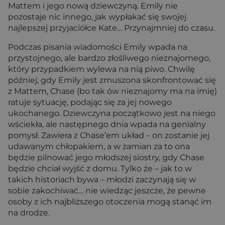
Mattem i jego nową dziewczyną. Emily nie
pozostaje nic innego, jak wypłakać się swojej
najlepszej przyjaciółce Kate… Przynajmniej do czasu.
Podczas pisania wiadomości Emily wpada na
przystojnego, ale bardzo złośliwego nieznajomego,
który przypadkiem wylewa na nią piwo. Chwilę
później, gdy Emily jest zmuszona skonfrontować się
z Mattem, Chase (bo tak ów nieznajomy ma na imię)
ratuje sytuację, podając się za jej nowego
ukochanego. Dziewczyna początkowo jest na niego
wściekła, ale następnego dnia wpada na genialny
pomysł. Zawiera z Chase’em układ – on zostanie jej
udawanym chłopakiem, a w zamian za to ona
będzie pilnować jego młodszej siostry, gdy Chase
będzie chciał wyjść z domu. Tylko że – jak to w
takich historiach bywa – młodzi zaczynają się w
sobie zakochiwać… nie wiedząc jeszcze, że pewne
osoby z ich najbliższego otoczenia mogą stanąć im
na drodze.