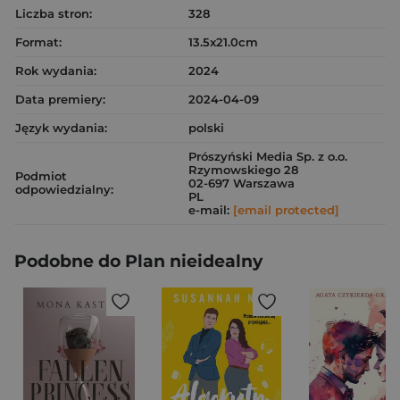
Liczba stron:
328
Format:
13.5x21.0cm
Rok wydania:
2024
Data premiery:
2024-04-09
Język wydania:
polski
Prószyński Media Sp. z o.o.
Rzymowskiego 28
Podmiot
02-697 Warszawa
odpowiedzialny:
PL
e-mail:
[email protected]
Podobne do Plan nieidealny