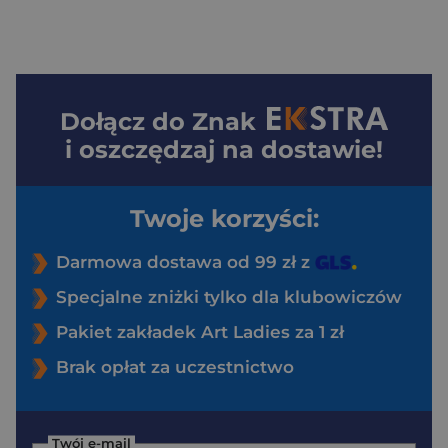
Dołącz do
Znak
i oszczędzaj na dostawie!
Twoje korzyści:
Darmowa dostawa od 99 zł z
Specjalne zniżki tylko dla klubowiczów
Pakiet zakładek Art Ladies za 1 zł
Brak opłat za uczestnictwo
Twój e-mail