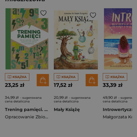
KSIĄŻKA
KSIĄŻKA
KSIĄŻKA
23,25 zł
17,52 zł
33,39 zł
34,99 zł
20,99 zł
49,90 zł
- sugerowana
- sugerowana
- sugerowa
cena detaliczna
cena detaliczna
cena detaliczna
Trening pamięci. 160 łamigłówek i zagadek wspierających pamięć i koncentrację
Mały Książę
Introwertyczn
Opracowanie Zbiorowe
Małgorzata Kor