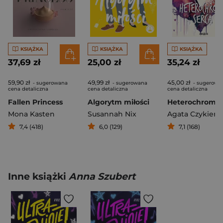
KSIĄŻKA
KSIĄŻKA
KSIĄŻKA
37,69 zł
25,00 zł
35,24 zł
59,90 zł
49,99 zł
45,00 zł
- sugerowana
- sugerowana
- sugerowa
cena detaliczna
cena detaliczna
cena detaliczna
Fallen Princess
Algorytm miłości
Mona Kasten
Susannah Nix
7,4 (418)
6,0 (129)
7,1 (168)
Inne książki
Anna Szubert