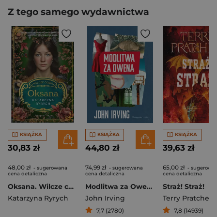
Z tego samego wydawnictwa
KSIĄŻKA
KSIĄŻKA
KSIĄŻKA
30,83 zł
44,80 zł
39,63 zł
48,00 zł
74,99 zł
65,00 zł
- sugerowana
- sugerowana
- sugerowa
cena detaliczna
cena detaliczna
cena detaliczna
Oksana. Wilcze córki. Tom 3
Modlitwa za Owena
Straż! Straż!
Katarzyna Ryrych
John Irving
Terry Pratchett
7,7 (2780)
7,8 (14939)