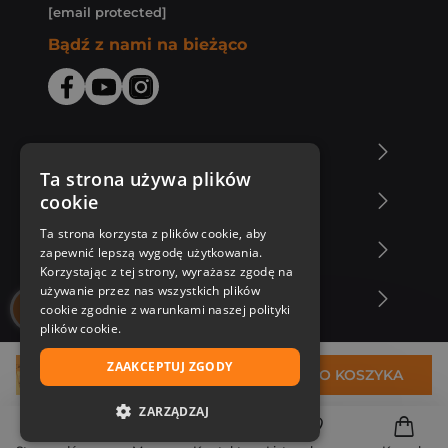
[email protected]
Bądź z nami na bieżąco
O Księgarni Znak
Ta strona używa plików
cookie
Zakupy u nas
Ta strona korzysta z plików cookie, aby
Nasza oferta
zapewnić lepszą wygodę użytkowania.
Korzystając z tej strony, wyrażasz zgodę na
używanie przez nas wszystkich plików
Nasi autorzy
cookie zgodnie z warunkami naszej polityki
plików cookie.
ZAAKCEPTUJ ZGODY
29,29 zł
DO KOSZYKA
ZARZĄDZAJ