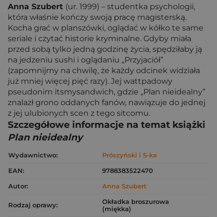
Anna Szubert
(ur. 1999) – studentka psychologii,
która właśnie kończy swoją pracę magisterską.
Kocha grać w planszówki, oglądać w kółko te same
seriale i czytać historie kryminalne. Gdyby miała
przed sobą tylko jedną godzinę życia, spędziłaby ją
na jedzeniu sushi i oglądaniu „Przyjaciół”
(zapomnijmy na chwilę, że każdy odcinek widziała
już mniej więcej pięć razy). Jej wattpadowy
pseudonim itsmysandwich, gdzie „Plan nieidealny”
znalazł grono oddanych fanów, nawiązuje do jednej
z jej ulubionych scen z tego sitcomu.
Szczegółowe informacje na temat książki
Plan nieidealny
Wydawnictwo:
Prószyński i S-ka
EAN:
9788383522470
Autor:
Anna Szubert
Okładka broszurowa
Rodzaj oprawy:
(miękka)