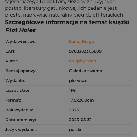
tajemniczego Redaktora, złożony z fikcyjnych
postaci literatury gatunkowej. Ich zadanie jest
proste: naprawiać naturalny bieg dzieł literackich.
Szczegółowe informacje na temat książki
Plot Holes
Wydawnictwo:
Sonia Draga
EAN:
9788382305609
Autor:
Murphy Sean
Rodzaj oprawy:
Okładka twarda
Wydanie:
pierwsze
Liczba stron:
156
Format:
17.0x26.0cm
Rok wydania:
2023
Data premiery:
2023-05-31
Język wydania:
polski