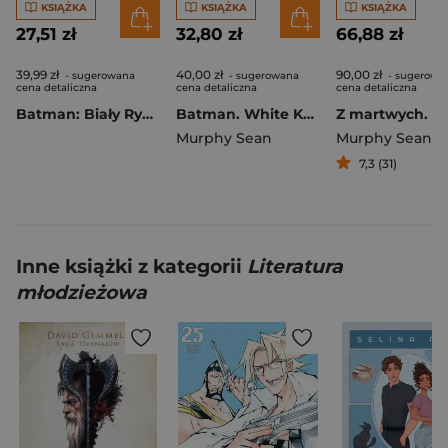
KSIĄŻKA
KSIĄŻKA
KSIĄŻKA
27,51 zł
32,80 zł
66,88 zł
39,99 zł
40,00 zł
90,00 zł
- sugerowana
- sugerowana
- sugerowa
cena detaliczna
cena detaliczna
cena detaliczna
Batman: Biały Rycerz (DC Compact)
Batman. White Knight. DC Compact Comics Edition
Z martwych. Zo
Murphy Sean
Murphy Sean
7,3 (31)
Inne książki z kategorii
Literatura
młodzieżowa