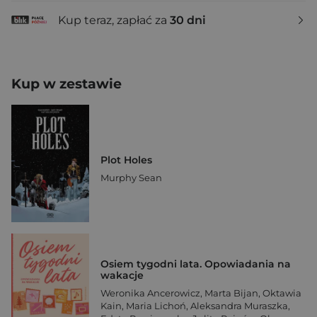
Kup teraz, zapłać za
30 dni
Kup w zestawie
Plot Holes
Murphy Sean
Osiem tygodni lata. Opowiadania na
wakacje
Weronika Ancerowicz
,
Marta Bijan
,
Oktawia
Kain
,
Maria Lichoń
,
Aleksandra Muraszka
,