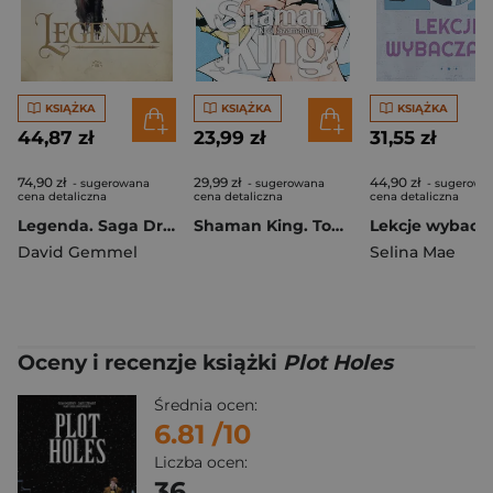
KSIĄŻKA
KSIĄŻKA
KSIĄŻKA
44,87 zł
23,99 zł
31,55 zł
74,90 zł
29,99 zł
44,90 zł
- sugerowana
- sugerowana
- sugerowa
cena detaliczna
cena detaliczna
cena detaliczna
Legenda. Saga Drenajów. Tom 1
Shaman King. Tom 25
David Gemmel
Selina Mae
Oceny i recenzje książki
Plot Holes
Średnia ocen:
6.81
/10
Liczba ocen:
36