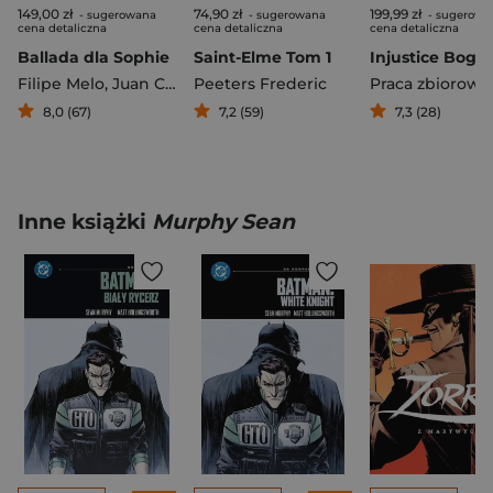
149,00 zł
74,90 zł
199,99 zł
- sugerowana
- sugerowana
- sugerowa
cena detaliczna
cena detaliczna
cena detaliczna
Ballada dla Sophie
Saint-Elme Tom 1
Filipe Melo
,
Juan Cavia
Peeters Frederic
Praca zbiorowa
8,0 (67)
7,2 (59)
7,3 (28)
Inne książki
Murphy Sean