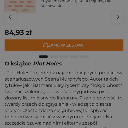
Edyta Prusinowska
,
Julita Rejnów
,
Ola
Rochowiak
84,93 zł
ZAMÓW ZESTAW
O książce
Plot Holes
"Plot Holes" to jeden z najambitniejszych projektów
scenariuszowych Seana Murphy'ego. Autor takich
tytułów jak "Batman: Biały rycerz" czy "Tokyo Ghost"
tworząc szaleńczą opowieść przygodową pisze
złożony list miłosny do literatury. Pisanie powieści to
twardy orzech do zgryzienia - wiedzą to pisarze,
którym często zdarza się gubić wątki, spłycać
bohaterów czy mijać z własnymi intencjami. Na
szczęście czuwa nad nimi elitarny zespół