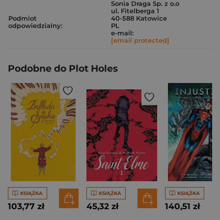
Sonia Draga Sp. z o.o
ul. Fitelberga 1
Podmiot
40-588 Katowice
odpowiedzialny:
PL
e-mail:
[email protected]
Podobne do Plot Holes
KSIĄŻKA
KSIĄŻKA
KSIĄŻKA
103,77 zł
45,32 zł
140,51 zł