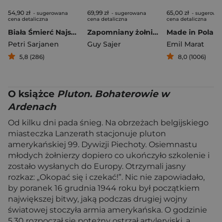
54,90 zł
69,99 zł
65,00 zł
- sugerowana
- sugerowana
- sugerowa
cena detaliczna
cena detaliczna
cena detaliczna
Biała Śmierć Najskuteczniejszy snajper w historii wojen – Simö Häyhä
Zapomniany żołnierz
Petri Sarjanen
Guy Sajer
Emil Marat
5,8 (286)
8,0 (1006)
O książce
Pluton. Bohaterowie w
Ardenach
Od kilku dni pada śnieg. Na obrzeżach belgijskiego
miasteczka Lanzerath stacjonuje pluton
amerykańskiej 99. Dywizji Piechoty. Osiemnastu
młodych żołnierzy dopiero co ukończyło szkolenie i
zostało wysłanych do Europy. Otrzymali jasny
rozkaz: „Okopać się i czekać!”. Nic nie zapowiadało,
by poranek 16 grudnia 1944 roku był początkiem
największej bitwy, jaką podczas drugiej wojny
światowej stoczyła armia amerykańska. O godzinie
5.30 rozpoczął się potężny ostrzał artyleryjski, a