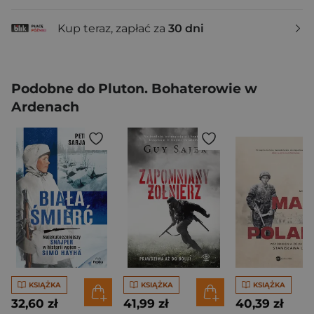
Kup teraz, zapłać za
30 dni
Podobne do Pluton. Bohaterowie w
Ardenach
KSIĄŻKA
KSIĄŻKA
KSIĄŻKA
32,60 zł
41,99 zł
40,39 zł