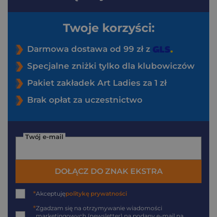
Twoje korzyści:
Darmowa dostawa od 99 zł z
Specjalne zniżki tylko dla klubowiczów
Pakiet zakładek Art Ladies za 1 zł
Brak opłat za uczestnictwo
Twój e-mail
DOŁĄCZ DO ZNAK EKSTRA
*
Akceptuję
politykę prywatności
*
Zgadzam się na otrzymywanie wiadomości
marketingowych (newsletter) na podany
e-mail
na