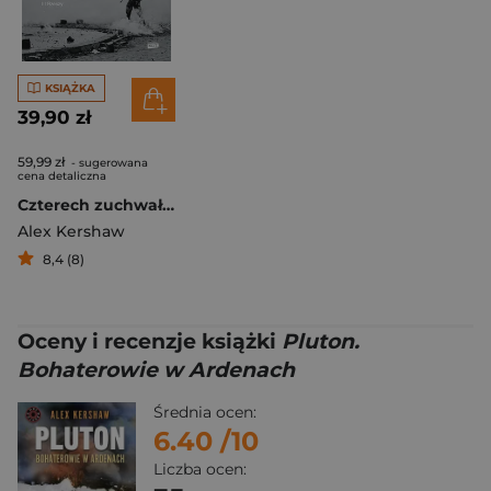
KSIĄŻKA
39,90 zł
59,99 zł
- sugerowana
cena detaliczna
Czterech zuchwałych. Od piasków Afryki do serca III Rzeszy
Alex Kershaw
8,4 (8)
Oceny i recenzje książki
Pluton.
Bohaterowie w Ardenach
Średnia ocen:
6.40
/10
Liczba ocen: