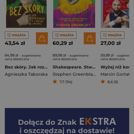
KSIĄŻKA
KSIĄŻKA
KSIĄŻKA
43,54 zł
60,29 zł
27,00 zł
64,99 zł
89,99 zł
59,99 zł
- sugerowana
- sugerowana
- sugerowa
cena detaliczna
cena detaliczna
cena detaliczna
Bez skóry. Jak rozmawiać z ludźmi w żałobie
Shakespeare. Stwarzanie świata
Agnieszka Taborska
Stephen Greenblatt
Marcin Gortat
,
Krys
7,7 (114)
8,6 (5)
Dołącz do
Znak
i oszczędzaj na dostawie!