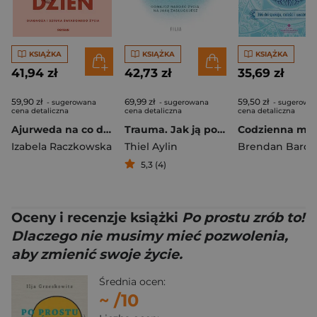
KSIĄŻKA
KSIĄŻKA
KSIĄŻKA
41,94 zł
42,73 zł
35,69 zł
59,90 zł
69,99 zł
59,50 zł
- sugerowana
- sugerowana
- sugerowa
cena detaliczna
cena detaliczna
cena detaliczna
Ajurweda na co dzień. Diagnoza i sztuka świadomego życia
Trauma. Jak ją pokonać i zacząć naprawdę żyć
Izabela Raczkowska
Thiel Aylin
Brendan Barca
5,3 (4)
Oceny i recenzje książki
Po prostu zrób to!
Dlaczego nie musimy mieć pozwolenia,
aby zmienić swoje życie.
Średnia ocen:
~
/10