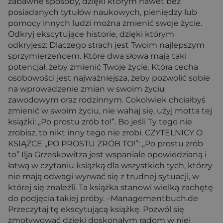
zabawne sposoby, dzięki którym nawet bez
posiadanych tytułów naukowych, pieniędzy lub
pomocy innych ludzi można zmienić swoje życie.
Odkryj ekscytujące historie, dzięki którym
odkryjesz: Dlaczego strach jest Twoim najlepszym
sprzymierzeńcem. Które dwa słowa mają taki
potencjał, żeby zmienić Twoje życie. Która cecha
osobowości jest najważniejsza, żeby pozwolić sobie
na wprowadzenie zmian w swoim życiu
zawodowym oraz rodzinnym. Cokolwiek chciałbyś
zmienić w swoim życiu, nie wahaj się, użyj motta tej
książki: „Po prostu zrób to!”. Bo jeśli Ty tego nie
zrobisz, to nikt inny tego nie zrobi. CZYTELNICY O
KSIĄŻCE „PO PROSTU ZRÓB TO!”: „Po prostu zrób
to” Ilja Grzeskowitza jest wspaniale opowiedzianą i
łatwą w czytaniu książką dla wszystkich tych, którzy
nie mają odwagi wyrwać się z trudnej sytuacji, w
której się znaleźli. Ta książka stanowi wielką zachętę
do podjęcia takiej próby. –Managementbuch.de
Przeczytaj tę ekscytującą książkę. Pozwól się
zmotywować dzięki doskonałym radom w niej