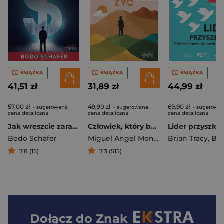
KSIĄŻKA
KSIĄŻKA
KSIĄŻKA
41,51 zł
31,89 zł
44,99 zł
57,00 zł
49,90 zł
69,90 zł
- sugerowana
- sugerowana
- sugerowa
cena detaliczna
cena detaliczna
cena detaliczna
Jak wreszcie zarabiać więcej
Człowiek, który bał się żyć
Bodo Schafer
Miguel Angel Montero
Brian Tracy
,
Bączek J
7,8 (15)
7,3 (515)
Dołącz do
Znak