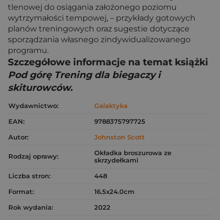
tlenowej do osiągania założonego poziomu
wytrzymałości tempowej, – przykłady gotowych
planów treningowych oraz sugestie dotyczące
sporządzania własnego zindywidualizowanego
programu.
Szczegółowe informacje na temat książki
Pod górę Trening dla biegaczy i
skiturowców.
Wydawnictwo:
Galaktyka
EAN:
9788375797725
Autor:
Johnston Scott
Okładka broszurowa ze
Rodzaj oprawy:
skrzydełkami
Liczba stron:
448
Format:
16.5x24.0cm
Rok wydania:
2022