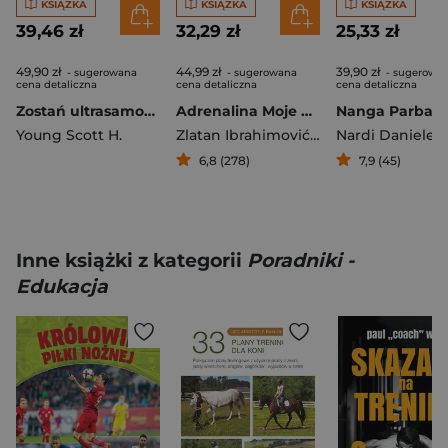
KSIĄŻKA
KSIĄŻKA
KSIĄŻKA
39,46 zł
32,29 zł
25,33 zł
49,90 zł
44,99 zł
39,90 zł
- sugerowana
- sugerowana
- sugerowa
cena detaliczna
cena detaliczna
cena detaliczna
Zostań ultrasamoukiem. Jak mistrzowsko opanować twarde umiejętności w zadziwiająco krótkim czasie
Adrenalina Moje nieznane historie
Young Scott H.
Zlatan Ibrahimović
,
Garlando Luigi
Nardi Daniele
,
Cara
6,8 (278)
7,9 (45)
Inne książki z kategorii
Poradniki -
Edukacja