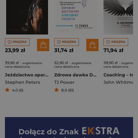
KSIĄŻKA
KSIĄŻKA
KSIĄŻKA
23,99 zł
31,74 zł
71,94 zł
39,90 zł
52,90 zł
119,90 zł
- sugerowana
- sugerowana
- sugerowa
cena detaliczna
cena detaliczna
cena detaliczna
Jeździectwo oparte na dowodach
Zdrowa dawka DOSE. Optymalizuj pracę mózgu i ciała, regulując uwalnianie dopaminy, oksytocyny, serotoniny i endorfin
Stephen Peters
TJ Power
John Whitmor
4,0 (6)
8,0 (61)
Dołącz do
Znak