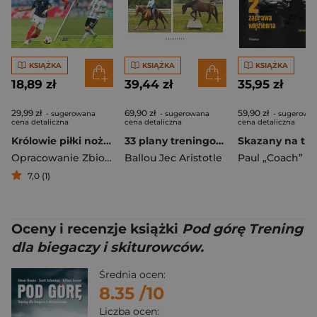
KSIĄŻKA
KSIĄŻKA
KSIĄŻKA
18,89 zł
39,44 zł
35,95 zł
29,99 zł
69,90 zł
59,90 zł
- sugerowana
- sugerowana
- sugerowa
cena detaliczna
cena detaliczna
cena detaliczna
Królowie piłki nożnej
33 plany treningowe dla koni. Praktyczne plany treningowe z użyciem pracy z ziemi, jazdy wierzchem, drągów, pagórków i wyjazdów w teren
Opracowanie Zbiorowe
Ballou Jec Aristotle
Paul „Coach” 
7,0 (1)
Oceny i recenzje książki
Pod górę Trening
dla biegaczy i skiturowców.
Średnia ocen:
8.35
/10
Liczba ocen: