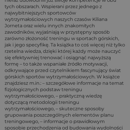
nieraz udowodnili już swoje kompetencje w obu
tych obszarach. Wspierani przez jednego z
najwybitniejszych sportowców
wytrzymałościowych naszych czasów Kíliana
Jorneta oraz wielu innych znakomitych
zawodników, wyjaśniają w przystępny sposób
zarówno złożoność treningu w sportach górskich,
jak i jego specyfikę. Ta książka to coś więcej niż tylko
rzetelna wiedza, dzięki której każdy może nauczyć
się efektywniej trenować i osiągnąć najwyższą
formę – to także wspaniałe źródło motywacji,
odkrywające przed czytelnikiem fascynujący świat
górskich sportów wytrzymałościowych. W książce
znajdziesz m.in.: – szczegółowe informacje na temat
fizjologicznych podstaw treningu
wytrzymałościowego, – praktyczną wiedzę
dotyczącą metodologii treningu
wytrzymałościowego, – skuteczne sposoby
grupowania poszczególnych elementów planu
treningowego, – informacje o prawidłowym
sposobie przechodzenia od budowania wydolności