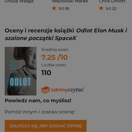
Ursula Waage
Węcowski Marek
Chris Lintott
9,0 (9)
9,0 (2)
Oceny i recenzje książki
Odlot Elon Musk i
szalone początki SpaceX
Średnia ocen:
7.25
/10
Liczba ocen:
110
Powiedz nam, co myślisz!
Pomóż innym i zostaw ocenę!
ZALOGUJ SIĘ, ABY DODAĆ OPINIĘ