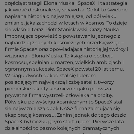
częścią strategii Elona Muska i SpaceX. I ta strategia
jak widać doskonale się sprawdza. Odlot to świetnie
napisana historia o najważniejszej od pół wieku
zmianie, jaka zachodzi w lotach w kosmos. To dzieje
się właśnie teraz. Piotr Stanisławski, Crazy Nauka
Imponująca opowieść o powstawaniu jednego z
najbardziej znanych kosmicznych przedsięwzięć –
firmie SpaceX oraz opowiadająca historię jej twórcy i
wizjonera - Elona Muska. To książka o podboju
kosmosu, spełnianiu marzeń, wielkich ambicjach i
ogromnym sukcesie. SpaceX powstał 20 lat temu.
W ciągu dwóch dekad stał się liderem
posiadającym największą liczbę satelit, tworzy
pionierskie rakiety kosmiczne i jako pierwsza
prywatna firma wystrzelił człowieka na orbitę.
Półwieku po wyścigu kosmicznym to SpaceX stał
się najważniejszą obok NASA firmą zajmującą się
eksploracją kosmosu. Zanim jednak do tego doszło
SpaceX był raczkującym start-upem. Pierwsze lata
działalności to pasmo kolejnych, dramatycznych