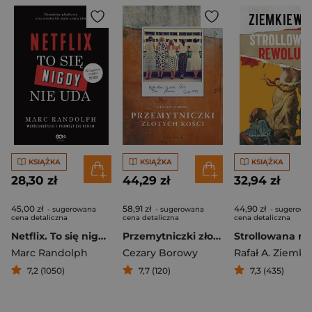
KSIĄŻKA
KSIĄŻKA
KSIĄŻKA
28,30 zł
44,29 zł
32,94 zł
45,00 zł
58,91 zł
44,90 zł
- sugerowana
- sugerowana
- sugerowa
cena detaliczna
cena detaliczna
cena detaliczna
Netflix. To się nigdy nie uda
Przemytniczki złotych kości
Marc Randolph
Cezary Borowy
7,2 (1050)
7,7 (120)
7,3 (435)