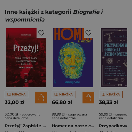
Inne książki z kategorii
Biografie i
wspomnienia
KSIĄŻKA
KSIĄŻKA
KSIĄŻKA
32,00 zł
66,80 zł
38,33 zł
32,00 zł
99,99 zł
59,99 zł
- sugerowana
- sugerowana
- sugerowa
cena detaliczna
cena detaliczna
cena detaliczna
Przeżyj! Zapiski z Festung Breslau i polskiego Wrocławia 1945-1947. Relacja świadka. (Wydanie 2 Poprawione)
Homer na nasze czasy