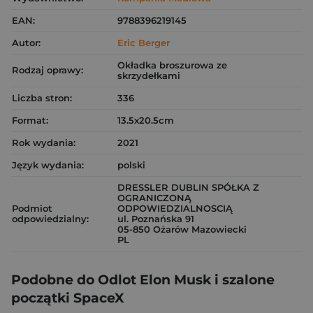
EAN:
9788396219145
Autor:
Eric Berger
Okładka broszurowa ze
Rodzaj oprawy:
skrzydełkami
Liczba stron:
336
Format:
13.5x20.5cm
Rok wydania:
2021
Język wydania:
polski
DRESSLER DUBLIN SPÓŁKA Z
OGRANICZONĄ
Podmiot
ODPOWIEDZIALNOSCIĄ
odpowiedzialny:
ul. Poznańska 91
05-850 Ożarów Mazowiecki
PL
Podobne do Odlot Elon Musk i szalone
początki SpaceX