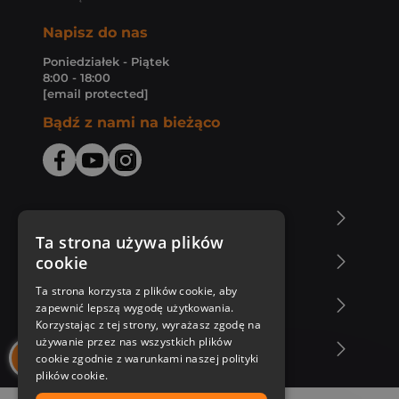
Napisz do nas
Poniedziałek - Piątek
8:00 - 18:00
[email protected]
Bądź z nami na bieżąco
O Księgarni Znak
Ta strona używa plików
cookie
Zakupy u nas
Ta strona korzysta z plików cookie, aby
Nasza oferta
zapewnić lepszą wygodę użytkowania.
Korzystając z tej strony, wyrażasz zgodę na
używanie przez nas wszystkich plików
Nasi autorzy
cookie zgodnie z warunkami naszej polityki
plików cookie.