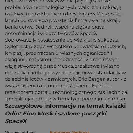
niepowodzeń, rozwiązywania piętrzących się
problemów technologicznych, walki z biurokracją
rządową i uprzedzeniami decydentów. Po sześciu
latach od swojego powstania firma była na skraju
bankructwa. Jednak wspólna ciężka praca,
determinacja i wiedza twórców SpaceX
doprowadziły ostatecznie do wielkiego sukcesu.
Odlot jest przede wszystkim opowieścią o ludziach,
ich pasji, przekraczaniu własnych ograniczeń i
osiąganiu maksimum możliwości. Zainspirowani
wizją stworzoną przez Muska, zrealizowali własne
marzenia i ambicje, wyznaczając nowe standardy w
dziedzinie lotów kosmicznych. Eric Berger, autor - z
wykształcenia astronom, jest dziennikarzem,
redaktorem portalu technologicznego Ars Technica,
specjalizującego się w tematyce podboju kosmosu.
Szczegółowe informacje na temat książki
Odlot Elon Musk i szalone początki
SpaceX
Wydawnictwo:
Kompania Mediowa