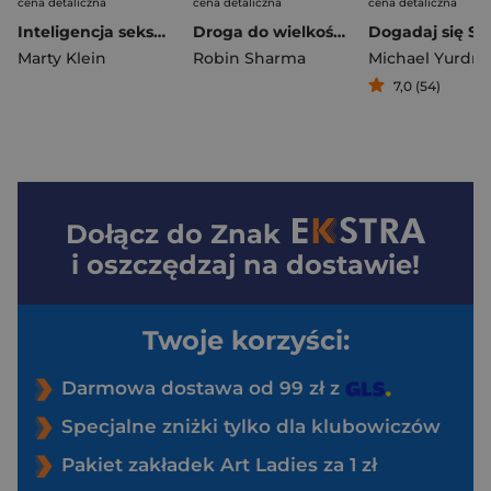
cena detaliczna
cena detaliczna
cena detaliczna
Inteligencja seksualna. Poznaj seks, o jakim nie marzyłaś
Droga do wielkości. Jak być mistrzem w życiu...
Marty Klein
Robin Sharma
Michael Yurdn
7,0 (54)
Dołącz do
Znak
i oszczędzaj na dostawie!
Twoje korzyści:
Darmowa dostawa od 99 zł z
Specjalne zniżki tylko dla klubowiczów
Pakiet zakładek Art Ladies za 1 zł