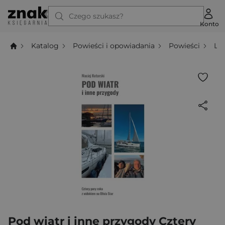
Czego szukasz?
Konto
Katalog
Powieści i opowiadania
Powieści
Li
Pod wiatr i inne przygody Cztery