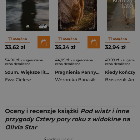
KSIĄŻKA
KSIĄŻKA
KSIĄŻKA
33,62 zł
35,24 zł
32,94 zł
54,90 zł
44,99 zł
49,99 zł
- sugerowana
- sugerowana
- sugerowa
cena detaliczna
cena detaliczna
cena detaliczna
Szum. Większe litery
Pragnienia Panny Julii
Ewa Cielesz
Weronika Banasik
Błaszczuk Anna
Oceny i recenzje książki
Pod wiatr i inne
przygody Cztery pory roku z widokine na
Olivia Star
Średnia ocen: