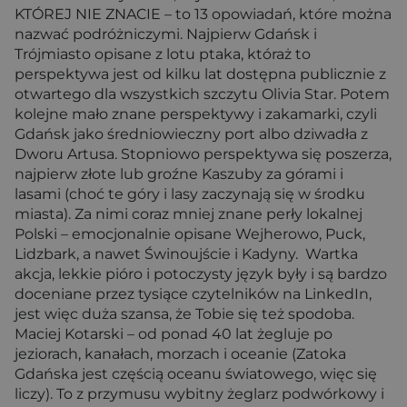
KTÓREJ NIE ZNACIE – to 13 opowiadań, które można
nazwać podróżniczymi. Najpierw Gdańsk i
Trójmiasto opisane z lotu ptaka, któraż to
perspektywa jest od kilku lat dostępna publicznie z
otwartego dla wszystkich szczytu Olivia Star. Potem
kolejne mało znane perspektywy i zakamarki, czyli
Gdańsk jako średniowieczny port albo dziwadła z
Dworu Artusa. Stopniowo perspektywa się poszerza,
najpierw złote lub groźne Kaszuby za górami i
lasami (choć te góry i lasy zaczynają się w środku
miasta). Za nimi coraz mniej znane perły lokalnej
Polski – emocjonalnie opisane Wejherowo, Puck,
Lidzbark, a nawet Świnoujście i Kadyny. Wartka
akcja, lekkie pióro i potoczysty język były i są bardzo
doceniane przez tysiące czytelników na LinkedIn,
jest więc duża szansa, że Tobie się też spodoba.
Maciej Kotarski – od ponad 40 lat żegluje po
jeziorach, kanałach, morzach i oceanie (Zatoka
Gdańska jest częścią oceanu światowego, więc się
liczy). To z przymusu wybitny żeglarz podwórkowy i