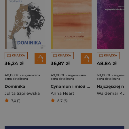
KSIĄŻKA
KSIĄŻKA
KSIĄŻKA
36,24 zł
36,87 zł
48,84 zł
48,00 zł
49,00 zł
68,00 zł
- sugerowana
- sugerowana
- sugerowa
cena detaliczna
cena detaliczna
cena detaliczna
Dominika
Cynamon i miód w poszukiwaniu czułości
Julita Szpilewska
Anna Heart
Waldemar Kub
7,0 (1)
8,7 (6)