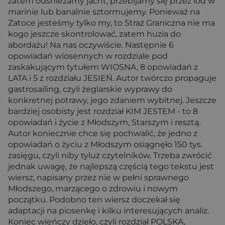
zatem odśnieżamy jacht, przebijamy się przez lód w
marinie lub banalnie sztormujemy. Ponieważ na
Zatoce jesteśmy tylko my, to Straż Graniczna nie ma
kogo jeszcze skontrolować, zatem huzia do
abordażu! Na nas oczywiście. Następnie 6
opowiadań wiosennych w rozdziale pod
zaskakującym tytułem WIOSNA, 8 opowiadań z
LATA i 5 z rozdziału JESIEŃ. Autor twórczo propaguje
gastrosailing, czyli żeglarskie wyprawy do
konkretnej potrawy, jego zdaniem wybitnej. Jeszcze
bardziej osobisty jest rozdział KIM JESTEM - to 8
opowiadań i życie z Młodszym, Starszym i resztą.
Autor koniecznie chce się pochwalić, że jedno z
opowiadań o życiu z Młodszym osiągnęło 150 tys.
zasięgu, czyli niby tyluż czytelników. Trzeba zwrócić
jednak uwagę, że najlepszą częścią tego tekstu jest
wiersz, napisany przez nie w pełni sprawnego
Młodszego, marzącego o zdrowiu i nowym
początku. Podobno ten wiersz doczekał się
adaptacji na piosenkę i kilku interesujących analiz.
Koniec wieńczy dzieło, czyli rozdział POLSKA,