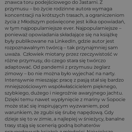
znawca toru podejściowego do Jastarni. Z
przymusu – bo życie rodzinne autora wymaga
koncentracji na krótszych trasach, a ograniczeniom
życia z Młodszym poświęcone jest kilka opowiadań,
w tym najpopularniejsze ever. Najpopularniejsze –
ponieważ opowiadania składające się na książkę
były publikowane na LinkedIn, gdzie autor jest
rozpoznawalnym twórcą – tak przynajmniej sam
uważa. Człowiek miotany przez rzeczywistość w
różne przymusy, do czego stara się twórczo
adaptować. Od pandemii z przymusu żeglarz
zimowy – bo nie można było wyjechać na narty.
Intensywnie mieszając pracę z pasją stał się bardzo
mniejszościowym współwłaścicielem pięknego,
szybkiego, dużego i niegroźnie awaryjnego jachtu.
Dzięki temu nawet wypłynięcie z mariny w Sopocie
może stać się inspirującym wyzwaniem, pod
warunkiem, że zgubi się śrubę napędową. Gdy
dzieje się to w zimie, a najlepiej w śnieżycy, banalne
trasy stają się scenerią godną bohaterów
przygodowych książek z młodości. Największe