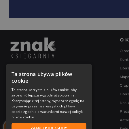
O K
O na
Kont
Liter
Napisz do nas
Ta strona używa plików
Mapa
Poniedziałek - Piątek
cookie
8:00 - 18:00
Grup
[email protected]
Ta strona korzysta z plików cookie, aby
Liter
zapewnić lepszą wygodę użytkowania.
Bądź z nami na bieżąco
Korzystając z tej strony, wyrażasz zgodę na
Nasi 
używanie przez nas wszystkich plików
cookie zgodnie z warunkami naszej polityki
Prez
plików cookie.
Kata
ZAAKCEPTUJ ZGODY
Serie