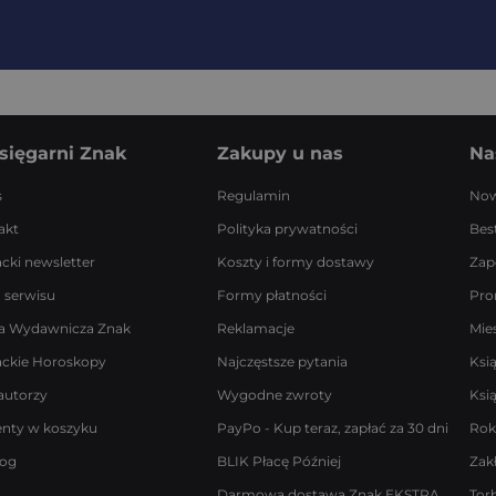
sięgarni Znak
Zakupy u nas
Na
s
Regulamin
Now
akt
Polityka prywatności
Best
acki newsletter
Koszty i formy dostawy
Zap
 serwisu
Formy płatności
Pro
a Wydawnicza Znak
Reklamacje
Mie
ackie Horoskopy
Najczęstsze pytania
Ksi
autorzy
Wygodne zwroty
Ksi
enty w koszyku
PayPo - Kup teraz, zapłać za 30 dni
Rok
log
BLIK Płacę Później
Zak
Darmowa dostawa Znak EKSTRA
Tor