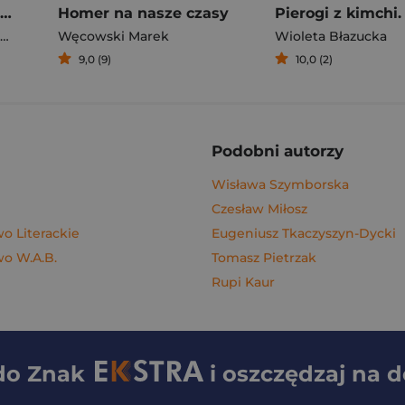
Rafał Majka. Zawsze z przodu. Rozmawia Tomasz Kalemba - książka z autografem
Homer na nasze czasy
Węcowski Marek
Wioleta Błazucka
9,0 (9)
10,0 (2)
Podobni autorzy
Wisława Szymborska
Czesław Miłosz
 Literackie
Eugeniusz Tkaczyszyn-Dycki
o W.A.B.
Tomasz Pietrzak
Rupi Kaur
 do
Znak
i oszczędzaj na 