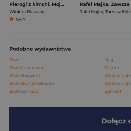
Pierogi z kimchi. Moje ulubione azjatyckie przepisy
Wioleta Błazucka
Rafał Majka
,
Tomasz Kalemba
9,4 (7)
Podobne wydawnictwa
Znak
Mag
Znak Literanova
Czarne
Znak Horyzont
Wydawnictwo
Znak JednymSłowem
Wydawnictw
Znak Koncept
Egmont
Dołącz