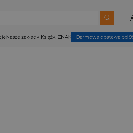
cje
Nasze zakładki
Książki ZNAK
Darmowa dostawa od 99