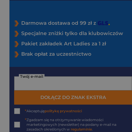
Darmowa dostawa od 99 zł z
Specjalne zniżki tylko dla klubowiczów
Pakiet zakładek Art Ladies za 1 zł
Brak opłat za uczestnictwo
Twój e-mail
DOŁĄCZ DO ZNAK EKSTRA
*
Akceptuję
politykę prywatności
*
Zgadzam się na otrzymywanie wiadomości
marketingowych (newsletter) na podany
e-mail
na
zasadach określonych w
regulaminie
.