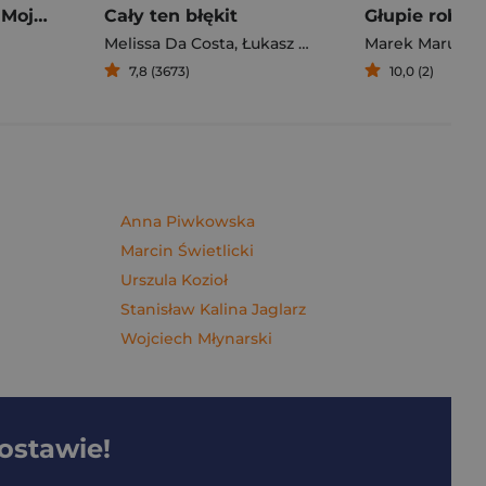
Pierogi z kimchi. Moje ulubione azjatyckie przepisy - książka z autografem
Cały ten błękit
Melissa Da Costa
,
Łukasz Müller
Marek Maruszc
7,8 (3673)
10,0 (2)
Anna Piwkowska
Marcin Świetlicki
Urszula Kozioł
Stanisław Kalina Jaglarz
Wojciech Młynarski
dostawie!