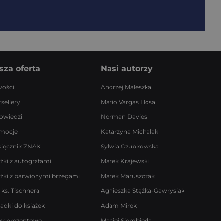
sza oferta
Nasi autorzy
ości
Andrzej Maleszka
sellery
Mario Vargas Llosa
owiedzi
Norman Davies
mocje
Katarzyna Michalak
sięcznik ZNAK
Sylwia Czubkowska
ążki z autografami
Marek Krajewski
ążki z barwionymi brzegami
Marek Maruszczak
 ks. Tischnera
Agnieszka Stążka-Gawrysiak
ładki do książek
Adam Mirek
by prezentowe
Maciej Siembieda