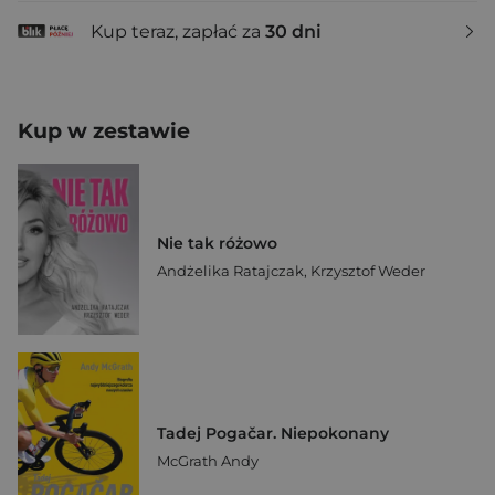
Kup teraz, zapłać za
30 dni
Kup w zestawie
Nie tak różowo
Andżelika Ratajczak
,
Krzysztof Weder
Tadej Pogačar. Niepokonany
McGrath Andy