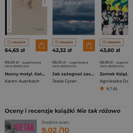
KSIĄŻKA
KSIĄŻKA
KSIĄŻKA
64,65 zł
42,32 zł
43,60 zł
89,00 zł
69,00 zł
69,99 zł
- sugerowana
- sugerowana
- sugerowa
cena detaliczna
cena detaliczna
cena detaliczna
Nocny motyl. Katolicka kobieta i jej żydowska rodzina w Warszawie na przełomie XIX i XX wieku
Jak zażegnać zaciemnienie
Karen Auerbach
Tessa Cyran
8,7 (6)
Oceny i recenzje książki
Nie tak różowo
Średnia ocen:
9.02
/10