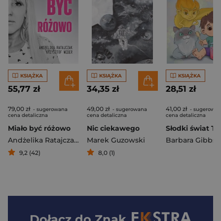
KSIĄŻKA
KSIĄŻKA
KSIĄŻKA
55,77 zł
34,35 zł
28,51 zł
79,00 zł
49,00 zł
41,00 zł
- sugerowana
- sugerowana
- sugerowa
cena detaliczna
cena detaliczna
cena detaliczna
Miało być różowo
Nic ciekawego
Andżelika Ratajczak
,
Krzysztof Weder
Marek Guzowski
9,2 (42)
8,0 (1)
Dołącz do
Znak