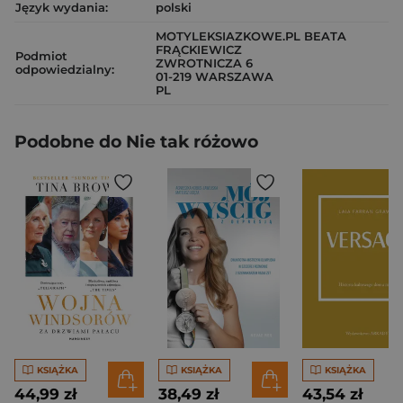
Język wydania:
polski
MOTYLEKSIAZKOWE.PL BEATA
FRĄCKIEWICZ
Podmiot
ZWROTNICZA 6
odpowiedzialny:
01-219 WARSZAWA
PL
Podobne do Nie tak różowo
KSIĄŻKA
KSIĄŻKA
KSIĄŻKA
44,99 zł
38,49 zł
43,54 zł