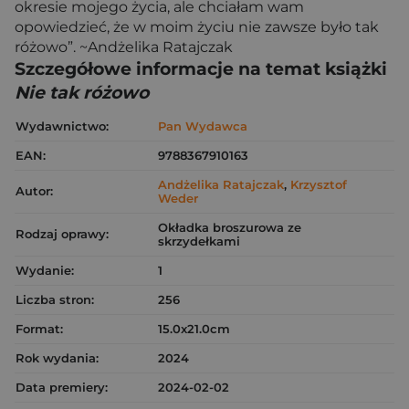
okresie mojego życia, ale chciałam wam
opowiedzieć, że w moim życiu nie zawsze było tak
różowo”. ~Andżelika Ratajczak
Szczegółowe informacje na temat książki
Nie tak różowo
Wydawnictwo:
Pan Wydawca
EAN:
9788367910163
Andżelika Ratajczak
,
Krzysztof
Autor:
Weder
Okładka broszurowa ze
Rodzaj oprawy:
skrzydełkami
Wydanie:
1
Liczba stron:
256
Format:
15.0x21.0cm
Rok wydania:
2024
Data premiery:
2024-02-02