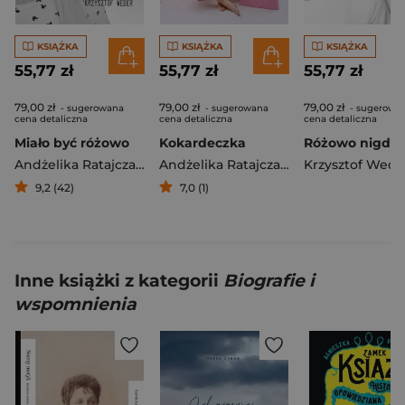
KSIĄŻKA
KSIĄŻKA
KSIĄŻKA
55,77 zł
55,77 zł
55,77 zł
79,00 zł
79,00 zł
79,00 zł
- sugerowana
- sugerowana
- sugerowa
cena detaliczna
cena detaliczna
cena detaliczna
Miało być różowo
Kokardeczka
Andżelika Ratajczak
,
Krzysztof Weder
Andżelika Ratajczak
,
Krzysztof Weder
Krzysztof Wede
9,2 (42)
7,0 (1)
Inne książki z kategorii
Biografie i
wspomnienia