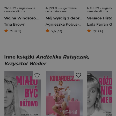
74,90 zł
49,99 zł
69,00 zł
- sugerowana
- sugerowana
- sugerowa
cena detaliczna
cena detaliczna
cena detaliczna
Wojna Windsorów Za drzwiami pałacu
Mój wyścig z depresją
Tina Brown
Agnieszka Kobus-Zawojska
Laila Farran Gr
7,0 (82)
7,6 (33)
7,8 (16)
Inne książki
Andżelika Ratajczak,
Krzysztof Weder