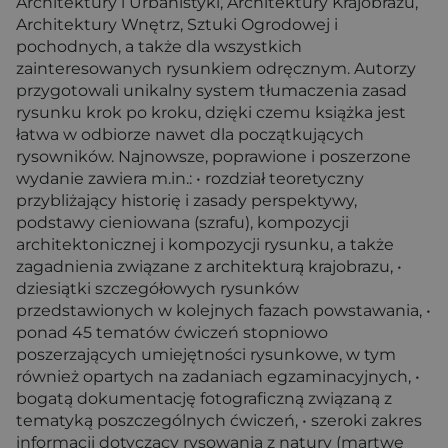
Architektury i Urbanistyki, Architektury Krajobrazu,
Architektury Wnętrz, Sztuki Ogrodowej i
pochodnych, a także dla wszystkich
zainteresowanych rysunkiem odręcznym. Autorzy
przygotowali unikalny system tłumaczenia zasad
rysunku krok po kroku, dzięki czemu książka jest
łatwa w odbiorze nawet dla początkujących
rysowników. Najnowsze, poprawione i poszerzone
wydanie zawiera m.in.: • rozdział teoretyczny
przybliżający historię i zasady perspektywy,
podstawy cieniowana (szrafu), kompozycji
architektonicznej i kompozycji rysunku, a także
zagadnienia związane z architekturą krajobrazu, •
dziesiątki szczegółowych rysunków
przedstawionych w kolejnych fazach powstawania, •
ponad 45 tematów ćwiczeń stopniowo
poszerzających umiejętności rysunkowe, w tym
również opartych na zadaniach egzaminacyjnych, •
bogatą dokumentację fotograficzną związaną z
tematyką poszczególnych ćwiczeń, • szeroki zakres
informacji dotyczący rysowania z natury (martwe