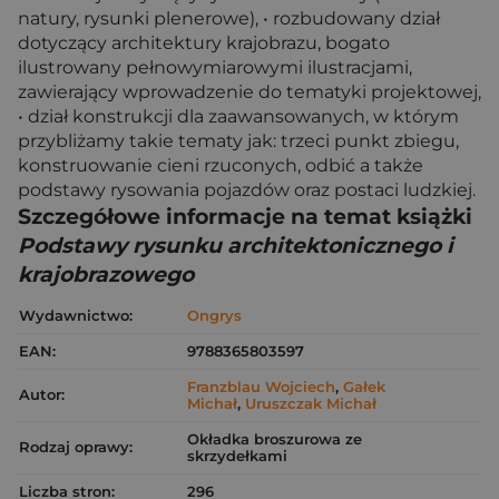
natury, rysunki plenerowe), • rozbudowany dział
dotyczący architektury krajobrazu, bogato
ilustrowany pełnowymiarowymi ilustracjami,
zawierający wprowadzenie do tematyki projektowej,
• dział konstrukcji dla zaawansowanych, w którym
przybliżamy takie tematy jak: trzeci punkt zbiegu,
konstruowanie cieni rzuconych, odbić a także
podstawy rysowania pojazdów oraz postaci ludzkiej.
Szczegółowe informacje na temat książki
Podstawy rysunku architektonicznego i
krajobrazowego
Wydawnictwo:
Ongrys
EAN:
9788365803597
Franzblau Wojciech
,
Gałek
Autor:
Michał
,
Uruszczak Michał
Okładka broszurowa ze
Rodzaj oprawy:
skrzydełkami
Liczba stron:
296