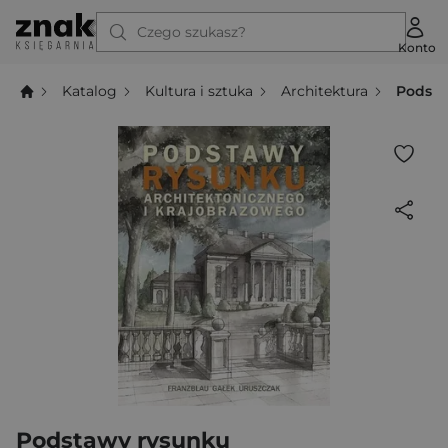
Czego szukasz?
Konto
Katalog
Kultura i sztuka
Architektura
Podsta
Podstawy rysunku