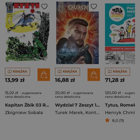
KSIĄŻKA
KSIĄŻKA
KSIĄŻKA
13,99 zł
16,88 zł
71,28 zł
15,02 zł
20,00 zł
120,00 zł
- sugerowana
- sugerowana
- sugerow
cena detaliczna
cena detaliczna
cena detaliczna
Kapitan Żbik 03 Ryzyko część 3
Wydział 7 Zeszyt 11 Savasana
Zbigniew Sobala
Turek Marek
,
Kontny Tomasz
,
Szłapa R
8,0 (11)