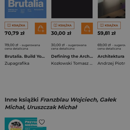
KSIĄŻKA
KSIĄŻKA
KSIĄŻKA
70,79 zł
30,00 zł
59,81 zł
119,00 zł
30,00 zł
69,00 zł
- sugerowana
- sugerowana
- sugerowa
cena detaliczna
cena detaliczna
cena detaliczna
Brutalia. Build Your Own Brutalist Italy
Defining the Architectural Space, 2023 vol. 3
Zupagrafika
Kozłowski Tomasz red.
Andrzej Piotro
Inne książki
Franzblau Wojciech, Gałek
Michał, Uruszczak Michał