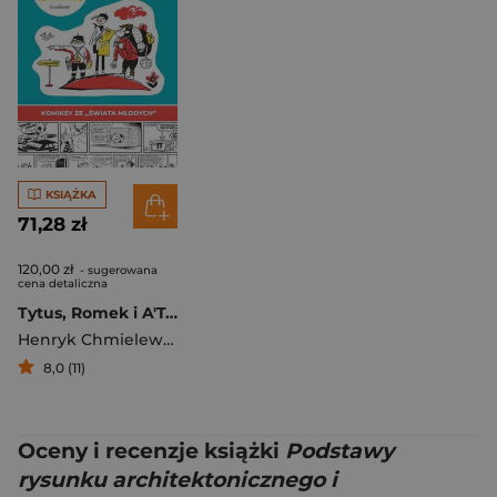
KSIĄŻKA
71,28 zł
120,00 zł
- sugerowana
cena detaliczna
Tytus, Romek i A'Tomek Przygody nieznane tom 2
Henryk Chmielewski
8,0 (11)
Oceny i recenzje książki
Podstawy
rysunku architektonicznego i