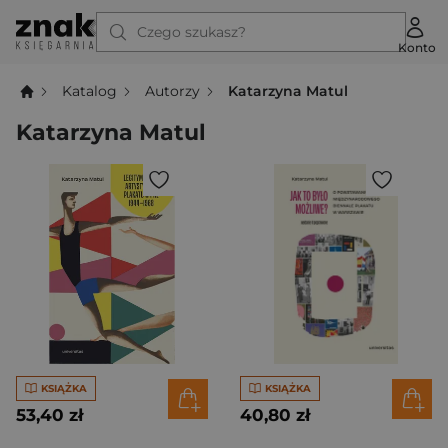
Czego szukasz?
Konto
Katalog
Autorzy
Katarzyna Matul
Katarzyna Matul
KSIĄŻKA
KSIĄŻKA
53,40 zł
40,80 zł