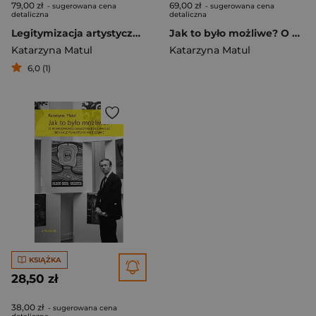
79,00 zł
69,00 zł
- sugerowana cena
- sugerowana cena
detaliczna
detaliczna
Legitymizacja artystyczna plakatu w PRL 1944-1968
Jak to było możliwe? O powstawaniu Międzynarodowego Biennale Plakatu w Warszawie wyd. 2
Katarzyna Matul
Katarzyna Matul
6,0 (1)
KSIĄŻKA
28,50 zł
38,00 zł
- sugerowana cena