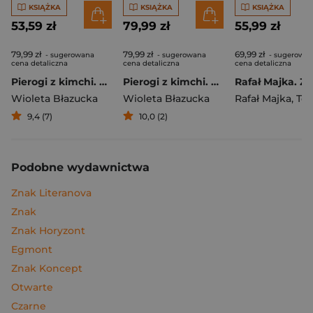
KSIĄŻKA
KSIĄŻKA
KSIĄŻKA
53,59 zł
79,99 zł
55,99 zł
79,99 zł
79,99 zł
69,99 zł
- sugerowana
- sugerowana
- sugerowa
cena detaliczna
cena detaliczna
cena detaliczna
Pierogi z kimchi. Moje ulubione azjatyckie przepisy
Pierogi z kimchi. Moje ulubione azjatyckie przepisy - książka z autografem
Wioleta Błazucka
Wioleta Błazucka
Rafał Majka
,
Tomasz 
9,4 (7)
10,0 (2)
Podobne wydawnictwa
Znak Literanova
Znak
Znak Horyzont
Egmont
Znak Koncept
Otwarte
Czarne