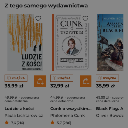
Z tego samego wydawnictwa
KSIĄŻKA
KSIĄŻKA
KSIĄŻKA
35,99 zł
32,99 zł
35,99 zł
49,99 zł
44,99 zł
49,99 zł
- sugerowana
- sugerowana
- sugerowa
cena detaliczna
cena detaliczna
cena detaliczna
Ludzie z kości
Cunk o wszystkim. Encyklopedia Philomennica
Paula Lichtarowicz
Philomena Cunk
Oliver Bowden
7,6 (216)
5,7 (286)