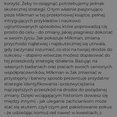
korzyść. Żeby to osiągnąć, potrzebujemy jednak
skutecznej strategii. O tym właśnie pasjonująco
pisze Milkman w tej przełomowej książce, pełnej
intrygujących przykładów i naukowo
ugruntowanych sposobów, które poprowadzą cię
prosto do celu – do zmiany, jakiej pragniesz dokonać
w swoim życiu. Jak pokazuje Milkman, zmiana
przychodzi najłatwiej i najskuteczniej się utrwala,
gdy zaczynasz rozumieć, co stoi na twojej drodze do
sukcesu – dopiero wówczas możesz dopasować do
tej przeszkody strategię działania. Bazując na
własnych badaniach oraz pracach swoich cenionych
współpracowników, Milkman w Jak zmieniać w
przystępny i barwny sposób prezentuje przydatne
strategie identyfikowania i przezwyciężania
najczęstszych przeszkód na drodze do pożądanej
zmiany. Dzięki wciągającym historiom dowiesz się
między innymi: • jak uleganie zachciankom może
stać się atutem, czyli czym jest pakietowanie pokus
• że udzielając komuś rad nawet w kwestiach, z