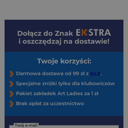
Dołącz do
Znak
i oszczędzaj na dostawie!
Twoje korzyści:
Darmowa dostawa od 99 zł z
Specjalne zniżki tylko dla klubowiczów
Pakiet zakładek Art Ladies za 1 zł
Brak opłat za uczestnictwo
Twój e-mail