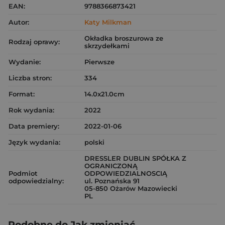
EAN:
9788366873421
Autor:
Katy Milkman
Okładka broszurowa ze
Rodzaj oprawy:
skrzydełkami
Wydanie:
Pierwsze
Liczba stron:
334
Format:
14.0x21.0cm
Rok wydania:
2022
Data premiery:
2022-01-06
Język wydania:
polski
DRESSLER DUBLIN SPÓŁKA Z
OGRANICZONĄ
Podmiot
ODPOWIEDZIALNOSCIĄ
odpowiedzialny:
ul. Poznańska 91
05-850 Ożarów Mazowiecki
PL
Podobne do Jak zmieniać