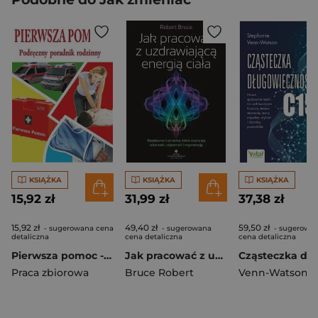
KSIĄŻKA
KSIĄŻKA
KSIĄŻKA
15,92 zł
31,99 zł
37,38 zł
15,92 zł
49,40 zł
59,50 zł
- sugerowana cena
- sugerowana
- sugerowa
detaliczna
cena detaliczna
cena detaliczna
Pierwsza pomoc - podręczny poradnik rodzinny
Jak pracować z uzdrawiającą energią ciałaBezpieczne ćwiczenia, które wspierają witalność, odporność i regenerację
Praca zbiorowa
Bruce Robert