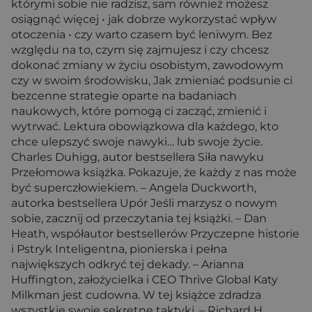
którymi sobie nie radzisz, sam również możesz
osiągnąć więcej • jak dobrze wykorzystać wpływ
otoczenia • czy warto czasem być leniwym. Bez
względu na to, czym się zajmujesz i czy chcesz
dokonać zmiany w życiu osobistym, zawodowym
czy w swoim środowisku, Jak zmieniać podsunie ci
bezcenne strategie oparte na badaniach
naukowych, które pomogą ci zacząć, zmienić i
wytrwać. Lektura obowiązkowa dla każdego, kto
chce ulepszyć swoje nawyki… lub swoje życie.
Charles Duhigg, autor bestsellera Siła nawyku
Przełomowa książka. Pokazuje, że każdy z nas może
być superczłowiekiem. – Angela Duckworth,
autorka bestsellera Upór Jeśli marzysz o nowym
sobie, zacznij od przeczytania tej książki. – Dan
Heath, współautor bestsellerów Przyczepne historie
i Pstryk Inteligentna, pionierska i pełna
największych odkryć tej dekady. – Arianna
Huffington, założycielka i CEO Thrive Global Katy
Milkman jest cudowna. W tej książce zdradza
wszystkie swoje sekretne taktyki. – Richard H.