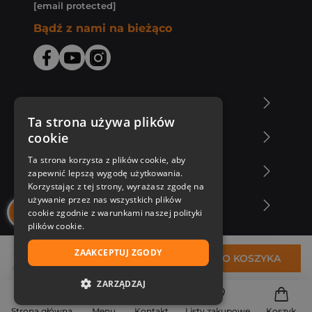
[email protected]
Bądź z nami na bieżąco
O Księgarni Znak
Ta strona używa plików
cookie
Zakupy u nas
Ta strona korzysta z plików cookie, aby
Nasza oferta
zapewnić lepszą wygodę użytkowania.
Korzystając z tej strony, wyrażasz zgodę na
używanie przez nas wszystkich plików
Nasi autorzy
cookie zgodnie z warunkami naszej polityki
plików cookie.
ZAAKCEPTUJ ZGODY
29,99 zł
DO KOSZYKA
ZARZĄDZAJ
NIEZBĘDNE
Strona główna
Menu
Kontakt
Listy zakupowe
Koszyk