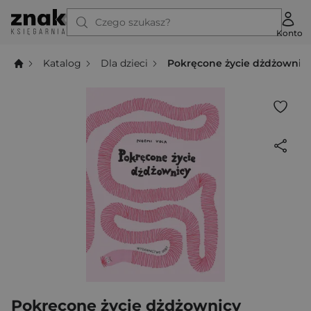
Czego szukasz?
Konto
Katalog
Dla dzieci
Pokręcone życie dżdżownic
Pokręcone życie dżdżownicy