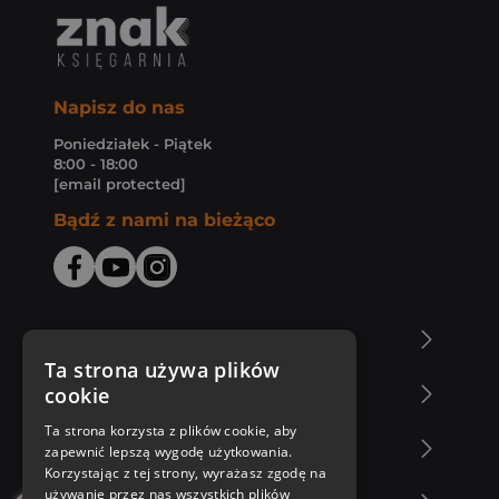
Napisz do nas
Poniedziałek - Piątek
8:00 - 18:00
[email protected]
Bądź z nami na bieżąco
O Księgarni Znak
Ta strona używa plików
cookie
Zakupy u nas
Ta strona korzysta z plików cookie, aby
Nasza oferta
zapewnić lepszą wygodę użytkowania.
Korzystając z tej strony, wyrażasz zgodę na
używanie przez nas wszystkich plików