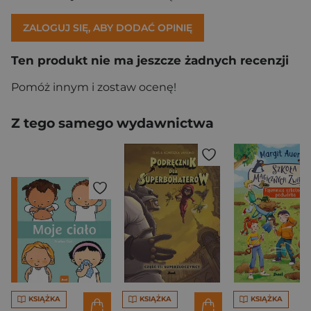
ZALOGUJ SIĘ, ABY DODAĆ OPINIĘ
Ten produkt nie ma jeszcze żadnych recenzji
Pomóż innym i zostaw ocenę!
Z tego samego wydawnictwa
KSIĄŻKA
KSIĄŻKA
KSIĄŻKA