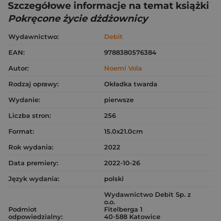
Szczegółowe informacje na temat książki
Pokręcone życie dżdżownicy
Wydawnictwo:
Debit
EAN:
9788380576384
Autor:
Noemi Vola
Rodzaj oprawy:
Okładka twarda
Wydanie:
pierwsze
Liczba stron:
256
Format:
15.0x21.0cm
Rok wydania:
2022
Data premiery:
2022-10-26
Język wydania:
polski
Wydawnictwo Debit Sp. z
o.o.
Podmiot
Fitelberga 1
odpowiedzialny:
40-588 Katowice