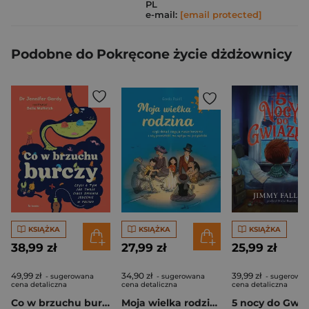
PL
e-mail:
[email protected]
Podobne do Pokręcone życie dżdżownicy
KSIĄŻKA
KSIĄŻKA
KSIĄŻKA
38,99 zł
27,99 zł
25,99 zł
49,99 zł
34,90 zł
39,99 zł
- sugerowana
- sugerowana
- sugerowa
cena detaliczna
cena detaliczna
cena detaliczna
Co w brzuchu burczy. Czyli o tym, jak twoje ciało zmienia jedzenia w paliwo (i kupę)
Moja wielka rodzina czyli dokąd sięgają nasze korzenie i czy przeszłość ma wpływ na przyszłość
5 nocy do Gwia