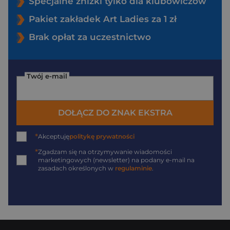
Specjalne zniżki tylko dla klubowiczów
Pakiet zakładek Art Ladies za 1 zł
Brak opłat za uczestnictwo
Twój e-mail
DOŁĄCZ DO ZNAK EKSTRA
*
Akceptuję
politykę prywatności
*
Zgadzam się na otrzymywanie wiadomości
marketingowych (newsletter) na podany
e-mail
na
zasadach określonych w
regulaminie
.