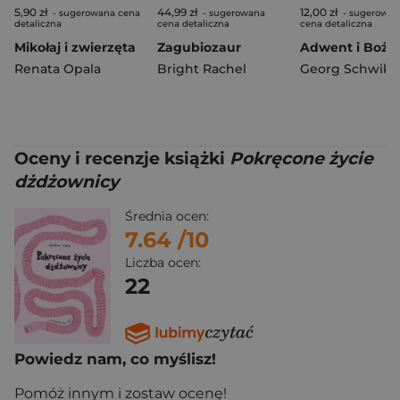
5,90 zł
44,99 zł
12,00 zł
- sugerowana cena
- sugerowana
- sugerowan
detaliczna
cena detaliczna
cena detaliczna
Mikołaj i zwierzęta
Zagubiozaur
Renata Opala
Bright Rachel
Georg Schwika
Oceny i recenzje książki
Pokręcone życie
dżdżownicy
Średnia ocen:
7.64
/10
Liczba ocen:
22
Powiedz nam, co myślisz!
Pomóż innym i zostaw ocenę!