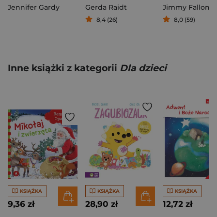
Jennifer Gardy
Gerda Raidt
Jimmy Fallon
8,4 (26)
8,0 (59)
Inne książki z kategorii
Dla dzieci
KSIĄŻKA
KSIĄŻKA
KSIĄŻKA
9,36 zł
28,90 zł
12,72 zł