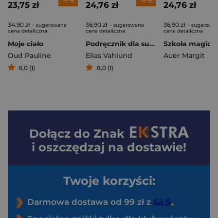
23,75 zł
24,76 zł
24,76 zł
34,90 zł
36,90 zł
36,90 zł
- sugerowana
- sugerowana
- sugerowa
cena detaliczna
cena detaliczna
cena detaliczna
Moje ciało
Podręcznik dla superbohaterów. Część 11: Superzłoczyńcy
Oud Pauline
Elias Vahlund
Auer Margit
6,0 (1)
8,0 (1)
Dołącz do
Znak
i oszczędzaj na dostawie!
Twoje korzyści:
Darmowa dostawa od 99 zł z