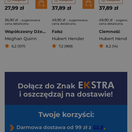
27,99 zł
37,89 zł
37,89 zł
36,90 zł
49,90 zł
49,90 zł
- sugerowana
- sugerowana
- sugerowa
cena detaliczna
cena detaliczna
cena detaliczna
Współczesny Dżentelmen
Fałsz
Ciemność
Meghan Quinn
Hubert Hender
Hubert Hender
6,2 (107)
7,2 (969)
8,2 (14)
Dołącz do
Znak
i oszczędzaj na dostawie!
Twoje korzyści:
Darmowa dostawa od 99 zł z