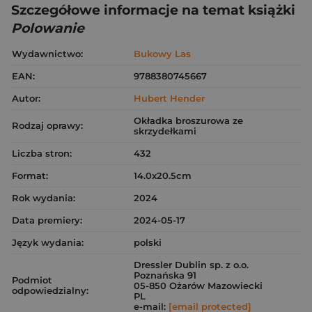
Szczegółowe informacje na temat książki
Polowanie
Wydawnictwo:
Bukowy Las
EAN:
9788380745667
Autor:
Hubert Hender
Okładka broszurowa ze
Rodzaj oprawy:
skrzydełkami
Liczba stron:
432
Format:
14.0x20.5cm
Rok wydania:
2024
Data premiery:
2024-05-17
Język wydania:
polski
Dressler Dublin sp. z o.o.
Poznańska 91
Podmiot
05-850 Ożarów Mazowiecki
odpowiedzialny:
PL
e-mail:
[email protected]