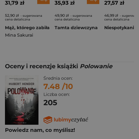
31,79 zł
35,93 zł
27,57 zł
52,90 zł
49,90 zł
46,99 zł
- sugerowana
- sugerowana
- sugerowa
cena detaliczna
cena detaliczna
cena detaliczna
Mąż, którego zabiła
Tamta dziewczyna
Mina Sakurai
Oceny i recenzje książki
Polowanie
Średnia ocen:
7.48
/10
Liczba ocen:
205
Powiedz nam, co myślisz!