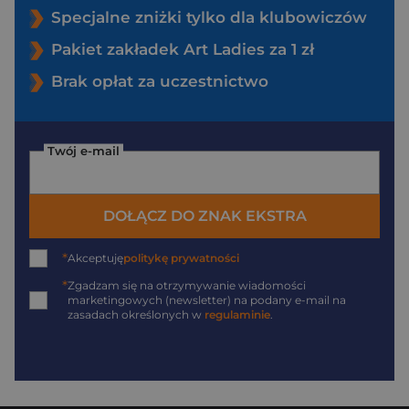
Specjalne zniżki tylko dla klubowiczów
Pakiet zakładek Art Ladies za 1 zł
Brak opłat za uczestnictwo
Twój e-mail
DOŁĄCZ DO ZNAK EKSTRA
*
Akceptuję
politykę prywatności
*
Zgadzam się na otrzymywanie wiadomości
marketingowych (newsletter) na podany
e-mail
na
zasadach określonych w
regulaminie
.