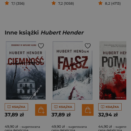
7,1 (356)
7,2 (1058)
8,2 (4713)
Inne książki
Hubert Hender
KSIĄŻKA
KSIĄŻKA
KSIĄŻKA
37,89 zł
37,89 zł
32,94 zł
49,90 zł
49,90 zł
44,90 zł
- sugerowana
- sugerowana
- sugerowa
cena detaliczna
cena detaliczna
cena detaliczna