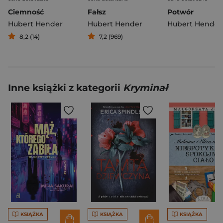
Ciemność
Fałsz
Potwór
Hubert Hender
Hubert Hender
Hubert Hender
8,2 (14)
7,2 (969)
Inne książki z kategorii
Kryminał
KSIĄŻKA
KSIĄŻKA
KSIĄŻKA