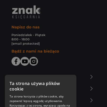
Napisz do nas
Poniedziałek - Piątek
8:00 - 18:00
[email protected]
Bądź z nami na bieżąco
O Księgarni Znak
Ta strona używa plików
cookie
Zakupy u nas
Ta strona korzysta z plików cookie, aby
Nasza oferta
zapewnić lepszą wygodę użytkowania.
Korzystając z tej strony, wyrażasz zgodę na