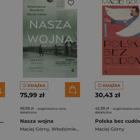
KSIĄŻKA
KSIĄŻKA
75,99 zł
30,43 zł
99,99 zł
42,99 zł
- sugerowana cena
- sugerowana cen
detaliczna
detaliczna
oria głupich idei albo duch narodu w świątyni nauki
Nasza wojna
Maciej Górny
,
Włodzimierz Borodziej
Maciej Górny