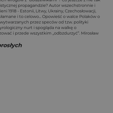
ulistycznej propagandzie? Autor wszechstronnie i
 1918 - Estonii, Litwy, Ukrainy, Czechosłowacji,
kłamane i to celowo... Opowieść o walce Polaków o
 wytwarzanych przez speców od tzw. polityki
rologiczny nurt i spogląda na walkę o
izować i przede wszystkim „odbzdurzyć”. Mirosław
orosłych