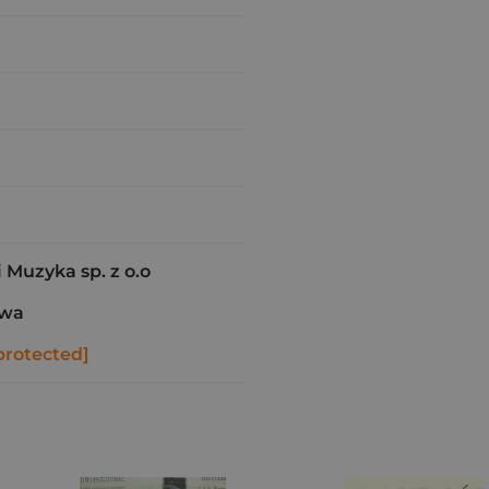
 Muzyka sp. z o.o
awa
protected]