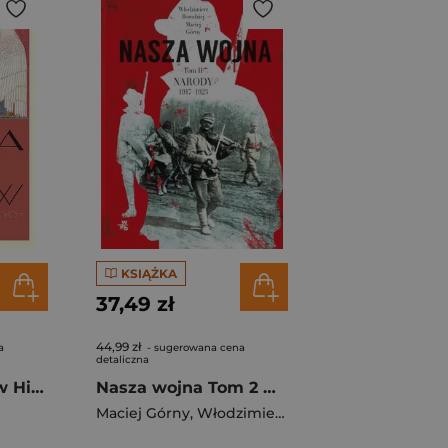
KSIĄŻKA
37,49 zł
44,99 zł
a
- sugerowana cena
detaliczna
Polska bez cudów Historia dla dorosłych
Nasza wojna Tom 2 Narody 1917-1923
Maciej Górny
,
Włodzimierz Borodziej