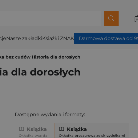
cje
Nasze zakładki
Książki ZNAK
Darmowa dostawa od 99
ka bez cudów Historia dla dorosłych
ia dla dorosłych
Dostępne wydania i formaty:
Książka
Książka
Okładka twarda
Okładka broszurowa ze skrzydełkami