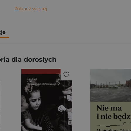
Zobacz więcej
zje
ia dla dorosłych