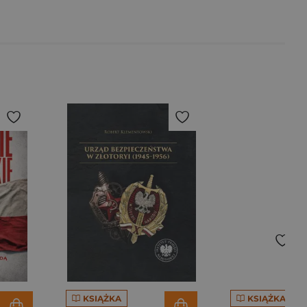
KSIĄŻKA
KSIĄŻKA