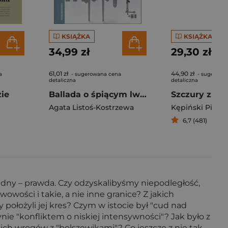
KSIĄŻKA
KSIĄŻKA
34,99 zł
29,30 zł
61,01 zł
44,90 zł
a
- sugerowana cena
- sugerowa
detaliczna
detaliczna
zie
Ballada o śpiącym lwie
Szczury z Vi
Agata Listoś-Kostrzewa
Kępiński Piotr
6,7 (481)
ędny – prawda. Czy odzyskalibyśmy niepodległość,
ości i takie, a nie inne granice? Z jakich
y położyli jej kres? Czym w istocie był "cud nad
nie "konfliktem o niskiej intensywności"? Jak było z
ich wrogów z "bolszewikami"? Co jeszcze z nie tak