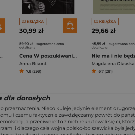
KSIĄŻKA
KSIĄŻKA
30,99 zł
29,66 zł
59,90 zł
45,99 zł
- sugerowana cena
- sugerowana cen
detaliczna
detaliczna
ieste Opowieści o wielkich burzach pyłowych
Cena W poszukiwaniu żydowskich dzieci po wojnie
Nie ma i nie będ
Anna Bikont
Magdalena Okraska
7,8 (298)
6,7 (281)
 dla dorosłych
go przeznaczenia. Nieco kuleje jedynie element drugorz
Komu i czemu faktycznie zawdzięczamy powrót do państwow
okracji, a przeciwnie: to z nich rekrutowali się ci, którz
zami i dlaczego cała wojna polsko-bolszewicka była jedy
aszyli politycy i z czego wynikało utożsamianie wszystk