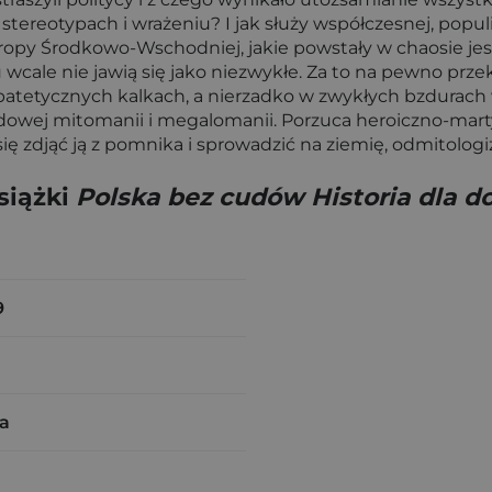
na stereotypach i wrażeniu? I jak służy współczesnej, pop
py Środkowo-Wschodniej, jakie powstały w chaosie jesieni
wcale nie jawią się jako niezwykłe. Za to na pewno prze
, patetycznych kalkach, a nierzadko w zwykłych bzdurach
dowej mitomanii i megalomanii. Porzuca heroiczno-marty
ię zdjąć ją z pomnika i sprowadzić na ziemię, odmitolog
siążki
Polska bez cudów Historia dla d
9
a