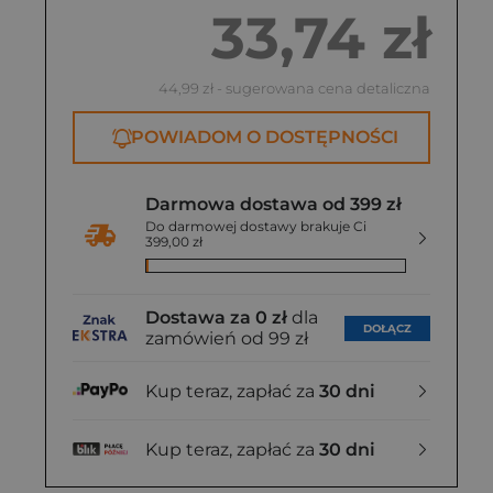
33,74 zł
44,99 zł
- sugerowana cena detaliczna
POWIADOM O DOSTĘPNOŚCI
Darmowa dostawa od 399 zł
Do darmowej dostawy brakuje Ci
399,00 zł
Dostawa za 0 zł
dla
DOŁĄCZ
zamówień od 99 zł
Kup teraz, zapłać za
30 dni
Kup teraz, zapłać za
30 dni