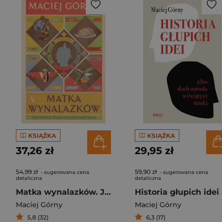
KSIĄŻKA
KSIĄŻKA
37,26 zł
29,95 zł
54,99 zł
59,90 zł
- sugerowana cena
- sugerowana cena
detaliczna
detaliczna
Matka wynalazków. Jak Wielka Wojna urządza nam życie
Hist
Maciej Górny
Maciej Górny
5,8 (32)
6,3 (17)