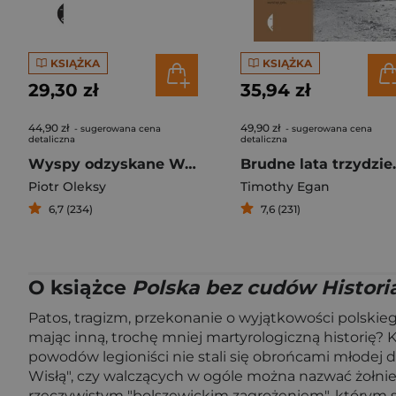
KSIĄŻKA
KSIĄŻKA
29,30 zł
35,94 zł
44,90 zł
49,90 zł
- sugerowana cena
- sugerowana cena
detaliczna
detaliczna
Wyspy odzyskane Wolin i nieznany archipelag
Brudne lata trzydz
Piotr Oleksy
Timothy Egan
6,7 (234)
7,6 (231)
O książce
Polska bez cudów Historia
Patos, tragizm, przekonanie o wyjątkowości polskie
mając inną, trochę mniej martyrologiczną historię? 
powodów legioniści nie stali się obrońcami młodej dem
Wisłą", czy walczących w ogóle można nazwać żołnier
rzeczywistym "bolszewickim zagrożeniem", którym str