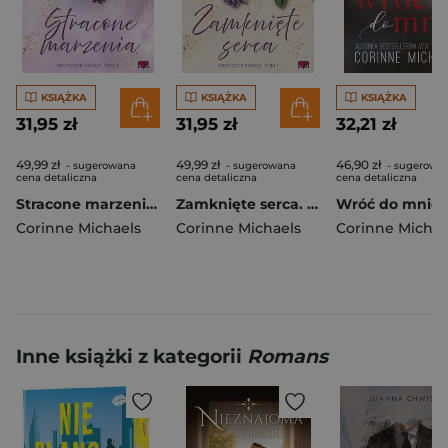
KSIĄŻKA
KSIĄŻKA
KSIĄŻKA
31,95 zł
31,95 zł
32,21 zł
49,99 zł
49,99 zł
46,90 zł
- sugerowana
- sugerowana
- sugerowa
cena detaliczna
cena detaliczna
cena detaliczna
Stracone marzenia. Whitlock Family. Tom 2
Zamknięte serca. Whitlock Family. Tom 1
Wróć do mnie
Corinne Michaels
Corinne Michaels
Corinne Michae
Inne książki z kategorii
Romans