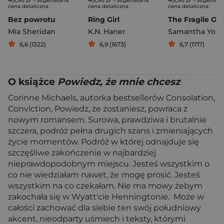
- sugerowana
- sugerowana
- sugerowa
cena detaliczna
cena detaliczna
cena detaliczna
Bez powrotu
Ring Girl
Mia Sheridan
K.N. Haner
Samantha You
6,6 (1322)
6,9 (1673)
6,7 (1717)
O książce
Powiedz, że mnie chcesz
Corinne Michaels, autorka bestsellerów Consolation,
Conviction, Powiedz, że zostaniesz, powraca z
nowym romansem. Surowa, prawdziwa i brutalnie
szczera, podróż pełna drugich szans i zmieniających
życie momentów. Podróż w której odnajduje się
szczęśliwe zakończenie w najbardziej
nieprawdopodobnym miejscu. Jesteś wszystkim o
co nie wiedziałam nawet, że mogę prosić. Jesteś
wszystkim na co czekałam. Nie ma mowy żebym
zakochała się w Wyatt'cie Henningtonie. Może w
całości zachować dla siebie ten swój południowy
akcent, nieodparty uśmiech i teksty, którymi