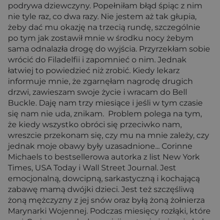
podrywa dziewczyny. Popełniłam błąd śpiąc z nim
nie tyle raz, co dwa razy. Nie jestem aż tak głupia,
żeby dać mu okazję na trzecią rundę, szczególnie
po tym jak zostawił mnie w środku nocy żebym
sama odnalazła drogę do wyjścia. Przyrzekłam sobie
wrócić do Filadelfii i zapomnieć o nim. Jednak
łatwiej to powiedzieć niż zrobić. Kiedy lekarz
informuje mnie, że zgarnęłam nagrodę drugich
drzwi, zawieszam swoje życie i wracam do Bell
Buckle. Daję nam trzy miesiące i jeśli w tym czasie
się nam nie uda, znikam. Problem polega na tym,
że kiedy wszystko obróci się przeciwko nam,
wreszcie przekonam się, czy mu na mnie zależy, czy
jednak moje obawy były uzasadnione... Corinne
Michaels to bestsellerowa autorka z list New York
Times, USA Today i Wall Street Journal. Jest
emocjonalną, dowcipną, sarkastyczną i kochającą
zabawę mamą dwójki dzieci. Jest też szczęśliwą
żoną mężczyzny z jej snów oraz byłą żoną żołnierza
Marynarki Wojennej. Podczas miesięcy rozłąki, które