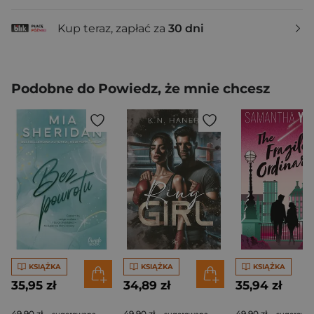
Kup teraz, zapłać za
30 dni
Podobne do Powiedz, że mnie chcesz
KSIĄŻKA
KSIĄŻKA
KSIĄŻKA
35,95 zł
34,89 zł
35,94 zł
49,90 zł
49,90 zł
49,90 zł