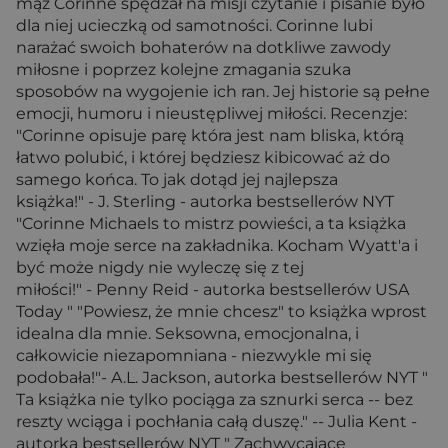
mąż Corinne spędzał na misji czytanie i pisanie było
dla niej ucieczką od samotności. Corinne lubi
narażać swoich bohaterów na dotkliwe zawody
miłosne i poprzez kolejne zmagania szuka
sposobów na wygojenie ich ran. Jej historie są pełne
emocji, humoru i nieustępliwej miłości. Recenzje:
"Corinne opisuje parę która jest nam bliska, którą
łatwo polubić, i której będziesz kibicować aż do
samego końca. To jak dotąd jej najlepsza
książka!" - J. Sterling - autorka bestsellerów NYT
"Corinne Michaels to mistrz powieści, a ta książka
wzięła moje serce na zakładnika. Kocham Wyatt'a i
być może nigdy nie wyleczę się z tej
miłości!" - Penny Reid - autorka bestsellerów USA
Today " "Powiesz, że mnie chcesz" to książka wprost
idealna dla mnie. Seksowna, emocjonalna, i
całkowicie niezapomniana - niezwykle mi się
podobała!"- A.L. Jackson, autorka bestsellerów NYT "
Ta książka nie tylko pociąga za sznurki serca -- bez
reszty wciąga i pochłania całą duszę." -- Julia Kent -
autorka bestsellerów NYT " Zachwycające