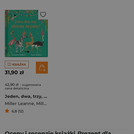
KSIĄŻKA
31,90 zł
42,90 zł
- sugerowana
cena detaliczna
Jeden, dwa, trzy, idziemy na party!
Miller Leanne
,
Miller Sara
6,8 (12)
Oceny i recenzje książki
Prezent dla