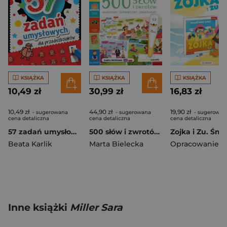
KSIĄŻKA
KSIĄŻKA
KSIĄŻKA
10,49 zł
30,99 zł
16,83 zł
10,49 zł
44,90 zł
19,90 zł
- sugerowana
- sugerowana
- sugerowan
cena detaliczna
cena detaliczna
cena detaliczna
57 zadań umysłowych dla przedszkolaków
500 słów i zwrotów EXTRA
Beata Karlik
Marta Bielecka
Inne książki
Miller Sara