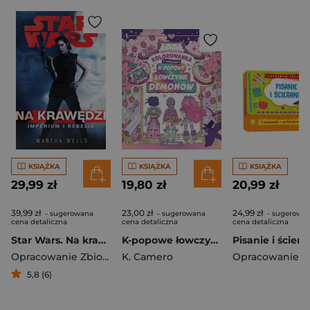
KSIĄŻKA
KSIĄŻKA
KSIĄŻKA
29,99 zł
19,80 zł
20,99 zł
39,99 zł
23,00 zł
24,99 zł
- sugerowana
- sugerowana
- sugerowa
cena detaliczna
cena detaliczna
cena detaliczna
Star Wars. Na krawędzi. Imperium i Rebelia
K-popowe łowczynie demonów. Nieoficjalna kolorowanka z naklejkami
Opracowanie Zbiorowe
K. Camero
5,8 (6)