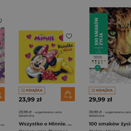
KSIĄŻKA
KSIĄŻKA
23,99 zł
29,99 zł
29,99 zł
39,99 zł
- sugerowana cena
- sugerowana cen
detaliczna
detaliczna
K-popowe łowczynie demonów. Nieoficjalna kolorowanka z naklejkami
Wszystko o Minnie. Disney Minnie