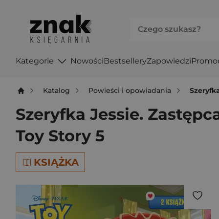
Kategorie
Nowości
Bestsellery
Zapowiedzi
Promo
Katalog
Powieści i opowiadania
Szeryfka
Szeryfka Jessie. Zastępca
Toy Story 5
KSIĄŻKA