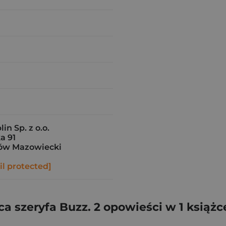
in Sp. z o.o.
a 91
ów Mazowiecki
l protected]
a szeryfa Buzz. 2 opowieści w 1 książce