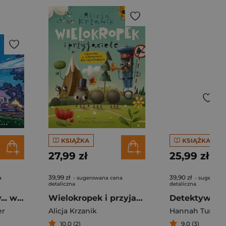
KSIĄŻKA
KSIĄŻKA
27,99 zł
25,99 zł
39,99 zł
39,90 zł
a
- sugerowana cena
- sugerowa
detaliczna
detaliczna
Na placu budowy... wóz pożarowy!
Wielokropek i przyjaciele. Opowieści o interpunkcji dla najmłodszych
er
Alicja Krzanik
Hannah Tunnicl
10,0 (2)
9,0 (3)