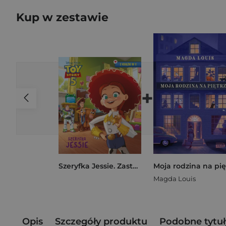
Kup w zestawie
+
Szeryfka Jessie. Zastępca szeryfa Buzz. 2 opowieści w 1 książce! Disney Pixar Toy Story 5
Magda Louis
Opis
Szczegóły produktu
Podobne tytuł