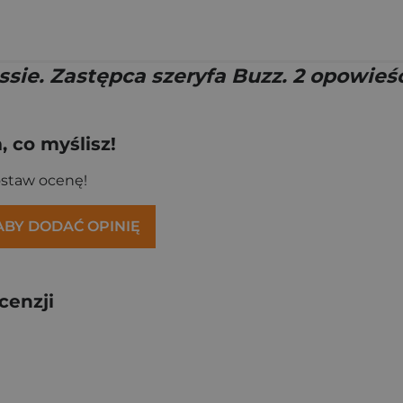
ssie. Zastępca szeryfa Buzz. 2 opowieśc
 co myślisz!
ostaw ocenę!
 ABY DODAĆ OPINIĘ
cenzji