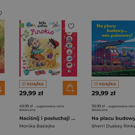
KSIĄŻKA
KSIĄŻKA
29,99 zł
29,99 zł
49,99 zł
39,99 zł
- sugerowana cena
- sugerowana cen
detaliczna
detaliczna
Naciśnij i posłuchaj! Bajka dźwiękowa. Pinokio
Monika Basiejko
Sherri Duskey Rink