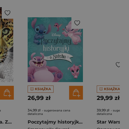
KSIĄŻKA
KSIĄŻKA
26,99 zł
29,99 zł
34,99 zł
39,99 zł
a
- sugerowana cena
- sugerowan
detaliczna
detaliczna
100 smaków życia. Zagadkowe rysunki. Kolorowanka antystresowa. Art therapy
Poczytajmy historyjki o Stitchu. Disney