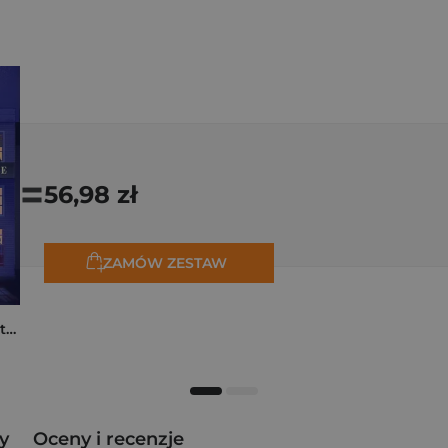
=
56,98 zł
ZAMÓW ZESTAW
Moja rodzina na piętrze
y
Oceny i recenzje