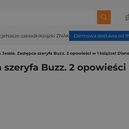
cje
Nasze zakładki
Książki ZNAK
Darmowa dostawa od 99
 Jessie. Zastępca szeryfa Buzz. 2 opowieści w 1 książce! Disne
 szeryfa Buzz. 2 opowieści 