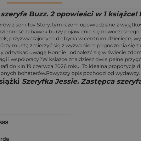
szeryfa Buzz. 2 opowieści w 1 książce! 
 z serii Toy Story, tym razem opowiedziane z wyjątkowe
dzienność zabawek burzy pojawienie się nowoczesnego u
ek, przyzwyczajonych do bycia w centrum dziecięcej wyob
, którzy muszą zmierzyć się z wyzwaniem pogodzenia się z
 by odzyskać uwagę Bonnie i odnaleźć się w świecie zd
i i współpracy?W książce znajdziesz dwie pełne przygód
rafi do kin 19 czerwca 2026 roku. To idealna propozycja 
ubionych bohaterów.Powyższy opis pochodzi od wydawcy.
siążki
Szeryfka Jessie. Zastępca szeryfa
388
arda