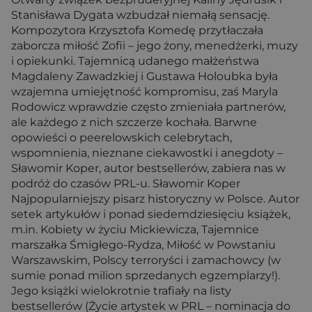
Stanisława Dygata wzbudzał niemałą sensację.
Kompozytora Krzysztofa Komedę przytłaczała
zaborcza miłość Zofii – jego żony, menedżerki, muzy
i opiekunki. Tajemnicą udanego małżeństwa
Magdaleny Zawadzkiej i Gustawa Holoubka była
wzajemna umiejętność kompromisu, zaś Maryla
Rodowicz wprawdzie często zmieniała partnerów,
ale każdego z nich szczerze kochała. Barwne
opowieści o peerelowskich celebrytach,
wspomnienia, nieznane ciekawostki i anegdoty –
Sławomir Koper, autor bestsellerów, zabiera nas w
podróż do czasów PRL-u. Sławomir Koper
Najpopularniejszy pisarz historyczny w Polsce. Autor
setek artykułów i ponad siedemdziesięciu książek,
m.in. Kobiety w życiu Mickiewicza, Tajemnice
marszałka Śmigłego-Rydza, Miłość w Powstaniu
Warszawskim, Polscy terroryści i zamachowcy (w
sumie ponad milion sprzedanych egzemplarzy!).
Jego książki wielokrotnie trafiały na listy
bestsellerów (Życie artystek w PRL – nominacja do