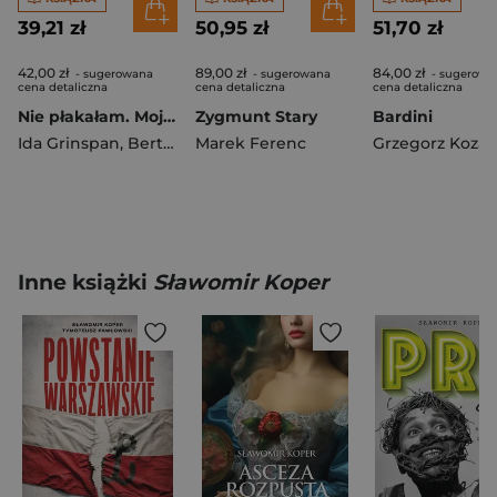
39,21 zł
50,95 zł
51,70 zł
42,00 zł
89,00 zł
84,00 zł
- sugerowana
- sugerowana
- sugerowa
cena detaliczna
cena detaliczna
cena detaliczna
Nie płakałam. Moja historia
Zygmunt Stary
Bardini
Ida Grinspan
,
Bertrand Poirot-Delpech
Marek Ferenc
Grzegorz Kozak
Inne książki
Sławomir Koper