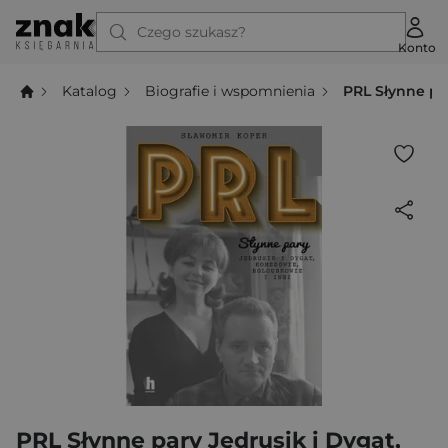
Czego szukasz?
Konto
Katalog
Biografie i wspomnienia
PRL Słynne pa
PRL Słynne pary Jędrusik i Dygat,