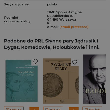
Język wydania:
polski
TIME Spółka Akcyjna
ul. Jubilerska 10
Podmiot
04-190 Warszawa
odpowiedzialny:
PL
e-mail:
[email protected]
Podobne do PRL Słynne pary Jędrusik i
Dygat, Komedowie, Holoubkowie i inni.
KSIĄŻKA
KSIĄŻKA
KSIĄŻKA