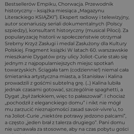
Bestsellerów Empiku, Chorwacja. Przewodnik
historyczny – książka miesiąca „Magazynu
Literackiego KSIĄŻKI”). Ekspert radiowy i telewizyjny,
autor scenariuszy seriali dokumentalnych (Polscy
szpiedzy), konsultant historyczny (musical Piloci). Za
popularyzację historii w społeczeństwie otrzymał
Srebrny Krzyż Zasługi i medal Zasłużony dla Kultury
Polskiej. Fragment książki W latach 60. warszawskie
mieszkanie Dygatów przy ulicy Joliot-Curie stało się
jednym z najpopularniejszych miejsc spotkań
towarzyskich. Ściągała tam (codziennie!) niemal cała
śmietanka artystyczna miasta, a Stanisław i Kalina
prowadzili z gośćmi subtelną grę. (...) Kalina lubiła
jednak czasami gotować, szczególnie spaghetti, a
Dygat „był żarłokiem, więc to pałaszował”. I chociaż
„pochodził z eleganckiego domu” i nikt nie mógł
mu zarzucić nieznajomości zasad savoir-vivre’u, to
na Joliot-Curie „niektóre potrawy jedzono palcami”,
a często „jeden brał z talerza drugiego”. Pani domu
nie uznawała za stosowne, aby na czas pobytu gości