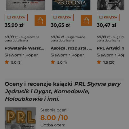
KSIĄŻKA
KSIĄŻKA
KSIĄŻKA
35,99 zł
30,65 zł
30,47 zł
49,99 zł
49,90 zł
49,99 zł
- sugerowana
- sugerowana
- sugerowa
cena detaliczna
cena detaliczna
cena detaliczna
Powstanie Warszawskie. Między faktami a legendą
Asceza, rozpusta, zbrodnia
Sławomir Koper
Sławomir Koper
Sławomir Kope
9,0 (3)
5,0 (1)
7,5 (20)
Oceny i recenzje książki
PRL Słynne pary
Jędrusik i Dygat, Komedowie,
Holoubkowie i inni.
Średnia ocen:
8.00
/10
Liczba ocen: