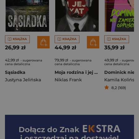
KSIĄŻKA
KSIĄŻKA
KSIĄŻKA
26,99 zł
44,99 zł
35,99 zł
42,99 zł
79,99 zł
49,99 zł
- sugerowana
- sugerowana
- sugerowa
cena detaliczna
cena detaliczna
cena detaliczna
Sąsiadka
Moja rodzina i jej kat. Wspomnienia syna "rzeźnika Polski"
Justyna Jelińska
Niklas Frank
Kamila Kolińsk
8,2 (169)
Dołącz do
Znak
i oszczędzaj na dostawie!