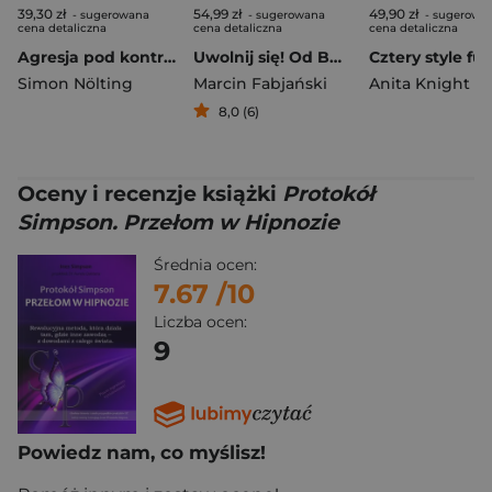
39,30 zł
54,99 zł
49,90 zł
- sugerowana
- sugerowana
- sugerowa
cena detaliczna
cena detaliczna
cena detaliczna
Agresja pod kontrolą. 7 najskuteczniejszych technik, które pomogą opanować złość, uspokoić emocje i zwiększyć satysfakcję w życiu
Uwolnij się! Od Buddy do Arendt – 8 terapeutycznych lekcji
Simon Nölting
Marcin Fabjański
8,0 (6)
Oceny i recenzje książki
Protokół
Simpson. Przełom w Hipnozie
Średnia ocen:
7.67
/10
Liczba ocen:
9
Powiedz nam, co myślisz!