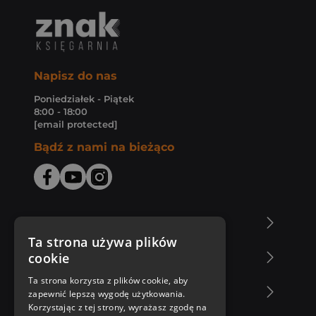
Napisz do nas
Poniedziałek - Piątek
8:00 - 18:00
[email protected]
Bądź z nami na bieżąco
O Księgarni Znak
Ta strona używa plików
cookie
Zakupy u nas
Ta strona korzysta z plików cookie, aby
Nasza oferta
zapewnić lepszą wygodę użytkowania.
Korzystając z tej strony, wyrażasz zgodę na