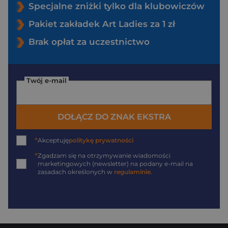
Specjalne zniżki tylko dla klubowiczów
Pakiet zakładek Art Ladies za 1 zł
Brak opłat za uczestnictwo
Twój e-mail
DOŁĄCZ DO ZNAK EKSTRA
*
Akceptuję
politykę prywatności
*
Zgadzam się na otrzymywanie wiadomości
marketingowych (newsletter) na podany
e-mail
na
zasadach określonych w
regulaminie
.