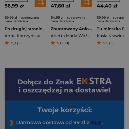
56,99 zł
47,60 zł
44,40 zł
69,99 zł
64,99 zł
59,99 zł
- sugerowana
- sugerowana
- sugerowa
cena detaliczna
cena detaliczna
cena detaliczna
Po drugiej stronie strachu
Zbuntowany Anioł Dantego
Tu mieszka Do
Anna Korczyńska
Arletta Maria Woźniak
Kasia Krawieck
9,3 (11)
9,0 (10)
9,5 (15)
Dołącz do
Znak
i oszczędzaj na dostawie!
Twoje korzyści:
Darmowa dostawa od 99 zł z