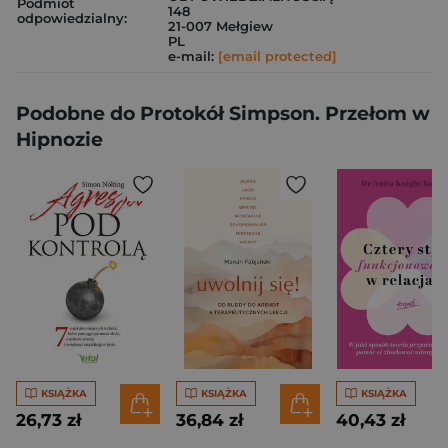
Podmiot
148
odpowiedzialny:
21-007 Mełgiew
PL
e-mail:
[email protected]
Podobne do Protokół Simpson. Przełom w
Hipnozie
KSIĄŻKA
KSIĄŻKA
KSIĄŻKA
26,73 zł
36,84 zł
40,43 zł