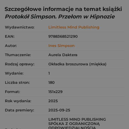
Szczegółowe informacje na temat książki
Protokół Simpson. Przełom w Hipnozie
Wydawnictwo:
Limitless Mind Publishing
EAN:
9788368521290
Autor:
Ines Simpson
Tłumaczenie:
Aurela Daktera
Rodzaj oprawy:
Okładka broszurowa (miękka)
Wydanie:
1
Liczba stron:
180
Format:
151x229
Rok wydania:
2025
Data premiery:
2025-09-25
LIMITLESS MIND PUBLISHING
SPÓŁKA Z OGRANICZONĄ
ODPOWIEDZIALNOŚCIĄ