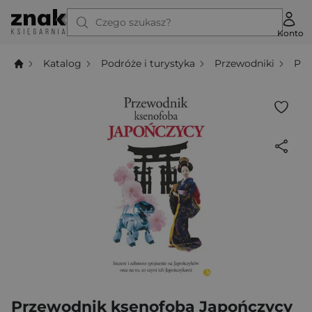
Czego szukasz?
Konto
Katalog
Podróże i turystyka
Przewodniki
Prz
Przewodnik ksenofoba Japończycy