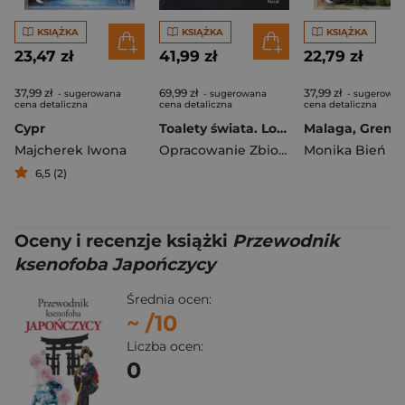
KSIĄŻKA
KSIĄŻKA
KSIĄŻKA
23,47 zł
41,99 zł
22,79 zł
37,99 zł
69,99 zł
37,99 zł
- sugerowana
- sugerowana
- sugerowan
cena detaliczna
cena detaliczna
cena detaliczna
Cypr
Toalety świata. Lonely Planet
Majcherek Iwona
Opracowanie Zbiorowe
Monika Bień
6,5 (2)
Oceny i recenzje książki
Przewodnik
ksenofoba Japończycy
Średnia ocen:
~
/10
Liczba ocen:
0