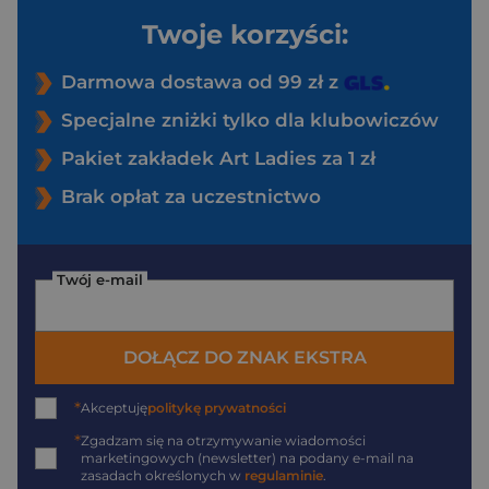
Twoje korzyści:
Darmowa dostawa od 99 zł z
Specjalne zniżki tylko dla klubowiczów
Pakiet zakładek Art Ladies za 1 zł
Brak opłat za uczestnictwo
Twój e-mail
DOŁĄCZ DO ZNAK EKSTRA
*
Akceptuję
politykę prywatności
*
Zgadzam się na otrzymywanie wiadomości
marketingowych (newsletter) na podany
e-mail
na
zasadach określonych w
regulaminie
.