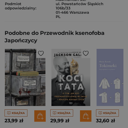
Podmiot
ul. Powstańców Śląskich
odpowiedzialny:
106b/33
01-466 Warszawa
PL
Podobne do Przewodnik ksenofoba
Japończycy
KSIĄŻKA
KSIĄŻKA
KSIĄŻKA
23,99 zł
29,99 zł
32,60 zł