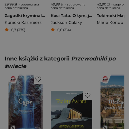
29,99 zł
49,99 zł
42,90 zł
- sugerowana
- sugerowana
- sugerowa
cena detaliczna
cena detaliczna
cena detaliczna
Zagadki kryminalne PRL
Koci Tata. O tym, jak kot przewartościował mi świat i nauczył kochać życie
Kunicki Kazimierz
Jackson Galaxy
Marie Kondo
6,7 (375)
6,6 (314)
Inne książki z kategorii
Przewodniki po
świecie