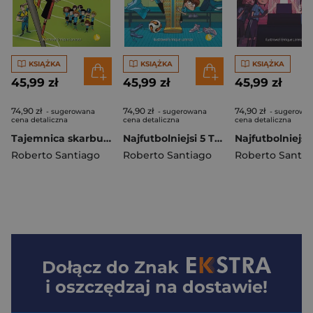
KSIĄŻKA
KSIĄŻKA
KSIĄŻKA
45,99 zł
45,99 zł
45,99 zł
74,90 zł
74,90 zł
74,90 zł
- sugerowana
- sugerowana
- sugerowa
cena detaliczna
cena detaliczna
cena detaliczna
Tajemnica skarbu piratów. Najfutbolniejsi wyd. 2024
Najfutbolniejsi 5 Tajemnica kradzieży niemożliwej
Roberto Santiago
Roberto Santiago
Roberto Santia
Dołącz do
Znak
i oszczędzaj na dostawie!