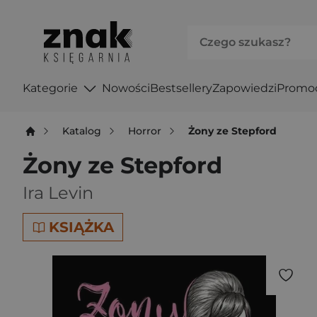
Kategorie
Nowości
Bestsellery
Zapowiedzi
Promo
Katalog
Horror
Żony ze Stepford
Żony ze Stepford
Ira Levin
KSIĄŻKA