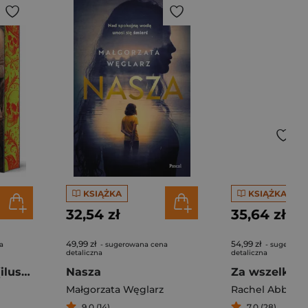
KSIĄŻKA
KSIĄŻKA
32,54 zł
35,64 zł
49,99 zł
54,99 zł
a
- sugerowana cena
- sugerowa
detaliczna
detaliczna
Kamienica dusz (ilustrowane brzegi)
Nasza
Za wszelką c
Małgorzata Węglarz
Rachel Abbott
9,0 (14)
7,0 (28)