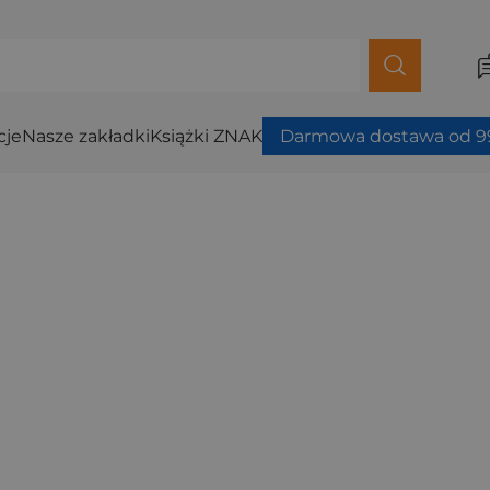
cje
Nasze zakładki
Książki ZNAK
Darmowa dostawa od 99