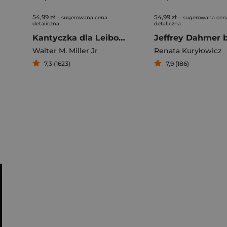
54,99 zł
54,99 zł
- sugerowana cena
- sugerowana cen
detaliczna
detaliczna
Kantyczka dla Leibowitza
Walter M. Miller Jr
Renata Kuryłowicz
7,3 (1623)
7,9 (186)