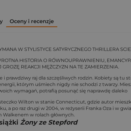
y
Oceny i recenzje
YMANA W STYLISTYCE SATYRYCZNEGO THRILLERA SCIE
TNA HISTORIA O RÓWNOUPRAWNIENIU, EMANCYPACJ
J GROZĘ REAKCJI MĘŻCZYZN NA TE ZAMIERZENIA.
e i prawdziwy raj dla szczęśliwych rodzin. Kobiety są t
rgii, którym uśmiech nigdy nie schodzi z twarzy. Miesz
 swoich wymagań, potrafią posunąć się naprawdę daleko
steczko Wilton w stanie Connecticut, gdzie autor mieszk
ku, a po raz drugi w 2004, w reżyserii Franka Oza i w gwi
em Walkenem w rolach głównych.
siążki
Żony ze Stepford