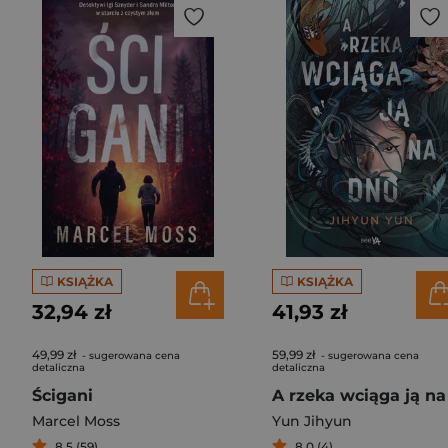
KSIĄŻKA
KSIĄŻKA
32,94 zł
41,93 zł
49,99 zł
59,99 zł
- sugerowana cena
- sugerowana cena
detaliczna
detaliczna
Ścigani
Marcel Moss
Yun Jihyun
8,5 (59)
8,0 (4)