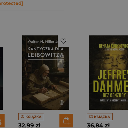
protected]
KSIĄŻKA
KSIĄŻKA
32,99 zł
36,84 zł