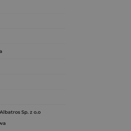
a
batros Sp. z o.o
awa