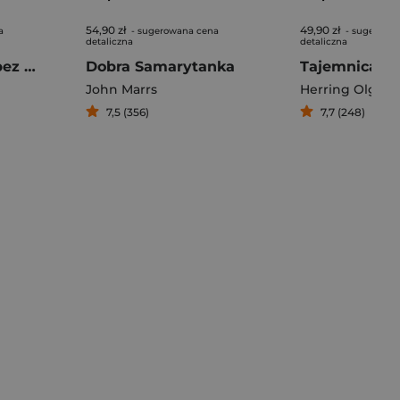
54,90 zł
49,90 zł
a
- sugerowana cena
- sugerowa
detaliczna
detaliczna
Jeffrey Dahmer bez cenzury. Narodziny mordercy i kanibala
Dobra Samarytanka
John Marrs
Herring Olga
,
He
7,5 (356)
7,7 (248)