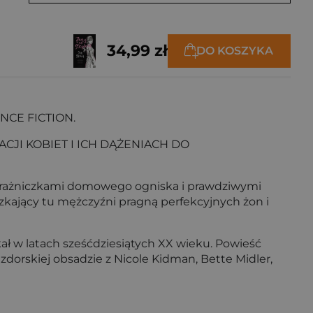
34,99 zł
DO KOSZYKA
NCE FICTION.
I KOBIET I ICH DĄŻENIACH DO
u strażniczkami domowego ogniska i prawdziwymi
kający tu mężczyźni pragną perfekcyjnych żon i
ał w latach sześćdziesiątych XX wieku. Powieść
azdorskiej obsadzie z Nicole Kidman, Bette Midler,