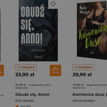
KSIĄŻKA
KSIĄŻKA
33,90 zł
29,99 zł
54,99 zł
49,90 zł
- sugerowana cena
- sugerowana cen
detaliczna
detaliczna
A rzeka wciąga ją na dno
Obudź się, Anno!
Kris James
Anna Mostyn
9,0 (10)