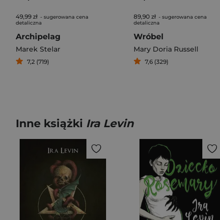
49,99 zł
89,90 zł
- sugerowana cena
- sugerowana cena
detaliczna
detaliczna
Archipelag
Wróbel
Marek Stelar
Mary Doria Russell
7,2 (719)
7,6 (329)
Inne książki
Ira Levin