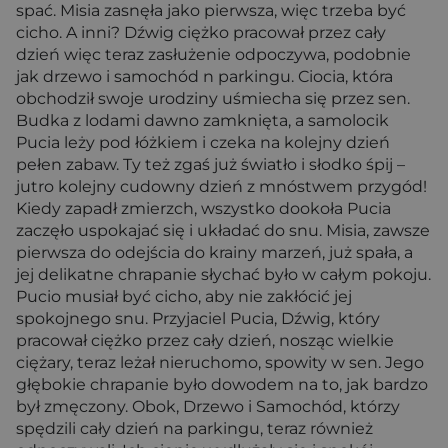
spać. Misia zasnęła jako pierwsza, więc trzeba być
cicho. A inni? Dźwig ciężko pracował przez cały
dzień więc teraz zasłużenie odpoczywa, podobnie
jak drzewo i samochód n parkingu. Ciocia, która
obchodził swoje urodziny uśmiecha się przez sen.
Budka z lodami dawno zamknięta, a samolocik
Pucia leży pod łóżkiem i czeka na kolejny dzień
pełen zabaw. Ty też zgaś już światło i słodko śpij –
jutro kolejny cudowny dzień z mnóstwem przygód!
Kiedy zapadł zmierzch, wszystko dookoła Pucia
zaczęło uspokajać się i układać do snu. Misia, zawsze
pierwsza do odejścia do krainy marzeń, już spała, a
jej delikatne chrapanie słychać było w całym pokoju.
Pucio musiał być cicho, aby nie zakłócić jej
spokojnego snu. Przyjaciel Pucia, Dźwig, który
pracował ciężko przez cały dzień, nosząc wielkie
ciężary, teraz leżał nieruchomo, spowity w sen. Jego
głębokie chrapanie było dowodem na to, jak bardzo
był zmęczony. Obok, Drzewo i Samochód, którzy
spędzili cały dzień na parkingu, teraz również