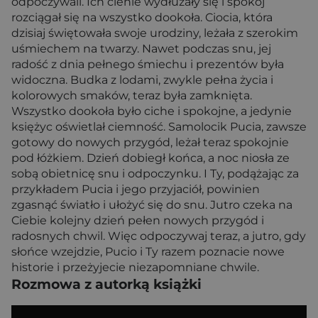
odpoczywali. Ich cienie wydłużały się i spokój
rozciągał się na wszystko dookoła. Ciocia, która
dzisiaj świętowała swoje urodziny, leżała z szerokim
uśmiechem na twarzy. Nawet podczas snu, jej
radość z dnia pełnego śmiechu i prezentów była
widoczna. Budka z lodami, zwykle pełna życia i
kolorowych smaków, teraz była zamknięta.
Wszystko dookoła było ciche i spokojne, a jedynie
księżyc oświetlał ciemność. Samolocik Pucia, zawsze
gotowy do nowych przygód, leżał teraz spokojnie
pod łóżkiem. Dzień dobiegł końca, a noc niosła ze
sobą obietnicę snu i odpoczynku. I Ty, podążając za
przykładem Pucia i jego przyjaciół, powinien
zgasnąć światło i ułożyć się do snu. Jutro czeka na
Ciebie kolejny dzień pełen nowych przygód i
radosnych chwil. Więc odpoczywaj teraz, a jutro, gdy
słońce wzejdzie, Pucio i Ty razem poznacie nowe
historie i przeżyjecie niezapomniane chwile.
Rozmowa z autorką książki