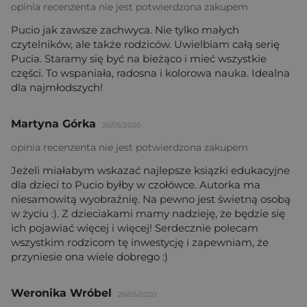
opinia recenzenta nie jest potwierdzona zakupem
Pucio jak zawsze zachwyca. Nie tylko małych
czytelników, ale także rodziców. Uwielbiam całą serię
Pucia. Staramy się być na bieżąco i mieć wszystkie
części. To wspaniała, radosna i kolorowa nauka. Idealna
dla najmłodszych!
Martyna Górka
26/05/2020
opinia recenzenta nie jest potwierdzona zakupem
Jeżeli miałabym wskazać najlepsze ksiązki edukacyjne
dla dzieci to Pucio byłby w czołówce. Autorka ma
niesamowitą wyobraźnię. Na pewno jest świetną osobą
w życiu :). Z dzieciakami mamy nadzieję, że będzie się
ich pojawiać więcej i więcej! Serdecznie polecam
wszystkim rodzicom tę inwestycję i zapewniam, że
przyniesie ona wiele dobrego :)
Weronika Wróbel
26/05/2020