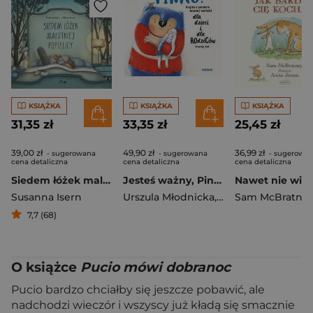
KSIĄŻKA
KSIĄŻKA
KSIĄŻKA
31,35 zł
33,35 zł
25,45 zł
39,00 zł
49,90 zł
36,99 zł
- sugerowana
- sugerowana
- sugerowa
cena detaliczna
cena detaliczna
cena detaliczna
Siedem łóżek malutkiej popielicy
Jesteś ważny, Pinku! Książka o poczuciu własnej wartości dla dzieci i dla rodziców trochę też
Susanna Isern
Urszula Młodnicka
,
Agnieszka Waligór
Sam McBratne
7,7 (68)
O książce
Pucio mówi dobranoc
Pucio bardzo chciałby się jeszcze pobawić, ale
nadchodzi wieczór i wszyscy już kładą się smacznie