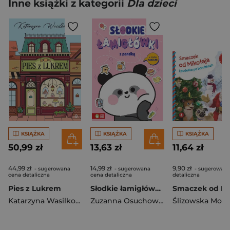
Inne książki z kategorii
Dla dzieci
KSIĄŻKA
KSIĄŻKA
KSIĄŻKA
50,99 zł
13,63 zł
11,64 zł
44,99 zł
14,99 zł
9,90 zł
- sugerowana
- sugerowana
- sugerowana
cena detaliczna
cena detaliczna
detaliczna
Pies z Lukrem
Słodkie łamigłówki z pandką. Słodkie łamigłówki
Katarzyna Wasilkowska
Zuzanna Osuchowska
Ślizowska Moni