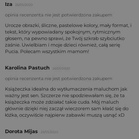
Iza
26/05/2020
opinia recenzenta nie jest potwierdzona zakupem
Urocze obrazki, śliczne, pastelowe kolory, mały format, i
tekst, który wypowiadany spokojnym, rytmicznym
głosem, na pewno sprawi, że Twój szkrab szybciutko
zaśnie. Uwielbiam i moje dzieci również, całą serię
Pucia. Polecam wszystkim mamom!
Karolina Pastuch
26/05/2020
opinia recenzenta nie jest potwierdzona zakupem
Książeczka idealna do wytłumaczenia maluchom jak
ważny jest sen. Szczerze nie spodziewałam się, że ta
książeczka może zdziałać takie cuda. Mój maluch
głównie dzięki niej zaczął wieczorem sam kłaść się do
łóżka, oczywiście najpierw zabawki muszą usnąć xD
Dorota Mijas
26/05/2020