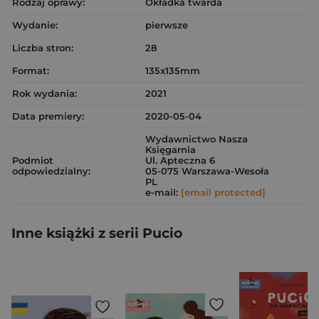
Rodzaj oprawy:
Okładka twarda
Wydanie:
pierwsze
Liczba stron:
28
Format:
135x135mm
Rok wydania:
2021
Data premiery:
2020-05-04
Wydawnictwo Nasza
Księgarnia
Podmiot
Ul. Apteczna 6
odpowiedzialny:
05-075 Warszawa-Wesoła
PL
e-mail:
[email protected]
Inne książki z serii Pucio