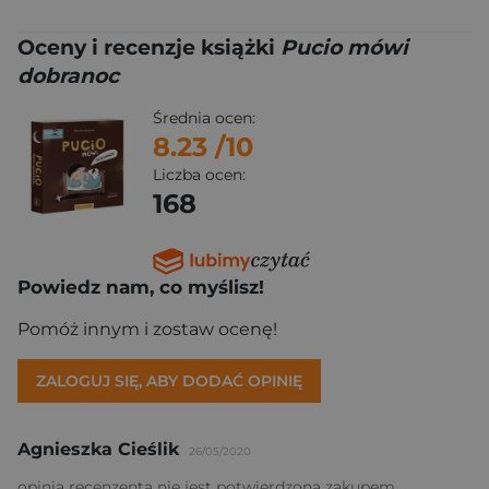
Oceny i recenzje książki
Pucio mówi
dobranoc
Średnia ocen:
8.23
/10
Liczba ocen:
168
Powiedz nam, co myślisz!
Pomóż innym i zostaw ocenę!
ZALOGUJ SIĘ, ABY DODAĆ OPINIĘ
Agnieszka Cieślik
26/05/2020
opinia recenzenta nie jest potwierdzona zakupem