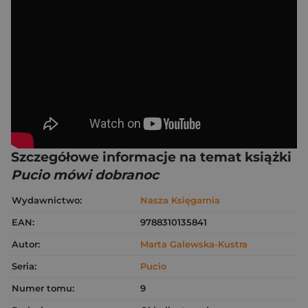
Szczegółowe informacje na temat książki
Pucio mówi dobranoc
Wydawnictwo:
Nasza Księgarnia
EAN:
9788310135841
Autor:
Marta Galewska-Kustra
Seria:
Pucio
Numer tomu:
9