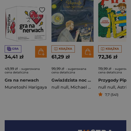
GRA
KSIĄŻKA
KSIĄŻKA
34,41 zł
61,29 zł
72,36 zł
49,99 zł
99,99 zł
119,99 zł
- sugerowana
- sugerowana
- sugerowa
cena detaliczna
cena detaliczna
cena detaliczna
Gra na nerwach
Gwiaździsta noc Vincenta i inne opowieści. Historia sztuki dla dzieci wyd. 2026
Przygody Pippi
Munetoshi Harigaya
null null
,
Michael Bird
null null
,
Astrid Lin
7,7 (541)