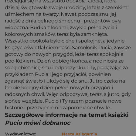
rozciągał się na wszystko dookoła. Ciocia, która
dzisiaj świętowała swoje urodziny, leżała z szerokim
uśmiechem na twarzy. Nawet podczas snu, jej
radość z dnia pełnego śmiechu i prezentów była
widoczna. Budka z lodami, zwykle pełna życia i
kolorowych smaków, teraz była zamknięta.
Wszystko dookoła było ciche i spokojne, a jedynie
księżyc oświetlał ciemność. Samolocik Pucia, zawsze
gotowy do nowych przygód, leżał teraz spokojnie
pod łóżkiem. Dzień dobiegł końca, a noc niosła ze
sobą obietnicę snu i odpoczynku. I Ty, podążając za
przykładem Pucia i jego przyjaciół, powinien
zgasnąć światło i ułożyć się do snu. Jutro czeka na
Ciebie kolejny dzień pełen nowych przygód i
radosnych chwil. Więc odpoczywaj teraz, a jutro, gdy
słońce wzejdzie, Pucio i Ty razem poznacie nowe
historie i przeżyjecie niezapomniane chwile.
Szczegółowe informacje na temat książki
Pucio mówi dobranoc
Wydawnictwo:
Nasza Księgarnia