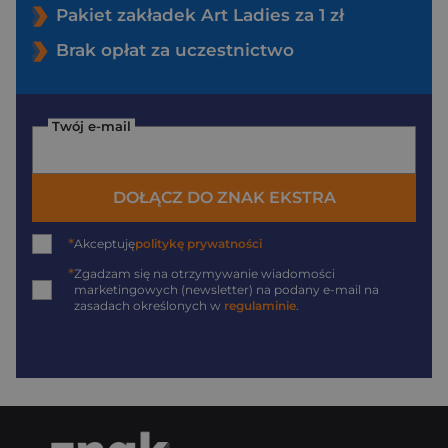
Pakiet zakładek Art Ladies za 1 zł
Brak opłat za uczestnictwo
Twój e-mail
DOŁĄCZ DO ZNAK EKSTRA
*
Akceptuję
politykę prywatności
*
Zgadzam się na otrzymywanie wiadomości
marketingowych (newsletter) na podany
e-mail
na
zasadach określonych w
regulaminie
.