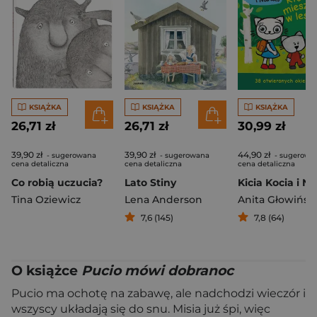
KSIĄŻKA
KSIĄŻKA
KSIĄŻKA
26,71 zł
26,71 zł
30,99 zł
39,90 zł
39,90 zł
44,90 zł
- sugerowana
- sugerowana
- sugerowa
cena detaliczna
cena detaliczna
cena detaliczna
Co robią uczucia?
Lato Stiny
Tina Oziewicz
Lena Anderson
Anita Głowińsk
7,6 (145)
7,8 (64)
O książce
Pucio mówi dobranoc
Pucio ma ochotę na zabawę, ale nadchodzi wieczór i
wszyscy układają się do snu. Misia już śpi, więc