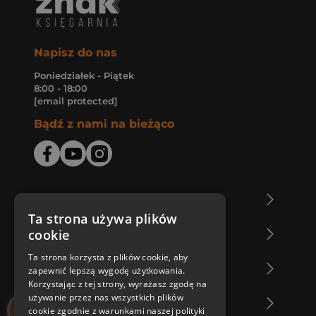
Napisz do nas
Poniedziałek - Piątek
8:00 - 18:00
[email protected]
Bądź z nami na bieżąco
O Księgarni Znak
Ta strona używa plików
cookie
Zakupy u nas
Ta strona korzysta z plików cookie, aby
Nasza oferta
zapewnić lepszą wygodę użytkowania.
Korzystając z tej strony, wyrażasz zgodę na
używanie przez nas wszystkich plików
Nasi autorzy
cookie zgodnie z warunkami naszej polityki