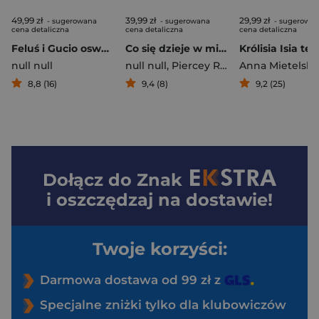
49,99 zł
39,99 zł
29,99 zł
- sugerowana
- sugerowana
- sugerowa
cena detaliczna
cena detaliczna
cena detaliczna
Feluś i Gucio oswajają strachy
Co się dzieje w misiowym miasteczku
null null
null null
,
Piercey Rachel
Anna Mietelska
8,8 (16)
9,4 (8)
9,2 (25)
Dołącz do
Znak
i oszczędzaj na dostawie!
Twoje korzyści:
Darmowa dostawa od 99 zł z
Specjalne zniżki tylko dla klubowiczów