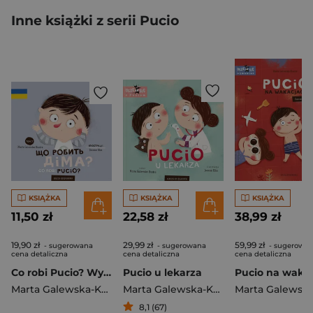
Inne książki z serii Pucio
KSIĄŻKA
KSIĄŻKA
KSIĄŻKA
11,50 zł
22,58 zł
38,99 zł
19,90 zł
29,99 zł
59,99 zł
- sugerowana
- sugerowana
- sugerowa
cena detaliczna
cena detaliczna
cena detaliczna
Co robi Pucio? Wydanie polsko-ukraińskie Що робить Діма?
Pucio u lekarza
Marta Galewska-Kustra
Marta Galewska-Kustra
8,1 (67)