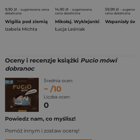
9,90 zł
14,90 zł
59,99 zł
- sugerowana cena
- sugerowana
- sugerowa
detaliczna
cena detaliczna
cena detaliczna
Wigilia pod ziemią
Mikołaj. Wyklejanki
Izabela Michta
Łucja Leśniak
Oceny i recenzje książki
Pucio mówi
dobranoc
Średnia ocen:
~
/10
Liczba ocen:
0
Powiedz nam, co myślisz!
Pomóż innym i zostaw ocenę!