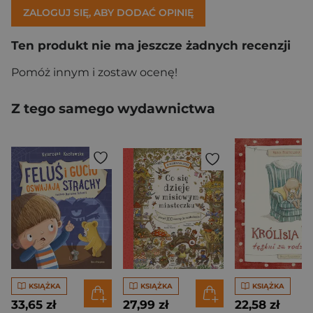
ZALOGUJ SIĘ, ABY DODAĆ OPINIĘ
Ten produkt nie ma jeszcze żadnych recenzji
Pomóż innym i zostaw ocenę!
Z tego samego wydawnictwa
KSIĄŻKA
KSIĄŻKA
KSIĄŻKA
33,65 zł
27,99 zł
22,58 zł