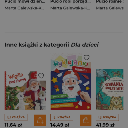
Pucio mówi dzień dobry
Pucio robi porządek wyd. 2025
Marta Galewska-Kustra
Marta Galewska-Kustra
Inne książki z kategorii
Dla dzieci
KSIĄŻKA
KSIĄŻKA
KSIĄŻKA
11,64 zł
14,49 zł
41,99 zł