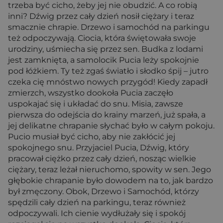
trzeba być cicho, żeby jej nie obudzić. A co robią
inni? Dźwig przez cały dzień nosił ciężary i teraz
smacznie chrapie. Drzewo i samochód na parkingu
też odpoczywają. Ciocia, która świętowała swoje
urodziny, uśmiecha się przez sen. Budka z lodami
jest zamknięta, a samolocik Pucia leży spokojnie
pod łóżkiem. Ty też zgaś światło i słodko śpij – jutro
czeka cię mnóstwo nowych przygód! Kiedy zapadł
zmierzch, wszystko dookoła Pucia zaczęło
uspokajać się i układać do snu. Misia, zawsze
pierwsza do odejścia do krainy marzeń, już spała, a
jej delikatne chrapanie słychać było w całym pokoju.
Pucio musiał być cicho, aby nie zakłócić jej
spokojnego snu. Przyjaciel Pucia, Dźwig, który
pracował ciężko przez cały dzień, nosząc wielkie
ciężary, teraz leżał nieruchomo, spowity w sen. Jego
głębokie chrapanie było dowodem na to, jak bardzo
był zmęczony. Obok, Drzewo i Samochód, którzy
spędzili cały dzień na parkingu, teraz również
odpoczywali. Ich cienie wydłużały się i spokój