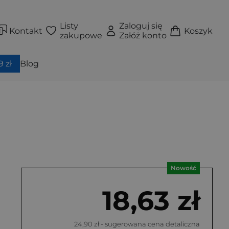
Listy
Zaloguj się
Kontakt
Koszyk
zakupowe
Załóż konto
 zł
Blog
Nowość
18,63 zł
24,90 zł
- sugerowana cena detaliczna