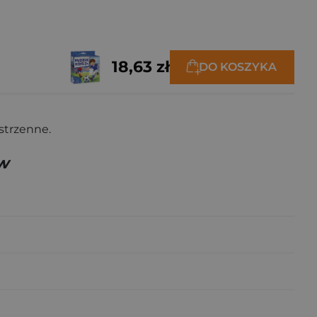
18,63 zł
DO KOSZYKA
strzenne.
ów