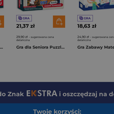
GRA
GRA
21,37 zł
18,63 zł
29,90 zł
24,90 zł
- sugerowana cena
- sugerowana cen
detaliczna
detaliczna
a dla Seniora Quiz o Zdrowiu
Gra dla Seniora Puzzle Numery Alarmowe
 do
Znak
i oszczędzaj na 
Twoje korzyści: