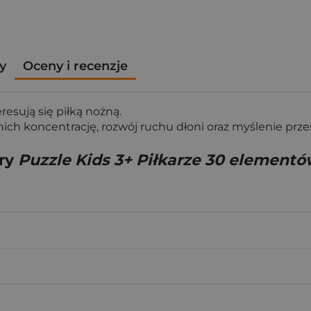
y
Oceny i recenzje
eresują się piłką nożną.
ich koncentrację, rozwój ruchu dłoni oraz myślenie prze
gry
Puzzle Kids 3+ Piłkarze 30 element