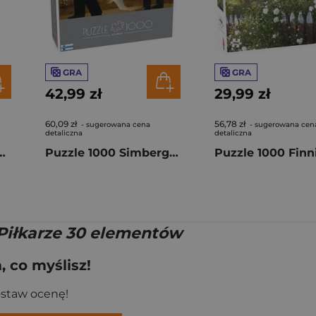
GRA
GRA
42,99 zł
29,99 zł
60,09 zł
56,78 zł
- sugerowana cena
- sugerowana cen
detaliczna
detaliczna
tage Posters Italy 58297
Puzzle 1000 Simberg The Wounded Angel 58693
 Piłkarze 30 elementów
 co myślisz!
ostaw ocenę!