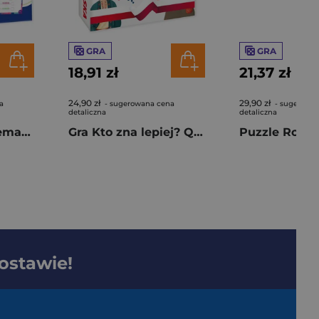
GRA
GRA
18,91 zł
21,37 zł
24,90 zł
29,90 zł
a
- sugerowana cena
- sugerowa
detaliczna
detaliczna
Gra Zabawy Matematyczne 7+
Gra Kto zna lepiej? Quiz Polska
dostawie!