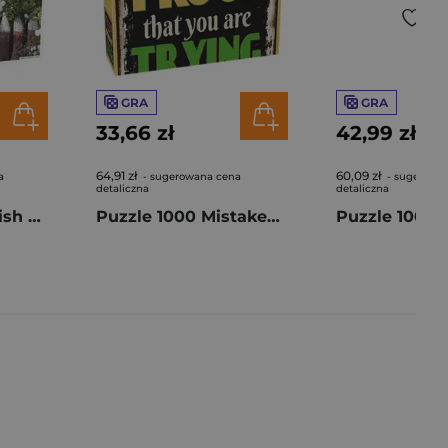
GRA
GRA
33,66 zł
42,99 zł
64,91 zł
60,09 zł
a
- sugerowana cena
- sugerowa
detaliczna
detaliczna
Puzzle 1000 Finnish Summer Cottage 56685
Puzzle 1000 Mistakes Proof of Trying 58656