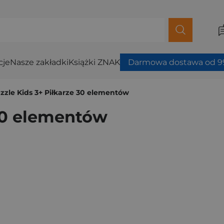
cje
Nasze zakładki
Książki ZNAK
Darmowa dostawa od 99
zzle Kids 3+ Piłkarze 30 elementów
 30 elementów