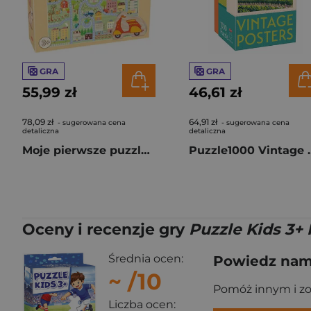
GRA
GRA
55,99 zł
46,61 zł
78,09 zł
64,91 zł
- sugerowana cena
- sugerowana cena
detaliczna
detaliczna
Moje pierwsze puzzle i zabawa Miejska przygoda 59354
Puzzle1000 Vin
Oceny i recenzje gry
Puzzle Kids 3+
Średnia ocen:
Powiedz nam,
~
/10
Pomóż innym i z
Liczba ocen: