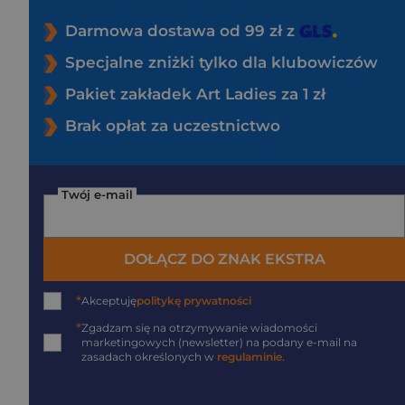
Darmowa dostawa od 99 zł z
Specjalne zniżki tylko dla klubowiczów
Pakiet zakładek Art Ladies za 1 zł
Brak opłat za uczestnictwo
Twój e-mail
DOŁĄCZ DO ZNAK EKSTRA
*
Akceptuję
politykę prywatności
*
Zgadzam się na otrzymywanie wiadomości
marketingowych (newsletter) na podany
e-mail
na
zasadach określonych w
regulaminie
.