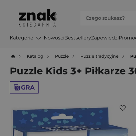
Kategorie
Nowości
Bestsellery
Zapowiedzi
Promo
Katalog
Puzzle
Puzzle tradycyjne
Pu
Puzzle Kids 3+ Piłkarze
GRA