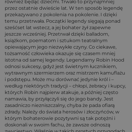
również będąc dziećmi. Trwało to przynajmniej
przez ostatnie dwieście lat. W ten sposób legendę
przekazywano z pokolenia na pokolenie. I dzięki
temu przetrwała. Początki legendy sięgają ponad
sześćset lat wstecz, a jej bohater żył zapewne
jeszcze wcześniej. Przetrwał dzięki balladom,
książkom, poematom i sztukom teatralnym
opiewającym jego niezwykłe czyny. Co ciekawe,
tożsamość człowieka okazuje się czasem mniej
istotna od samej legendy. Legendarny Robin Hood
odnosi sukcesy, gdyż jest świetnym łucznikiem,
wytrawnym szermierzem oraz mistrzem kamuflażu
i podstępu. Może mu dorównać jedynie król i –
według niektórych tradycji – chłopi, żebracy i kupcy,
których Robin najpierw atakuje, a później często
namawia, by przyłączyli się do jego bandy. Jest
zasadniczo niezniszczalny, chyba że pada ofiarą
zdrady. Należy do świata herosów i złoczyńców, w
którym bohaterowie pozytywni są tak potężni i
doskonali w swoim fachu, że zawsze odnoszą
zwycięstwo. Właśnie w takich prostych przygodach