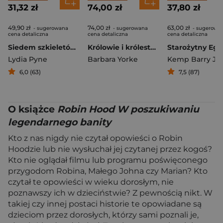
31,32 zł
74,00 zł
37,80 zł
49,90 zł
74,00 zł
63,00 zł
- sugerowana
- sugerowana
- sugerowa
cena detaliczna
cena detaliczna
cena detaliczna
Siedem szkieletów. Historia najsłynniejszych ludzkich skamieniałości
Królowie i królestwa Anglii w czasach Anglosasów 600-900
Lydia Pyne
Barbara Yorke
Kemp Barry J.
6,0 (63)
7,5 (87)
O książce
Robin Hood W poszukiwaniu
legendarnego banity
Kto z nas nigdy nie czytał opowieści o Robin
Hoodzie lub nie wysłuchał jej czytanej przez kogoś?
Kto nie oglądał filmu lub programu poświęconego
przygodom Robina, Małego Johna czy Marian? Kto
czytał te opowieści w wieku dorosłym, nie
poznawszy ich w dzieciństwie? Z pewnością nikt. W
takiej czy innej postaci historie te opowiadane są
dzieciom przez dorosłych, którzy sami poznali je,