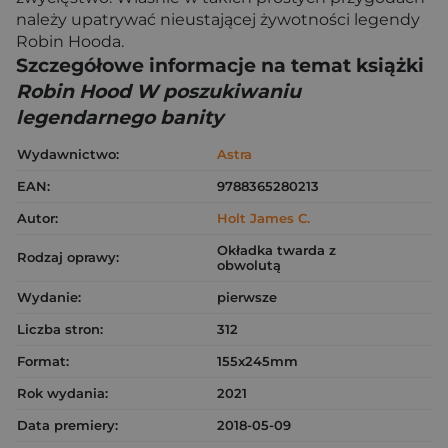
należy upatrywać nieustającej żywotności legendy
Robin Hooda.
Szczegółowe informacje na temat książki
Robin Hood W poszukiwaniu
legendarnego banity
Wydawnictwo:
Astra
EAN:
9788365280213
Autor:
Holt James C.
Okładka twarda z
Rodzaj oprawy:
obwolutą
Wydanie:
pierwsze
Liczba stron:
312
Format:
155x245mm
Rok wydania:
2021
Data premiery:
2018-05-09