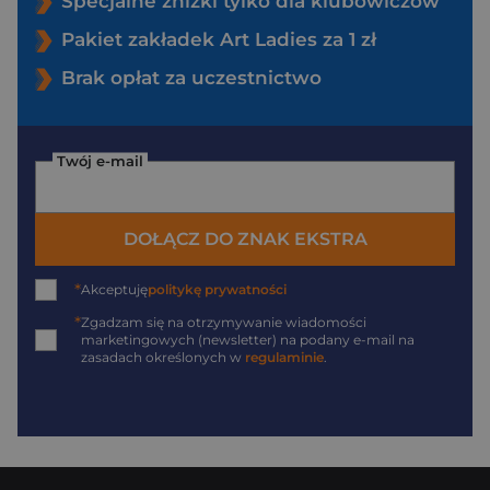
Specjalne zniżki tylko dla klubowiczów
Pakiet zakładek Art Ladies za 1 zł
Brak opłat za uczestnictwo
Twój e-mail
DOŁĄCZ DO ZNAK EKSTRA
*
Akceptuję
politykę prywatności
*
Zgadzam się na otrzymywanie wiadomości
marketingowych (newsletter) na podany
e-mail
na
zasadach określonych w
regulaminie
.