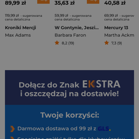
89,99 zł
35,63 zł
40,58 zł
119,99 zł
59,99 zł
69,99 zł
- sugerowana
- sugerowana
- sugerowa
cena detaliczna
cena detaliczna
cena detaliczna
Kroniki Mercji
W Gontynie, Jesziwie i na Psim Rynku. Historyczny spacer po dawnym Kazimierzu
Mercury 13
Max Adams
Barbara Faron
Martha Ackma
8,2 (19)
7,3 (9)
Dołącz do
Znak
i oszczędzaj na dostawie!
Twoje korzyści:
Darmowa dostawa od 99 zł z