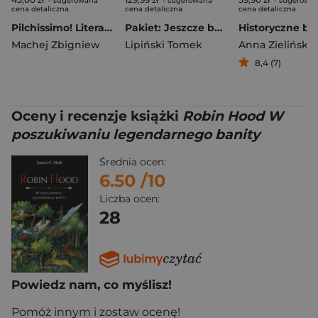
- sugerowana
- sugerowana
- sugerowa
cena detaliczna
cena detaliczna
cena detaliczna
Pilchissimo! Literacki hedonizm w czasach kryzysu
Pakiet: Jeszcze będzie przepięknie, Jeszcze będzie normalnie
Machej Zbigniew
Lipiński Tomek
Anna Zielińska
8,4 (7)
Oceny i recenzje książki
Robin Hood W
poszukiwaniu legendarnego banity
Średnia ocen:
6.50
/10
Liczba ocen:
28
Powiedz nam, co myślisz!
Pomóż innym i zostaw ocenę!