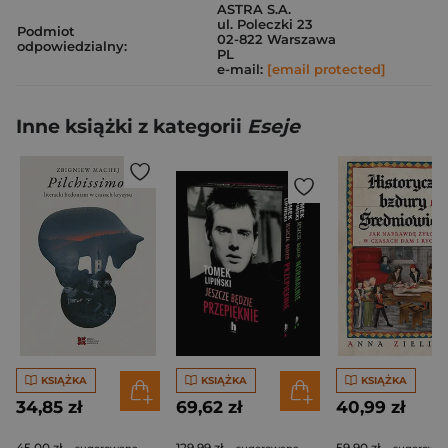
ASTRA S.A.
ul. Poleczki 23
Podmiot
02-822 Warszawa
odpowiedzialny:
PL
e-mail:
[email protected]
Inne książki z kategorii
Eseje
KSIĄŻKA
KSIĄŻKA
KSIĄŻKA
34,85 zł
69,62 zł
40,99 zł
45,00 zł
129,99 zł
59,90 zł