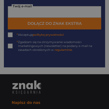
Twój e-mail
DOŁĄCZ DO ZNAK EKSTRA
*
Akceptuję
politykę prywatności
*
Zgadzam się na otrzymywanie wiadomości
marketingowych (newsletter) na podany
e-mail
na
zasadach określonych w
regulaminie
.
Napisz do nas