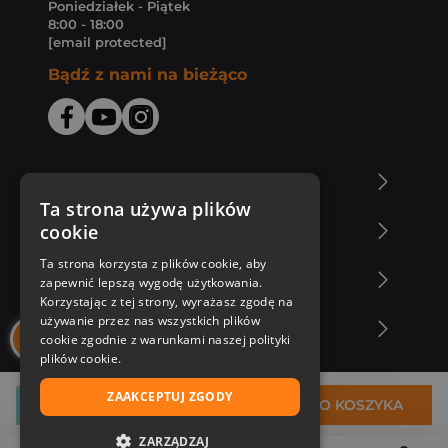
Poniedziałek - Piątek
8:00 - 18:00
[email protected]
Bądź z nami na bieżąco
O Księgarni Znak
Ta strona używa plików
cookie
Zakupy u nas
Ta strona korzysta z plików cookie, aby
Nasza oferta
zapewnić lepszą wygodę użytkowania.
Korzystając z tej strony, wyrażasz zgodę na
używanie przez nas wszystkich plików
Nasi autorzy
cookie zgodnie z warunkami naszej polityki
plików cookie.
ZAAKCEPTUJ ZGODY
38,49 zł
DO KOSZYKA
ZARZĄDZAJ