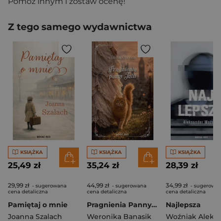
Pomóż innym i zostaw ocenę!
Z tego samego wydawnictwa
KSIĄŻKA
KSIĄŻKA
KSIĄŻKA
25,49 zł
35,24 zł
28,39 zł
29,99 zł
44,99 zł
34,99 zł
- sugerowana
- sugerowana
- sugerowa
cena detaliczna
cena detaliczna
cena detaliczna
Pamiętaj o mnie
Pragnienia Panny Julii
Najlepsza
Joanna Szalach
Weronika Banasik