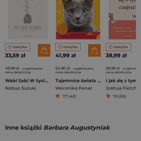
KSIĄŻKA
KSIĄŻKA
KSIĄŻKA
33,59 zł
41,99 zł
38,99 zł
49,99 zł
54,90 zł
59,99 zł
- sugerowana
- sugerowana
- sugerowa
cena detaliczna
cena detaliczna
cena detaliczna
Wabi Sabi W życiu codziennym
Tajemnice świata kotów
Nobuo Suzuki
Weronika Penar
Joshua Fletche
7,7 (42)
7,5 (50)
Inne książki
Barbara Augustyniak