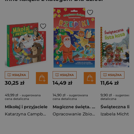
KSIĄŻKA
KSIĄŻKA
KSIĄŻKA
30,25 zł
14,49 zł
11,64 zł
49,99 zł
14,90 zł
9,90 zł
- sugerowana
- sugerowana
- sugerowana
cena detaliczna
cena detaliczna
detaliczna
Mikołaj i przyjaciele
Magiczne święta. Opowiadanka & rzepiki
Katarzyna Campbell
Opracowanie Zbiorowe
Izabela Michta