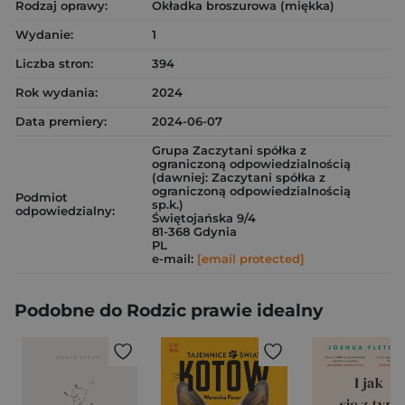
Rodzaj oprawy:
Okładka broszurowa (miękka)
Wydanie:
1
Liczba stron:
394
Rok wydania:
2024
Data premiery:
2024-06-07
Grupa Zaczytani spółka z
ograniczoną odpowiedzialnością
(dawniej: Zaczytani spółka z
ograniczoną odpowiedzialnością
Podmiot
sp.k.)
odpowiedzialny:
Świętojańska 9/4
81-368 Gdynia
PL
e-mail:
[email protected]
Podobne do Rodzic prawie idealny