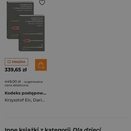
KSIĄŻKA
339,65 zł
449,00 zł
- sugerowana
cena detaliczna
Kodeks postępowania karnego. Komentarz T.1-2 w.7
Krzysztof Eic
,
Dariusz Świecki
,
Barbara Augustyniak
Inne książki z kategorii
Dla dzieci