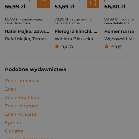
55,99 zł
53,59 zł
66,80 zł
69,99 zł
79,99 zł
99,99 zł
- sugerowana
- sugerowana
- sugerowa
cena detaliczna
cena detaliczna
cena detaliczna
Rafał Majka. Zawsze z przodu. Rozmawia Tomasz Kalemba - książka z autografem
Pierogi z kimchi. Moje ulubione azjatyckie przepisy
Rafał Majka
,
Tomasz Kalemba
Wioleta Błazucka
Węcowski Mar
9,4 (7)
9,0 (9)
Podobne wydawnictwa
Znak Literanova
Znak
Znak Emotikon
Znak Horyzont
Znak Koncept
Egmont
Otwarte