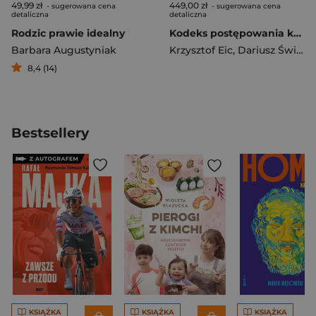
49,99 zł
449,00 zł
- sugerowana cena
- sugerowana cena
detaliczna
detaliczna
Rodzic prawie idealny
Kodeks postępowania karnego. Komentarz T.1-2 w.7
Barbara Augustyniak
Krzysztof Eic
,
Dariusz Świecki
8,4 (14)
Bestsellery
KSIĄŻKA
KSIĄŻKA
KSIĄŻKA