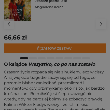
Jeszcze jedno lato
Magdalena Kordel
66,66 zł
ZAMÓW ZESTAW
O książce
Wszystko, co po nas zostało
Czasem życie rozpada się nie z hukiem, lecz w ciszy.
A największe tragedie zaczynają się od tego, co
pozornie błahe : zaniedbań, przemilczeń i
momentów, gdy przymykamy oko na to, jak bardzo
ktoś nas rani. Bo miłość jest ślepa szczególnie
wtedy, gdy najbardziej boimy się zobaczyć prawdę.
Kalina i Wiktor kiedyś wierzyli, że ich miłość
przetrwa każdą burzę. Zbudowali dom, doczekali się