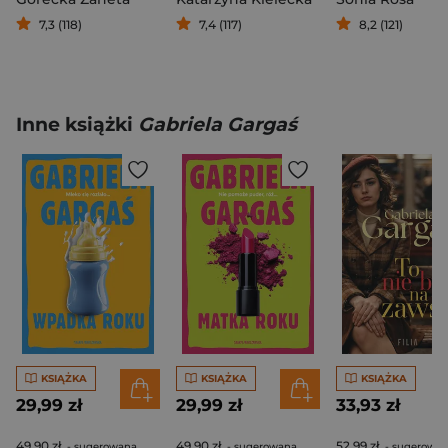
7,3 (118)
7,4 (117)
8,2 (121)
Inne książki
Gabriela Gargaś
KSIĄŻKA
KSIĄŻKA
KSIĄŻKA
29,99 zł
29,99 zł
33,93 zł
49,90 zł
49,90 zł
52,99 zł
- sugerowana
- sugerowana
- sugerowa