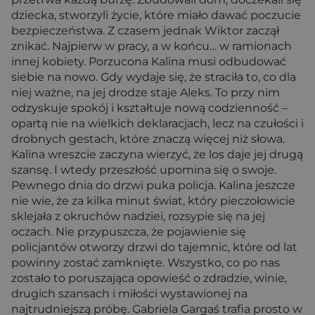
dziecka, stworzyli życie, które miało dawać poczucie
bezpieczeństwa. Z czasem jednak Wiktor zaczął
znikać. Najpierw w pracy, a w końcu… w ramionach
innej kobiety. Porzucona Kalina musi odbudować
siebie na nowo. Gdy wydaje się, że straciła to, co dla
niej ważne, na jej drodze staje Aleks. To przy nim
odzyskuje spokój i kształtuje nową codzienność –
opartą nie na wielkich deklaracjach, lecz na czułości i
drobnych gestach, które znaczą więcej niż słowa.
Kalina wreszcie zaczyna wierzyć, że los daje jej drugą
szansę. I wtedy przeszłość upomina się o swoje.
Pewnego dnia do drzwi puka policja. Kalina jeszcze
nie wie, że za kilka mi­nut świat, który pieczołowicie
sklejała z okruchów nadziei, rozsypie się na jej
oczach. Nie przypuszcza, że pojawienie się
policjantów otworzy drzwi do tajemnic, które od lat
powinny zostać zamknięte. Wszystko, co po nas
zostało to poruszająca opowieść o zdradzie, winie,
drugich szansach i miłości wystawionej na
najtrudniejszą próbę. Gabriela Gargaś trafia prosto w