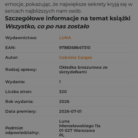
emocje, pokazując, że największe sekrety kryją się w
sercach najbliższych nam osób.
Szczegółowe informacje na temat książki
Wszystko, co po nas zostało
Wydawnictwo:
LUNA
EAN:
9788368647310
Autor:
Gabriela Gargaś
Okładka broszurowa ze
Rodzaj oprawy:
skrzydełkami
Wydanie:
1
Liczba stron:
320
Rok wydania:
2026
Data premiery:
2026-07-01
Luna
Mierosławskiego 11a
Podmiot
01-527 Warszawa
odpowiedzialny:
PL