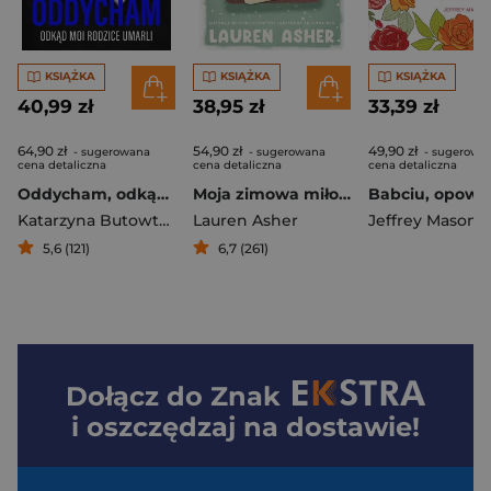
KSIĄŻKA
KSIĄŻKA
KSIĄŻKA
40,99 zł
38,95 zł
33,39 zł
64,90 zł
54,90 zł
49,90 zł
- sugerowana
- sugerowana
- sugerowa
cena detaliczna
cena detaliczna
cena detaliczna
Oddycham, odkąd moi rodzice umarli
Moja zimowa miłość
Katarzyna Butowtt
,
Wiktor Słojkowski
Lauren Asher
Jeffrey Mason
5,6 (121)
6,7 (261)
Dołącz do
Znak
i oszczędzaj na dostawie!