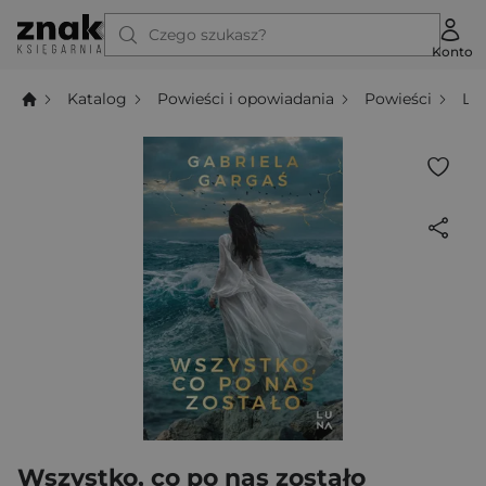
Czego szukasz?
Konto
Katalog
Powieści i opowiadania
Powieści
Li
Wszystko, co po nas zostało