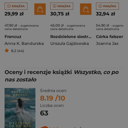
KSIĄŻKA
KSIĄŻKA
KSIĄŻKA
29,99 zł
30,75 zł
32,94 zł
47,90 zł
45,00 zł
54,90 zł
- sugerowana
- sugerowana
- sugerowa
cena detaliczna
cena detaliczna
cena detaliczna
Francuz
Rozdzielone siostry Tom 2 Dama i przemytnik
Anna K. Bandurska
Urszula Gajdowska
Joanna Jax
8,2 (44)
Oceny i recenzje książki
Wszystko, co po
nas zostało
Średnia ocen:
8.19
/10
Liczba ocen:
63