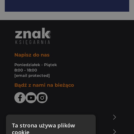
Napisz do nas
Poniedziałek - Piątek
8:00 - 18:00
[email protected]
Bądź z nami na bieżąco
O Księgarni Znak
Ta strona używa plików
cookie
Zakupy u nas