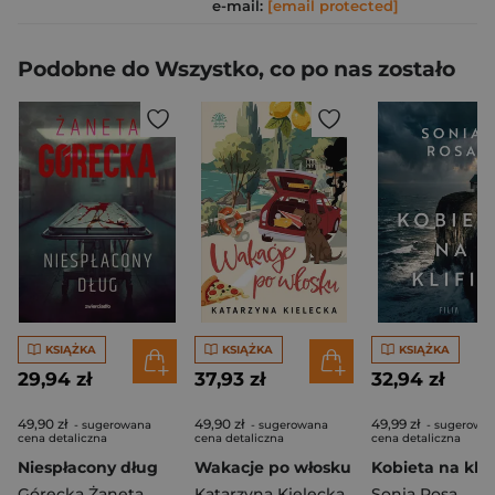
e-mail:
[email protected]
Podobne do Wszystko, co po nas zostało
KSIĄŻKA
KSIĄŻKA
KSIĄŻKA
29,94 zł
37,93 zł
32,94 zł
49,90 zł
49,90 zł
49,99 zł
- sugerowana
- sugerowana
- sugerowa
cena detaliczna
cena detaliczna
cena detaliczna
Niespłacony dług
Wakacje po włosku
Kobieta na klif
Górecka Żaneta
Katarzyna Kielecka
Sonia Rosa