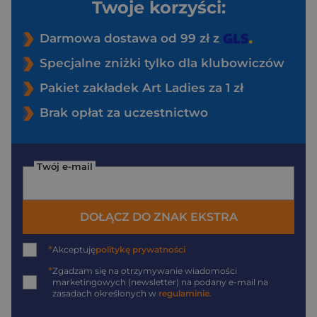
Twoje korzyści:
Darmowa dostawa od 99 zł z
Specjalne zniżki tylko dla klubowiczów
Pakiet zakładek Art Ladies za 1 zł
Brak opłat za uczestnictwo
Twój e-mail
DOŁĄCZ DO ZNAK EKSTRA
*
Akceptuję
politykę prywatności
*
Zgadzam się na otrzymywanie wiadomości
marketingowych (newsletter) na podany
e-mail
na
zasadach określonych w
regulaminie
.