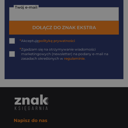
Twój e-mail
DOŁĄCZ DO ZNAK EKSTRA
*
Akceptuję
politykę prywatności
*
Zgadzam się na otrzymywanie wiadomości
marketingowych (newsletter) na podany
e-mail
na
zasadach określonych w
regulaminie
.
Napisz do nas