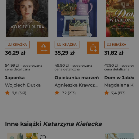
KSIĄŻKA
KSIĄŻKA
KSIĄŻKA
36,29 zł
35,29 zł
31,82 zł
54,99 zł
49,90 zł
47,90 zł
- sugerowana
- sugerowana
- sugerowa
cena detaliczna
cena detaliczna
cena detaliczna
Japonka
Opiekunka marzeń
Dom w Jabłon
Wojciech Dutka
Agnieszka Krawczyk
Magdalena Ka
7,8 (361)
7,2 (213)
7,4 (173)
Inne książki
Katarzyna Kielecka