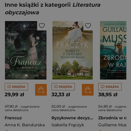
Inne książki z kategorii
Literatura
obyczajowa
KSIĄŻKA
KSIĄŻKA
KSIĄŻKA
29,99 zł
32,33 zł
38,95 zł
47,90 zł
52,00 zł
54,90 zł
- sugerowana
- sugerowana
- sugerowa
cena detaliczna
cena detaliczna
cena detaliczna
Francuz
Ryzykowne decyzje. Kobiety z odzysku. Tom 3 wyd. 2026
Zbrodnia w raj
Anna K. Bandurska
Izabella Frączyk
Guillame Muss