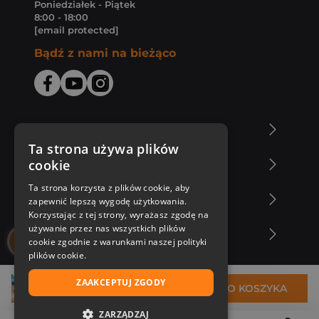
Poniedziałek - Piątek
8:00 - 18:00
[email protected]
Bądź z nami na bieżąco
O Księgarni Znak
Ta strona używa plików
cookie
Zakupy u nas
Ta strona korzysta z plików cookie, aby
Nasza oferta
zapewnić lepszą wygodę użytkowania.
Korzystając z tej strony, wyrażasz zgodę na
używanie przez nas wszystkich plików
Nasi autorzy
cookie zgodnie z warunkami naszej polityki
plików cookie.
ZAAKCEPTUJ ZGODY
27,95 zł
DO KOSZYKA
ZARZĄDZAJ