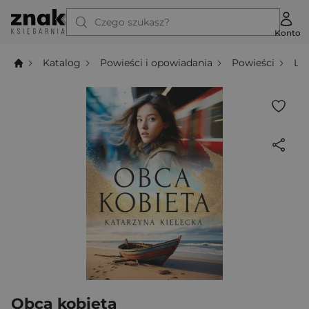
Czego szukasz?
Konto
Katalog
Powieści i opowiadania
Powieści
Li
Obca kobieta