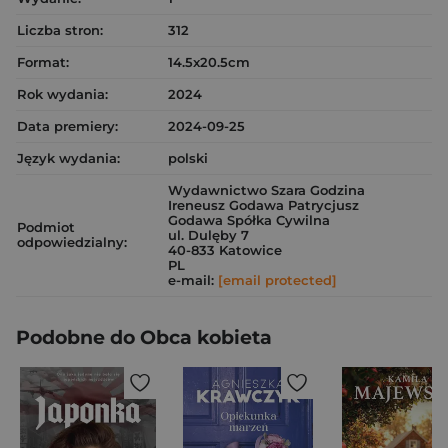
Liczba stron:
312
Format:
14.5x20.5cm
Rok wydania:
2024
Data premiery:
2024-09-25
Język wydania:
polski
Wydawnictwo Szara Godzina
Ireneusz Godawa Patrycjusz
Godawa Spółka Cywilna
Podmiot
ul. Dulęby 7
odpowiedzialny:
40-833 Katowice
PL
e-mail:
[email protected]
Podobne do Obca kobieta