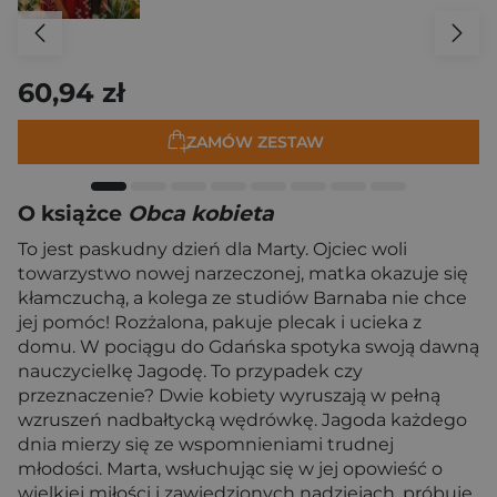
60,94 zł
ZAMÓW ZESTAW
O książce
Obca kobieta
To jest paskudny dzień dla Marty. Ojciec woli
towarzystwo nowej narzeczonej, matka okazuje się
kłamczuchą, a kolega ze studiów Barnaba nie chce
jej pomóc! Rozżalona, pakuje plecak i ucieka z
domu. W pociągu do Gdańska spotyka swoją dawną
nauczycielkę Jagodę. To przypadek czy
przeznaczenie? Dwie kobiety wyruszają w pełną
wzruszeń nadbałtycką wędrówkę. Jagoda każdego
dnia mierzy się ze wspomnieniami trudnej
młodości. Marta, wsłuchując się w jej opowieść o
wielkiej miłości i zawiedzionych nadziejach, próbuje