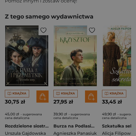
Pomóż innym i zostaw ocenę!
Z tego samego wydawnictwa
KSIĄŻKA
KSIĄŻKA
KSIĄŻKA
30,75 zł
27,95 zł
33,45 zł
45,00 zł
39,90 zł
49,90 zł
- sugerowana
- sugerowana
- sugerowa
cena detaliczna
cena detaliczna
cena detaliczna
Rozdzielone siostry Tom 2 Dama i przemytnik
Burza na Podlasiu Tom 2 Krzysztof
Urszula Gajdowska
Agnieszka Panasiuk
Alicja Filipowsk