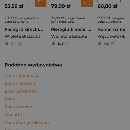
53,59 zł
79,99 zł
66,80 zł
79,99 zł
79,99 zł
99,99 zł
- sugerowana
- sugerowana
- sugerowa
cena detaliczna
cena detaliczna
cena detaliczna
Pierogi z kimchi. Moje ulubione azjatyckie przepisy
Pierogi z kimchi. Moje ulubione azjatyckie przepisy - książka z autografem
Wioleta Błazucka
Wioleta Błazucka
Węcowski Mar
9,4 (7)
10,0 (2)
9,0 (9)
Podobne wydawnictwa
Znak Literanova
Znak Horyzont
Znak Emotikon
Znak
Znak Koncept
Otwarte
Znak JednymSłowem