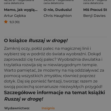
- sugerowana
- sugerowana
- sugerowa
cena detaliczna
cena detaliczna
cena detaliczna
Mamo, jak wygląda miłość?
O nie, Dudusiu!
Artur Gębka
Chris Haughton
Benji Davies
9,3 (10)
O książce
Ruszaj w drogę!
Zamknij oczy, połóż palec na magicznej linii i
wybierz się w podróż do świata wyobraźni. Dokąd
zaprowadzi cię twój palec? Wyobraźnia dwulatka i
trzylatka rozwija się w niewiarygodnym tempie.
Warto pamiętać, że możemy na nią oddziaływać za
pomocą wszystkich zmysłów, również poprzez
dotyk. Daj się ponieść fantazji, tworząc razem ze
swoją pociechą scenariusze niezwykłych przygód!
Szczegółowe informacje na temat książki
Ruszaj w drogę!
Wydawnictwo:
Insignis