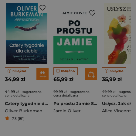
KSIĄŻKA
KSIĄŻKA
KSIĄŻKA
34,99 zł
65,99 zł
35,99 zł
44,99 zł
99,99 zł
49,99 zł
- sugerowana
- sugerowana
- sugerowa
cena detaliczna
cena detaliczna
cena detaliczna
Cztery tygodnie dla ciebie. Sprawdź, jak znaleźć czas na to, co się liczy
Po prostu Jamie Szybko i łatwo
Oliver Burkeman
Jamie Oliver
Alice Vincent
7,3 (151)