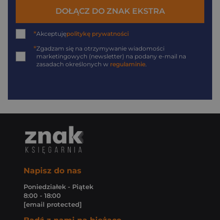
DOŁĄCZ DO ZNAK EKSTRA
*
Akceptuję
politykę prywatności
*
Zgadzam się na otrzymywanie wiadomości
marketingowych (newsletter) na podany
e-mail
na
zasadach określonych w
regulaminie
.
Napisz do nas
Poniedziałek - Piątek
8:00 - 18:00
[email protected]