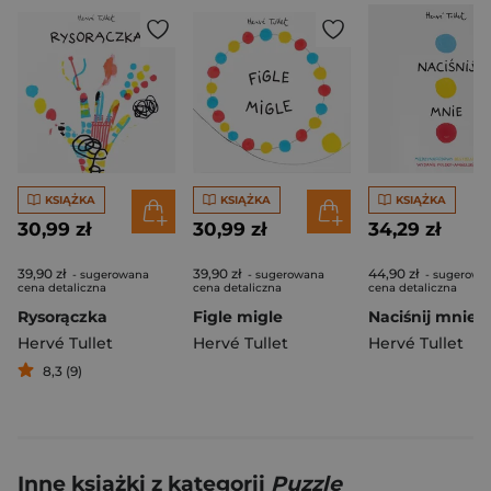
KSIĄŻKA
KSIĄŻKA
KSIĄŻKA
30,99 zł
30,99 zł
34,29 zł
39,90 zł
39,90 zł
44,90 zł
- sugerowana
- sugerowana
- sugerowa
cena detaliczna
cena detaliczna
cena detaliczna
Rysorączka
Figle migle
Hervé Tullet
Hervé Tullet
Hervé Tullet
8,3 (9)
Inne książki z kategorii
Puzzle