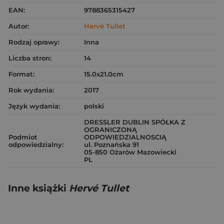
EAN:
9788365315427
Autor:
Hervé Tullet
Rodzaj oprawy:
Inna
Liczba stron:
14
Format:
15.0x21.0cm
Rok wydania:
2017
Język wydania:
polski
DRESSLER DUBLIN SPÓŁKA Z
OGRANICZONĄ
Podmiot
ODPOWIEDZIALNOSCIĄ
odpowiedzialny:
ul. Poznańska 91
05-850 Ożarów Mazowiecki
PL
Inne książki
Hervé Tullet