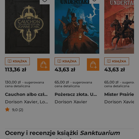
KSIĄŻKA
KSIĄŻKA
KSIĄŻKA
113,36 zł
43,63 zł
43,63 zł
130,00 zł
65,00 zł
65,00 zł
- sugerowana
- sugerowana
- sugerowa
cena detaliczna
cena detaliczna
cena detaliczna
Cauchon albo człowiek, który zabił Joannę d'Arc
Pożeracz złota. Undertaker. Tom 1 wyd. 3
Dorison Xavier
,
Louis-David Delahaye
Dorison Xavier
,
Parnotte Joel
Dorison Xavier
9,0 (2)
Oceny i recenzje książki
Sanktuarium