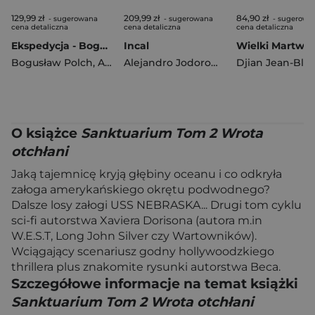
129,99 zł
209,99 zł
84,90 zł
- sugerowana
- sugerowana
- sugerowa
cena detaliczna
cena detaliczna
cena detaliczna
Ekspedycja - Bogowie z kosmosu
Incal
Bogusław Polch
,
Alfred Górny
,
Arnold Mostowicz
Alejandro Jodorowsky
Djian Jean-Blai
O książce
Sanktuarium Tom 2 Wrota
otchłani
Jaką tajemnicę kryją głębiny oceanu i co odkryła
załoga amerykańskiego okrętu podwodnego?
Dalsze losy załogi USS NEBRASKA... Drugi tom cyklu
sci-fi autorstwa Xaviera Dorisona (autora m.in
W.E.S.T, Long John Silver czy Wartowników).
Wciągający scenariusz godny hollywoodzkiego
thrillera plus znakomite rysunki autorstwa Beca.
Szczegółowe informacje na temat książki
Sanktuarium Tom 2 Wrota otchłani