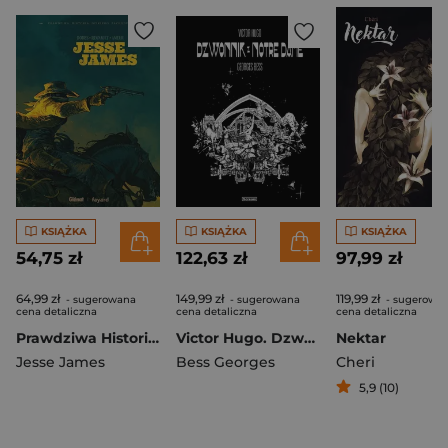
KSIĄŻKA
KSIĄŻKA
KSIĄŻKA
54,75 zł
122,63 zł
97,99 zł
64,99 zł
149,99 zł
119,99 zł
- sugerowana
- sugerowana
- sugerowa
cena detaliczna
cena detaliczna
cena detaliczna
Prawdziwa Historia Dzikiego Zachodu
Victor Hugo. Dzwonik z Notre Dame
Nektar
Jesse James
Bess Georges
Cheri
5,9 (10)