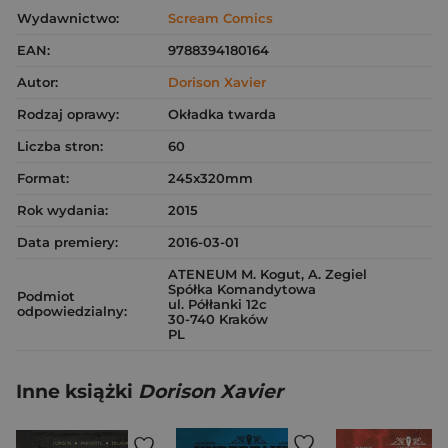
Wydawnictwo:
Scream Comics
EAN:
9788394180164
Autor:
Dorison Xavier
Rodzaj oprawy:
Okładka twarda
Liczba stron:
60
Format:
245x320mm
Rok wydania:
2015
Data premiery:
2016-03-01
ATENEUM M. Kogut, A. Zegiel
Spółka Komandytowa
Podmiot
ul. Półłanki 12c
odpowiedzialny:
30-740 Kraków
PL
Inne książki
Dorison Xavier