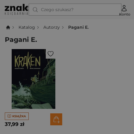
Czego szukasz?
Konto
Katalog
Autorzy
Pagani E.
Pagani E.
KSIĄŻKA
37,99 zł