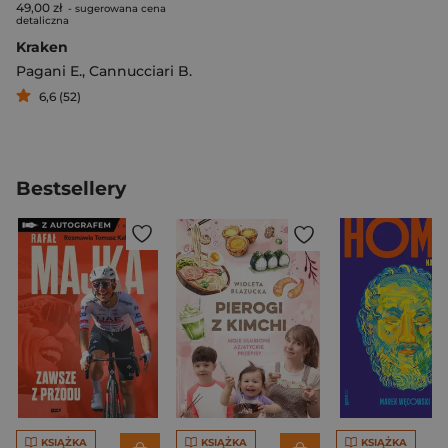
49,00 zł
- sugerowana cena
detaliczna
Kraken
Pagani E.
,
Cannucciari B.
6,6 (52)
Bestsellery
KSIĄŻKA
KSIĄŻKA
KSIĄŻKA