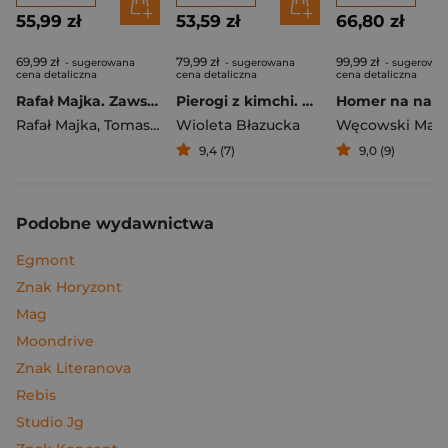
55,99 zł
53,59 zł
66,80 zł
69,99 zł
79,99 zł
99,99 zł
- sugerowana
- sugerowana
- sugerowa
cena detaliczna
cena detaliczna
cena detaliczna
Rafał Majka. Zawsze z przodu. Rozmawia Tomasz Kalemba - książka z autografem
Pierogi z kimchi. Moje ulubione azjatyckie przepisy
Rafał Majka
,
Tomasz Kalemba
Wioleta Błazucka
Węcowski Mar
9,4 (7)
9,0 (9)
Podobne wydawnictwa
Egmont
Znak Horyzont
Mag
Moondrive
Znak Literanova
Rebis
Studio Jg