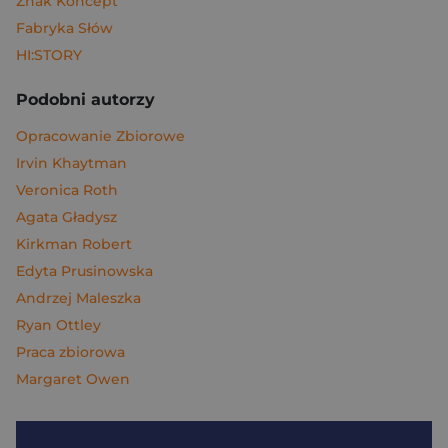
Znak Koncept
Fabryka Słów
HI:STORY
Podobni autorzy
Opracowanie Zbiorowe
Irvin Khaytman
Veronica Roth
Agata Gładysz
Kirkman Robert
Edyta Prusinowska
Andrzej Maleszka
Ryan Ottley
Praca zbiorowa
Margaret Owen