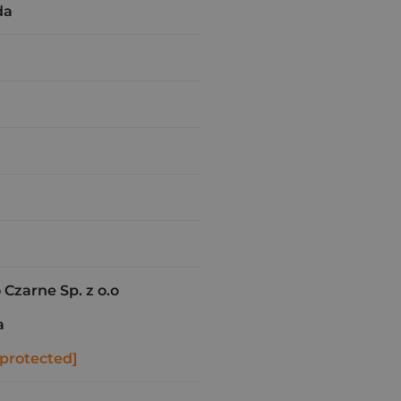
da
zarne Sp. z o.o
a
 protected]