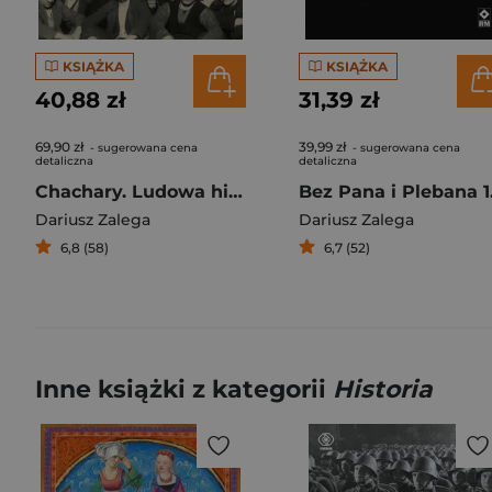
KSIĄŻKA
KSIĄŻKA
40,88 zł
31,39 zł
69,90 zł
39,99 zł
- sugerowana cena
- sugerowana cena
detaliczna
detaliczna
Chachary. Ludowa historia Górnego Śląska
Bez Pana
Dariusz Zalega
Dariusz Zalega
6,8 (58)
6,7 (52)
Inne książki z kategorii
Historia