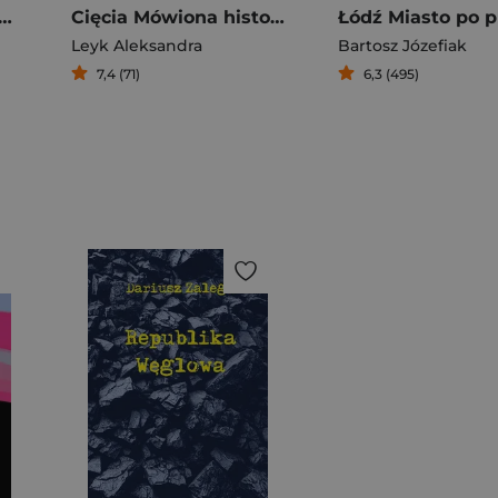
 i Plebana 111 gawęd z ludowej historii Śląska
Cięcia Mówiona historia transformacji
Leyk Aleksandra
Bartosz Józefiak
7,4 (71)
6,3 (495)