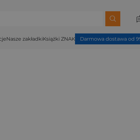
cje
Nasze zakładki
Książki ZNAK
Darmowa dostawa od 99