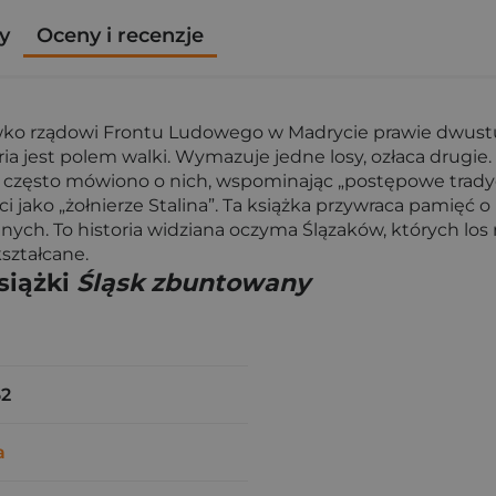
y
Oceny i recenzje
iwko rządowi Frontu Ludowego w Madrycie prawie dwustu
oria jest polem walki. Wymazuje jedne losy, ozłaca dru
często mówiono o nich, wspominając „postępowe tradycje
 jako „żołnierze Stalina”. Ta książka przywraca pamięć o ni
 To historia widziana oczyma Ślązaków, których los rzu
ształcane.
siążki
Śląsk zbuntowany
62
a