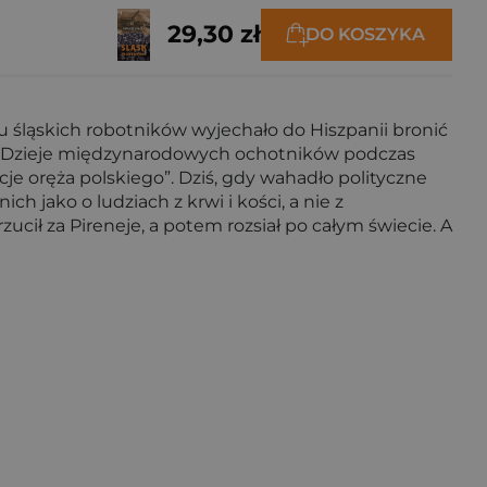
29,30 zł
DO KOSZYKA
 śląskich robotników wyjechało do Hiszpanii bronić
gie. Dzieje międzynarodowych ochotników podczas
 oręża polskiego”. Dziś, gdy wahadło polityczne
ch jako o ludziach z krwi i kości, a nie z
cił za Pireneje, a potem rozsiał po całym świecie. A