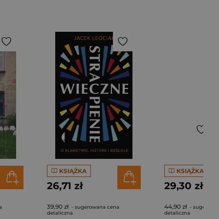
KSIĄŻKA
KSIĄŻKA
26,71 zł
29,30 zł
39,90 zł
44,90 zł
a
- sugerowana cena
- sugerowa
detaliczna
detaliczna