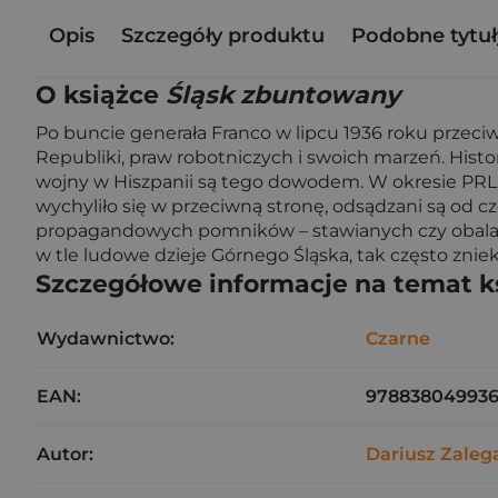
Opis
Szczegóły produktu
Podobne tytuł
O książce
Śląsk zbuntowany
Po buncie generała Franco w lipcu 1936 roku przec
Republiki, praw robotniczych i swoich marzeń. Hist
wojny w Hiszpanii są tego dowodem. W okresie PRL 
wychyliło się w przeciwną stronę, odsądzani są od czci
propagandowych pomników – stawianych czy obalanych.
w tle ludowe dzieje Górnego Śląska, tak często zniek
Szczegółowe informacje na temat k
Wydawnictwo:
Czarne
EAN:
97883804993
Autor:
Dariusz Zaleg