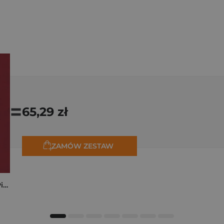
=
65,29 zł
ZAMÓW ZESTAW
Kryminalne dzieje Piastów. Mroczna historia dynastii