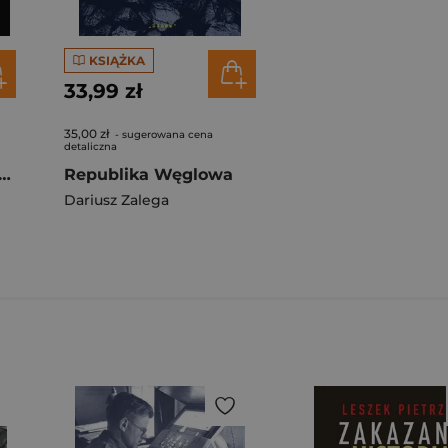
KSIĄŻKA
33,99 zł
35,00 zł
- sugerowana cena
detaliczna
 i Plebana 111 gawęd z ludowej historii Śląska
Republika Węglowa
Dariusz Zalega