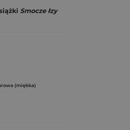
siążki
Smocze łzy
urowa (miękka)