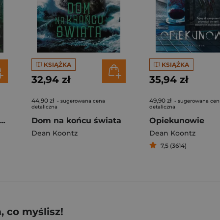
KSIĄŻKA
KSIĄŻKA
32,94 zł
35,94 zł
44,90 zł
49,90 zł
- sugerowana cena
- sugerowana cen
detaliczna
detaliczna
ad Weather Friend wer. angielska
Dom na końcu świata
Opiekunowie
Dean Koontz
Dean Koontz
7,5 (3614)
 co myślisz!