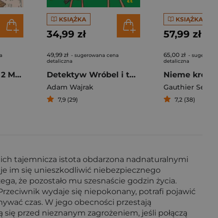
KSIĄŻKA
KSIĄŻKA
34,99 zł
57,99 zł
49,99 zł
65,00 zł
a
- sugerowana cena
- sugerowa
detaliczna
detaliczna
Pieśń o Renarcie 2 Magia bez cudów
Detektyw Wróbel i tajemniczy przybysze
Nieme króle
Adam Wajrak
Gauthier Sever
7,9 (29)
7,2 (38)
 ich tajemnicza istota obdarzona nadnaturalnymi
je im się unieszkodliwić niebezpiecznego
zega, że pozostało mu szesnaście godzin życia.
Przeciwnik wydaje się niepokonany, potrafi pojawić
ymywać czas. W jego obecności przestają
ą się przed nieznanym zagrożeniem, jeśli połączą