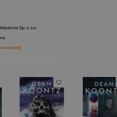
batros Sp. z o.o
awa
protected]