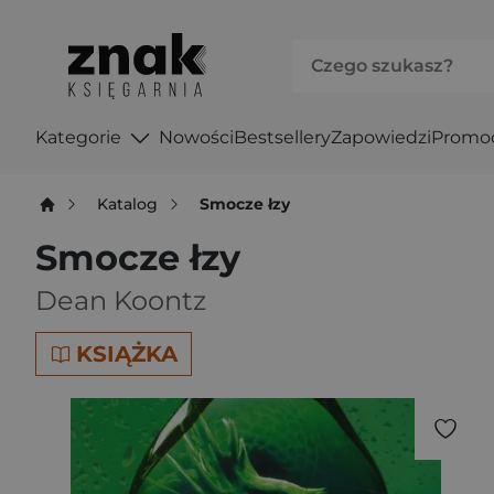
Kategorie
Nowości
Bestsellery
Zapowiedzi
Promo
Katalog
Smocze łzy
Smocze łzy
Dean Koontz
KSIĄŻKA