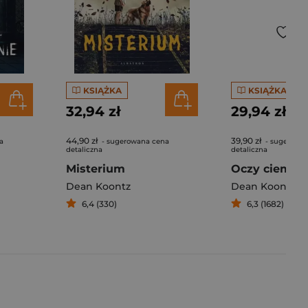
KSIĄŻKA
KSIĄŻKA
32,94 zł
29,94 zł
44,90 zł
39,90 zł
a
- sugerowana cena
- sugerowa
detaliczna
detaliczna
Misterium
Oczy ciemno
Dean Koontz
Dean Koontz
6,4 (330)
6,3 (1682)