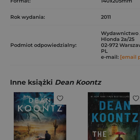
Format:
140x205mm
Rok wydania:
2011
Wydawnictwo Al
Hlonda 2a/25
Podmiot odpowiedzialny:
02-972 Warsz
PL
e-mail:
[email 
Inne książki
Dean Koontz