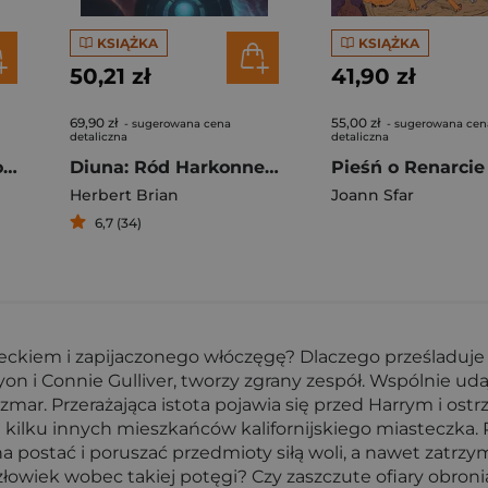
KSIĄŻKA
KSIĄŻKA
50,21 zł
41,90 zł
69,90 zł
55,00 zł
- sugerowana cena
- sugerowana cen
detaliczna
detaliczna
Odcienie magii. Stalowy Książę
Diuna: Ród Harkonnenów. Tom 2
Herbert Brian
Joann Sfar
6,7 (34)
eckiem i zapijaczonego włóczęgę? Dlaczego prześladuje
 i Connie Gulliver, tworzy zgrany zespół. Wspólnie uda
mar. Przerażająca istota pojawia się przed Harrym i ostr
 kilku innych mieszkańców kalifornijskiego miasteczka. 
na postać i poruszać przedmioty siłą woli, a nawet zatrz
łowiek wobec takiej potęgi? Czy zaszczute ofiary obroni