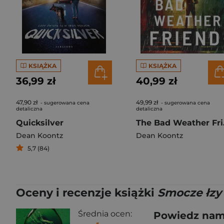
KSIĄŻKA
KSIĄŻKA
36,99 zł
40,99 zł
47,90 zł
49,99 zł
- sugerowana cena
- sugerowana cena
detaliczna
detaliczna
Quicksilver
The B
Dean Koontz
Dean Koontz
5,7 (84)
Oceny i recenzje książki
Smocze łzy
Średnia ocen:
Powiedz nam,