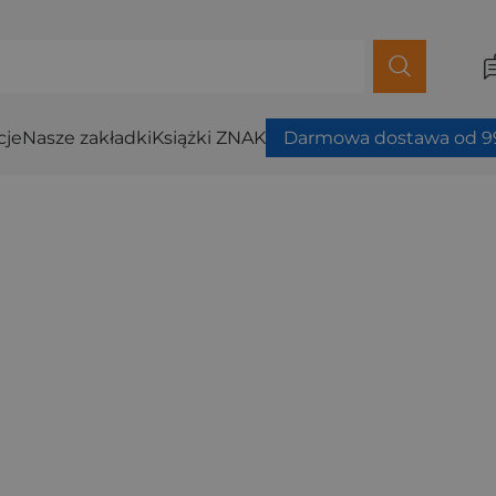
cje
Nasze zakładki
Książki ZNAK
Darmowa dostawa od 99