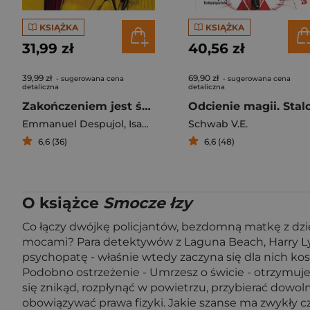
KSIĄŻKA
KSIĄŻKA
31,99 zł
40,56 zł
39,99 zł
69,90 zł
- sugerowana cena
- sugerowana cena
detaliczna
detaliczna
Zakończeniem jest śmierć. Agatha Christie
Emmanuel Despujol
,
Isabelle Bottier
Schwab V.E.
6,6 (36)
6,6 (48)
O książce
Smocze łzy
Co łączy dwójkę policjantów, bezdomną matkę z dzi
mocami? Para detektywów z Laguna Beach, Harry Lyon
psychopatę - właśnie wtedy zaczyna się dla nich kosz
Podobno ostrzeżenie - Umrzesz o świcie - otrzymuje
się znikąd, rozpłynąć w powietrzu, przybierać dowol
obowiązywać prawa fizyki. Jakie szanse ma zwykły cz