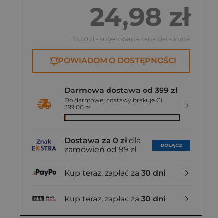
24,98 zł
33,30 zł
- sugerowana cena detaliczna
POWIADOM O DOSTĘPNOŚCI
Darmowa dostawa od 399 zł
Do darmowej dostawy brakuje Ci
399,00 zł
Dostawa za 0 zł
dla
DOŁĄCZ
zamówień od 99 zł
Kup teraz, zapłać za
30 dni
Kup teraz, zapłać za
30 dni