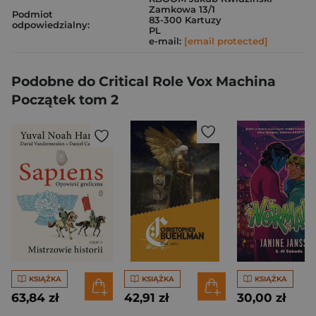
Zamkowa 13/1
Podmiot
83-300 Kartuzy
odpowiedzialny:
PL
e-mail:
[email protected]
Podobne do Critical Role Vox Machina
Początek tom 2
KSIĄŻKA
KSIĄŻKA
KSIĄŻKA
63,84 zł
42,91 zł
30,00 zł