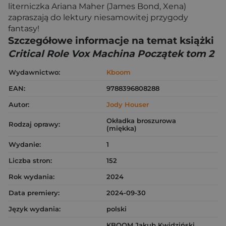
literniczka Ariana Maher (James Bond, Xena)
zapraszają do lektury niesamowitej przygody
fantasy!
Szczegółowe informacje na temat książki
Critical Role Vox Machina Początek tom 2
Wydawnictwo:
Kboom
EAN:
9788396808288
Autor:
Jody Houser
Okładka broszurowa
Rodzaj oprawy:
(miękka)
Wydanie:
1
Liczba stron:
152
Rok wydania:
2024
Data premiery:
2024-09-30
Język wydania:
polski
KBOOM Jakub Kwidziński