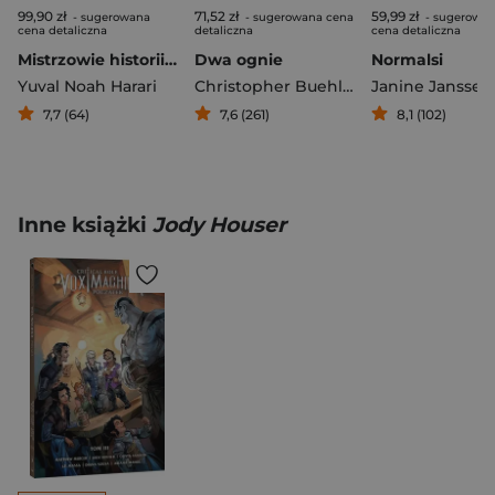
99,90 zł
71,52 zł
59,99 zł
- sugerowana
- sugerowana cena
- sugerowa
cena detaliczna
detaliczna
cena detaliczna
Mistrzowie historii. Sapiens. Opowieść graficzna. Tom 3
Dwa ognie
Normalsi
Yuval Noah Harari
Christopher Buehlman
Janine Janssen
7,7 (64)
7,6 (261)
8,1 (102)
Inne książki
Jody Houser