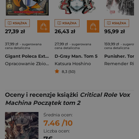
KSIĄŻKA
KSIĄŻKA
KSIĄŻKA
27,39 zł
26,43 zł
95,99 zł
37,99 zł
27,99 zł
159,99 zł
- sugerowana
- sugerowana
- sugerowa
cena detaliczna
cena detaliczna
cena detaliczna
Gigant Poleca Extra. Tom 5/2025. Tajemnice. Nieznany autor
D-Gray Man. Tom 5
Punisher. Tom 
Opracowanie Zbiorowe
Katsura Hoshino
Remender Ric
8,3 (50)
Oceny i recenzje książki
Critical Role Vox
Machina Początek tom 2
Średnia ocen:
7.46
/10
Liczba ocen: