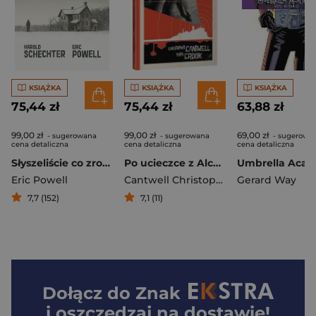
KSIĄŻKA
KSIĄŻKA
KSIĄŻKA
75,44 zł
75,44 zł
63,88 zł
99,00 zł
99,00 zł
69,00 zł
- sugerowana
- sugerowana
- sugerowa
cena detaliczna
cena detaliczna
cena detaliczna
Słyszeliście co zrobił Eddie Gein?
Po ucieczce z Alcatraz
Eric Powell
Cantwell Christopher
,
Gerard Way
Tyler Crook
7,7 (152)
7,1 (11)
Dołącz do
Znak
i oszczędzaj na dostawie!