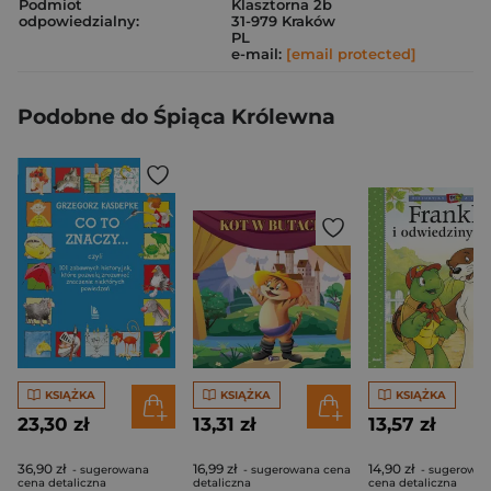
Podmiot
Klasztorna 2b
odpowiedzialny:
31-979 Kraków
PL
e-mail:
[email protected]
Podobne do Śpiąca Królewna
KSIĄŻKA
KSIĄŻKA
KSIĄŻKA
23,30 zł
13,31 zł
13,57 zł
36,90 zł
16,99 zł
14,90 zł
- sugerowana
- sugerowana cena
- sugerowan
cena detaliczna
detaliczna
cena detaliczna