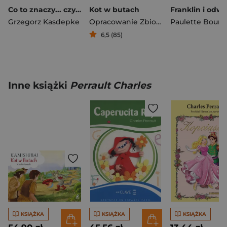
Co to znaczy... czyli 101 zabawnych historyjek, które pozwolą zrozumieć znaczenie niektórych powiedzeń
Kot w butach
Grzegorz Kasdepke
Opracowanie Zbiorowe
Paulette Bourg
6,5 (85)
Inne książki
Perrault Charles
KSIĄŻKA
KSIĄŻKA
KSIĄŻKA