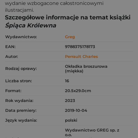
wydanie wzbogacone całostronicowymi
ilustracjami.
Szczegółowe informacje na temat książki
Śpiąca Królewna
Wydawnictwo:
Greg
EAN:
9788375178173
Autor:
Perrault Charles
Okładka broszurowa
Rodzaj oprawy:
(miękka)
Liczba stron:
16
Format:
20.5x29.0cm
Rok wydania:
2023
Data premiery:
2019-10-04
Język wydania:
polski
Wydawnictwo GREG sp. z
o.o.