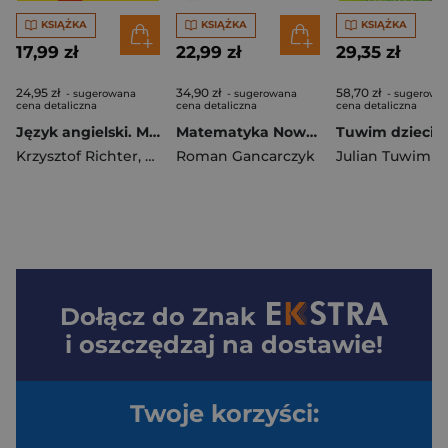
KSIĄŻKA
KSIĄŻKA
KSIĄŻKA
17,99 zł
22,99 zł
29,35 zł
24,95 zł
34,90 zł
58,70 zł
- sugerowana
- sugerowana
- sugerowa
cena detaliczna
cena detaliczna
cena detaliczna
Język angielski. Matura. Arkusze. Poziom podstawowy i rozszerzony
Matematyka Nowe Repetytorium - szkoła podstawowa., kl. 4-6 - 2024-2026
Tuwim dzieci
Krzysztof Richter
,
Bogusław Solecki
Roman Gancarczyk
Julian Tuwim
Dołącz do
Znak
i oszczędzaj na dostawie!
Twoje korzyści: