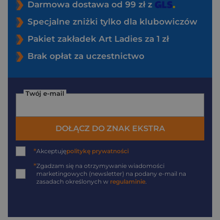
Darmowa dostawa od 99 zł z
Specjalne zniżki tylko dla klubowiczów
Pakiet zakładek Art Ladies za 1 zł
Brak opłat za uczestnictwo
Twój e-mail
DOŁĄCZ DO ZNAK EKSTRA
*
Akceptuję
politykę prywatności
*
Zgadzam się na otrzymywanie wiadomości
marketingowych (newsletter) na podany
e-mail
na
zasadach określonych w
regulaminie
.