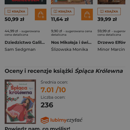
KSIĄŻKA
KSIĄŻKA
KSIĄŻKA
50,99 zł
11,64 zł
39,99 zł
44,99 zł
9,90 zł
59,99 zł
- sugerowana
- sugerowana cena
- sugerowa
cena detaliczna
detaliczna
cena detaliczna
Dziedzictwo Galileusza. Śledztwa Isaaca Turnera, Tom 3
Nos Mikołaja i świąteczne sreberko
Sam Sedgman
Ślizowska Monika
Minor Marcin
Oceny i recenzje książki
Śpiąca Królewna
Średnia ocen:
7.01
/10
Liczba ocen:
236
Powiedz nam, co myślisz!