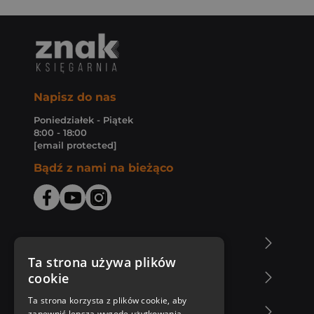
Napisz do nas
Poniedziałek - Piątek
8:00 - 18:00
[email protected]
Bądź z nami na bieżąco
O Księgarni Znak
Ta strona używa plików
cookie
Zakupy u nas
Ta strona korzysta z plików cookie, aby
Nasza oferta
zapewnić lepszą wygodę użytkowania.