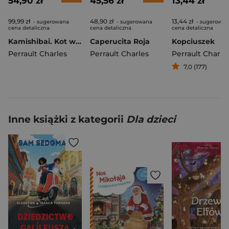
54,90 zł
45,56 zł
13,44 zł
99,99 zł
48,90 zł
13,44 zł
- sugerowana
- sugerowana
- sugerowan
cena detaliczna
cena detaliczna
cena detaliczna
Kamishibai. Kot w butach
Caperucita Roja
Kopciuszek
Perrault Charles
Perrault Charles
Perrault Charle
7,0 (177)
Inne książki z kategorii
Dla dzieci