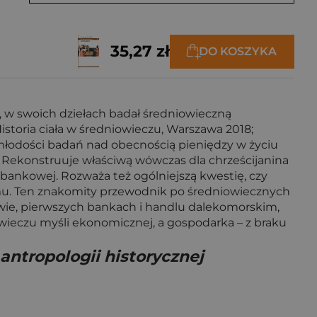
35,27 zł
DO KOSZYKA
e, w swoich dziełach badał średniowieczną
storia ciała w średniowieczu, Warszawa 2018;
młodości badań nad obecnością pieniędzy w życiu
Rekonstruuje właściwą wówczas dla chrześcijanina
 bankowej. Rozważa też ogólniejszą kwestię, czy
izmu. Ten znakomity przewodnik po średniowiecznych
chwie, pierwszych bankach i handlu dalekomorskim,
owieczu myśli ekonomicznej, a gospodarka – z braku
 antropologii historycznej