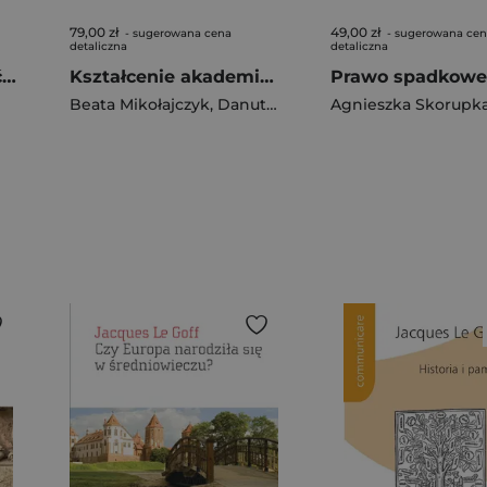
79,00 zł
49,00 zł
- sugerowana cena
- sugerowana ce
detaliczna
detaliczna
EKG łatwo zrozumieć. Pocket Reference
Kształcenie akademickie Kompetencje nauczyciela w świetle współczesnych wyzwań szkoły wyższej
Beata Mikołajczyk
,
Danuta Konieczka-Śliwińska
Agnieszka Skorupk