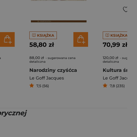
KSIĄŻKA
KSIĄŻKA
58,80 zł
70,99 zł
88,00 zł
120,00 zł
a
- sugerowana cena
- sugerow
detaliczna
detaliczna
Narodziny czyśćca
Le Goff Jacques
Le Goff Jacque
7,5 (56)
7,8 (235)
orycznej