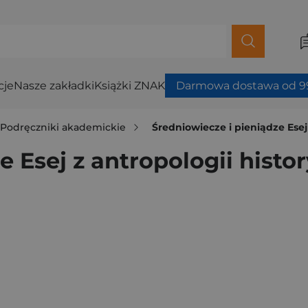
cje
Nasze zakładki
Książki ZNAK
Darmowa dostawa od 99
Podręczniki akademickie
Średniowiecze i pieniądze Esej
e Esej z antropologii histo