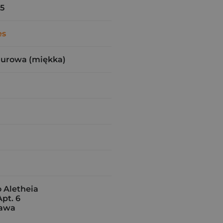
5
es
zurowa (miękka)
Aletheia
Apt. 6
zawa