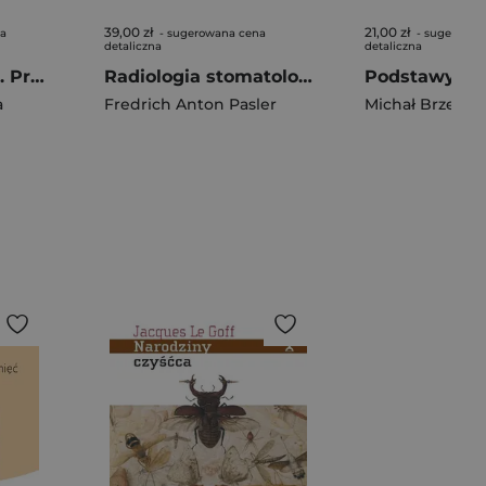
39,00 zł
21,00 zł
na
- sugerowana cena
- sugerowan
detaliczna
detaliczna
Prawo spadkowe. Przed egzaminem
Radiologia stomatologiczna
a
Fredrich Anton Pasler
Michał Brzezińs