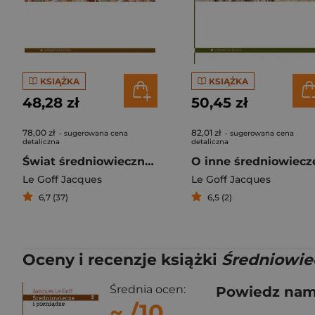
KSIĄŻKA
KSIĄŻKA
48,28 zł
50,45 zł
78,00 zł
82,01 zł
- sugerowana cena
- sugerowana cena
detaliczna
detaliczna
Świat średniowiecznej wyobraźni
O inne średniowiecz
Le Goff Jacques
Le Goff Jacques
6,7 (37)
6,5 (2)
Oceny i recenzje książki
Średniowiec
Średnia ocen:
Powiedz nam,
~
/10