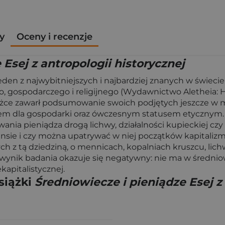
y
Oceny i recenzje
Esej z antropologii historycznej
eden z najwybitniejszych i najbardziej znanych w świeci
, gospodarczego i religijnego (Wydawnictwo Aletheia: Hi
siążce zawarł podsumowanie swoich podjętych jeszcze w 
em dla gospodarki oraz ówczesnym statusem etycznym. 
nia pieniądza drogą lichwy, działalności kupieckiej czy
 sensie i czy można upatrywać w niej początków kapital
ch z tą dziedziną, o mennicach, kopalniach kruszcu, li
li wynik badania okazuje się negatywny: nie ma w średni
apitalistycznej.
siążki
Średniowiecze i pieniądze Esej z