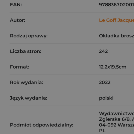
EAN:
978836702001
Autor:
Le Goff Jacqu
Rodzaj oprawy:
Okładka bros
Liczba stron:
242
Format:
12.2x19.5cm
Rok wydania:
2022
Język wydania:
polski
Wydawnictwo 
Zgierska 6/8, 
Podmiot odpowiedzialny:
04-092 Wars
PL