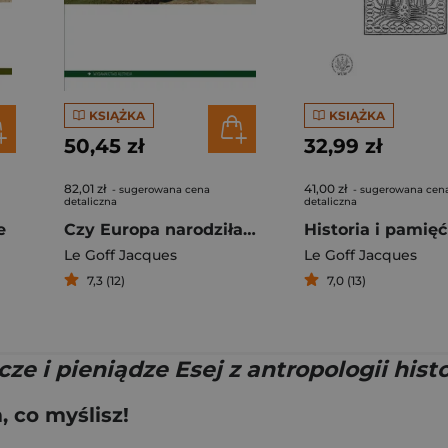
KSIĄŻKA
KSIĄŻKA
50,45 zł
32,99 zł
82,01 zł
41,00 zł
- sugerowana cena
- sugerowana cen
detaliczna
detaliczna
e
Czy Europa narodziła się w średniowieczu?
Historia i pamięć
Le Goff Jacques
Le Goff Jacques
7,3 (12)
7,0 (13)
ze i pieniądze Esej z antropologii hist
 co myślisz!