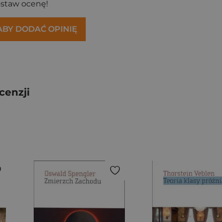
ostaw ocenę!
 ABY DODAĆ OPINIĘ
cenzji