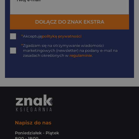
DOŁĄCZ DO ZNAK EKSTRA
*
Akceptuję
politykę prywatności
*
Zgadzam się na otrzymywanie wiadomości
marketingowych (newsletter) na podany
e-mail
na
zasadach określonych w
regulaminie
.
Napisz do nas
Poniedziałek - Piątek
8:00 - 18:00