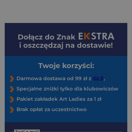
Dołącz do
Znak
i oszczędzaj na dostawie!
Twoje korzyści:
Darmowa dostawa od 99 zł z
Specjalne zniżki tylko dla klubowiczów
Pakiet zakładek Art Ladies za 1 zł
Brak opłat za uczestnictwo
Twój e-mail