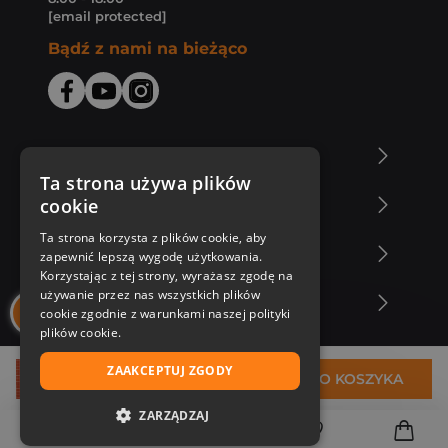
[email protected]
Bądź z nami na bieżąco
O Księgarni Znak
Ta strona używa plików
cookie
Zakupy u nas
Ta strona korzysta z plików cookie, aby
Nasza oferta
zapewnić lepszą wygodę użytkowania.
Korzystając z tej strony, wyrażasz zgodę na
używanie przez nas wszystkich plików
Nasi autorzy
cookie zgodnie z warunkami naszej polityki
plików cookie.
ZAAKCEPTUJ ZGODY
24,90 zł
DO KOSZYKA
ZARZĄDZAJ