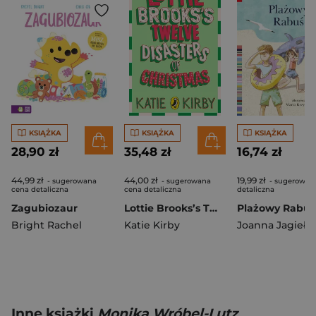
KSIĄŻKA
KSIĄŻKA
KSIĄŻKA
28,90 zł
35,48 zł
16,74 zł
44,99 zł
44,00 zł
19,99 zł
- sugerowana
- sugerowana
- sugerowan
cena detaliczna
cena detaliczna
detaliczna
Zagubiozaur
Lottie Brooks’s Twelve Disasters of Christmas
Bright Rachel
Katie Kirby
Joanna Jagiełło
Inne książki
Monika Wróbel-Lutz