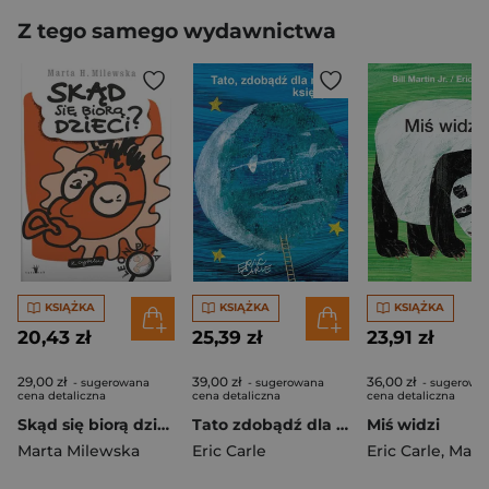
Z tego samego wydawnictwa
KSIĄŻKA
KSIĄŻKA
KSIĄŻKA
20,43 zł
25,39 zł
23,91 zł
29,00 zł
39,00 zł
36,00 zł
- sugerowana
- sugerowana
- sugerowa
cena detaliczna
cena detaliczna
cena detaliczna
Skąd się biorą dzieci?
Tato zdobądź dla mnie księżyc
Miś widzi
Marta Milewska
Eric Carle
Eric Carle
,
Martin Bil