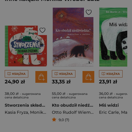
KSIĄŻKA
KSIĄŻKA
KSIĄŻKA
24,90 zł
33,35 zł
23,91 zł
38,00 zł
55,00 zł
36,00 zł
- sugerowana
- sugerowana
- sugerowa
cena detaliczna
cena detaliczna
cena detaliczna
Stworzenia składają życzenia
Kto obudził niedźwiedzia?
Miś widzi
Kasia Fryza
,
Monika Wróbel-Lutz
Otto Rudolf Wiemer
Eric Carle
,
Martin Bil
9,0 (7)