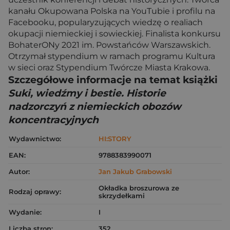
kanału Okupowana Polska na YouTubie i profilu na
Facebooku, popularyzujących wiedzę o realiach
okupacji niemieckiej i sowieckiej. Finalista konkursu
BohaterONy 2021 im. Powstańców Warszawskich.
Otrzymał stypendium w ramach programu Kultura
w sieci oraz Stypendium Twórcze Miasta Krakowa.
Szczegółowe informacje na temat książki
Suki, wiedźmy i bestie. Historie
nadzorczyń z niemieckich obozów
koncentracyjnych
Wydawnictwo:
HI:STORY
EAN:
9788383990071
Autor:
Jan Jakub Grabowski
Okładka broszurowa ze
Rodzaj oprawy:
skrzydełkami
Wydanie:
I
Liczba stron:
352