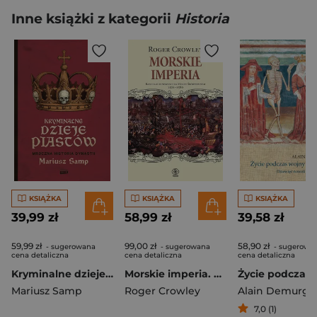
Inne książki z kategorii
Historia
KSIĄŻKA
KSIĄŻKA
KSIĄŻKA
39,99 zł
58,99 zł
39,58 zł
59,99 zł
99,00 zł
58,90 zł
- sugerowana
- sugerowana
- sugerowa
cena detaliczna
cena detaliczna
cena detaliczna
Kryminalne dzieje Piastów. Mroczna historia dynastii
Morskie imperia. Batalia o panowanie na Morzu Śródziemnym 1521-1580
Mariusz Samp
Roger Crowley
Alain Demurge
7,0 (1)