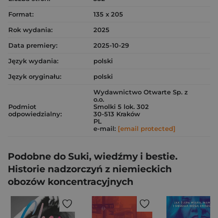
Format:
135 x 205
Rok wydania:
2025
Data premiery:
2025-10-29
Język wydania:
polski
Język oryginału:
polski
Wydawnictwo Otwarte Sp. z
o.o.
Podmiot
Smolki 5 lok. 302
odpowiedzialny:
30-513 Kraków
PL
e-mail:
[email protected]
Podobne do Suki, wiedźmy i bestie.
Historie nadzorczyń z niemieckich
obozów koncentracyjnych