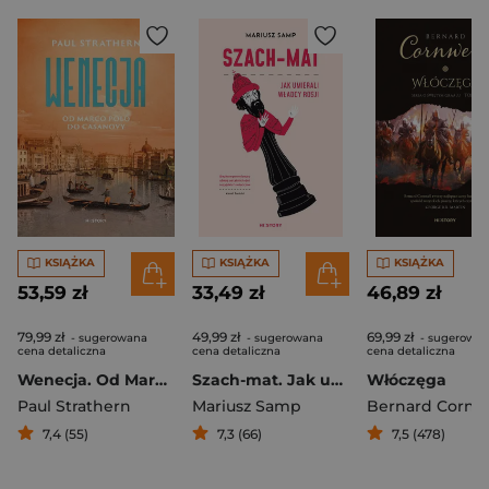
KSIĄŻKA
KSIĄŻKA
KSIĄŻKA
53,59 zł
33,49 zł
46,89 zł
79,99 zł
49,99 zł
69,99 zł
- sugerowana
- sugerowana
- sugerowa
cena detaliczna
cena detaliczna
cena detaliczna
Wenecja. Od Marco Polo do Casanovy
Szach-mat. Jak umierali władcy Rosji
Włóczęga
Paul Strathern
Mariusz Samp
Bernard Cornw
7,4 (55)
7,3 (66)
7,5 (478)