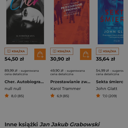
KSIĄŻKA
KSIĄŻKA
KSIĄŻKA
54,50 zł
30,90 zł
35,64 zł
89,99 zł
49,90 zł
54,99 zł
- sugerowana
- sugerowana
- sugerowa
cena detaliczna
cena detaliczna
cena detaliczna
Cher. Autobiografia (część 1)
Przestawianie zwrotnicy. Jak politycy bawią się koleją
null null
Karol Trammer
John Glatt
8,0 (85)
6,9 (85)
7,0 (209)
Inne książki
Jan Jakub Grabowski