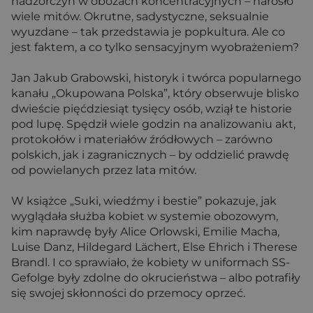
nadzorczyń w obozach koncentracyjnych – narosło
wiele mitów. Okrutne, sadystyczne, seksualnie
wyuzdane – tak przedstawia je popkultura. Ale co
jest faktem, a co tylko sensacyjnym wyobrażeniem?
Jan Jakub Grabowski, historyk i twórca popularnego
kanału „Okupowana Polska”, który obserwuje blisko
dwieście pięćdziesiąt tysięcy osób, wziął te historie
pod lupę. Spędził wiele godzin na analizowaniu akt,
protokołów i materiałów źródłowych – zarówno
polskich, jak i zagranicznych – by oddzielić prawdę
od powielanych przez lata mitów.
W książce „Suki, wiedźmy i bestie” pokazuje, jak
wyglądała służba kobiet w systemie obozowym,
kim naprawdę były Alice Orlowski, Emilie Macha,
Luise Danz, Hildegard Lächert, Else Ehrich i Therese
Brandl. I co sprawiało, że kobiety w uniformach SS-
Gefolge były zdolne do okrucieństwa – albo potrafiły
się swojej skłonności do przemocy oprzeć.