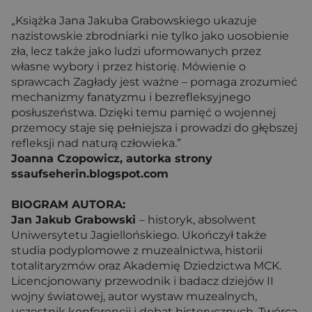
„Książka Jana Jakuba Grabowskiego ukazuje
nazistowskie zbrodniarki nie tylko jako uosobienie
zła, lecz także jako ludzi uformowanych przez
własne wybory i przez historię. Mówienie o
sprawcach Zagłady jest ważne – pomaga zrozumieć
mechanizmy fanatyzmu i bezrefleksyjnego
posłuszeństwa. Dzięki temu pamięć o wojennej
przemocy staje się pełniejsza i prowadzi do głębszej
refleksji nad naturą człowieka.”
Joanna Czopowicz, autorka strony
ssaufseherin.blogspot.com
BIOGRAM AUTORA:
Jan Jakub Grabowski
– historyk, absolwent
Uniwersytetu Jagiellońskiego. Ukończył także
studia podyplomowe z muzealnictwa, historii
totalitaryzmów oraz Akademię Dziedzictwa MCK.
Licencjonowany przewodnik i badacz dziejów II
wojny światowej, autor wystaw muzealnych,
uczestnik konferencji i debat historycznych. Twórca