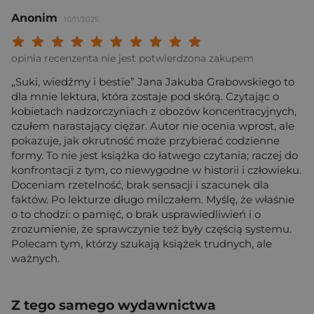
Anonim
10/11/2025
Twoja ocena: Beznadziejna 1/10"
Twoja ocena: Bardzo słaba 2/10"
Twoja ocena: Słaba 3/10"
Twoja ocena: Może być 4/10"
Twoja ocena: Przeciętna 5/10"
Twoja ocena: Dobra 6/10"
Twoja ocena: Bardzo dobra 7/10"
Twoja ocena: Rewelacyjna 8/10
Twoja ocena: Wybitna 9/10
Twoja ocena: Arcydzieło
opinia recenzenta nie jest potwierdzona zakupem
„Suki, wiedźmy i bestie” Jana Jakuba Grabowskiego to
dla mnie lektura, która zostaje pod skórą. Czytając o
kobietach nadzorczyniach z obozów koncentracyjnych,
czułem narastający ciężar. Autor nie ocenia wprost, ale
pokazuje, jak okrutność może przybierać codzienne
formy. To nie jest książka do łatwego czytania; raczej do
konfrontacji z tym, co niewygodne w historii i człowieku.
Doceniam rzetelność, brak sensacji i szacunek dla
faktów. Po lekturze długo milczałem. Myślę, że właśnie
o to chodzi: o pamięć, o brak usprawiedliwień i o
zrozumienie, że sprawczynie też były częścią systemu.
Polecam tym, którzy szukają książek trudnych, ale
ważnych.
Z tego samego wydawnictwa