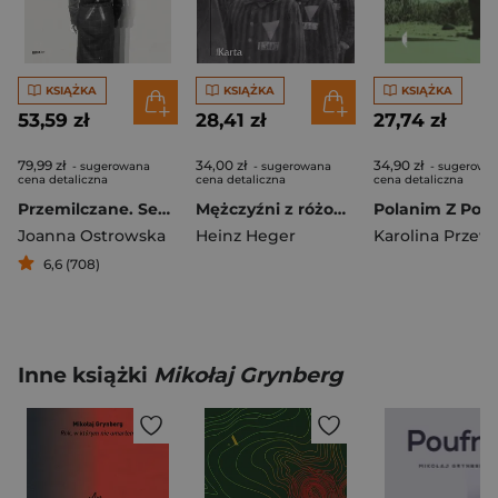
KSIĄŻKA
KSIĄŻKA
KSIĄŻKA
53,59 zł
28,41 zł
27,74 zł
79,99 zł
34,00 zł
34,90 zł
- sugerowana
- sugerowana
- sugerowa
cena detaliczna
cena detaliczna
cena detaliczna
Przemilczane. Seksualna praca przymusowa w czasie II wojny światowej. Wydanie rozszerzone
Mężczyźni z różowym trójkątem
Joanna Ostrowska
Heinz Heger
6,6 (708)
Inne książki
Mikołaj Grynberg