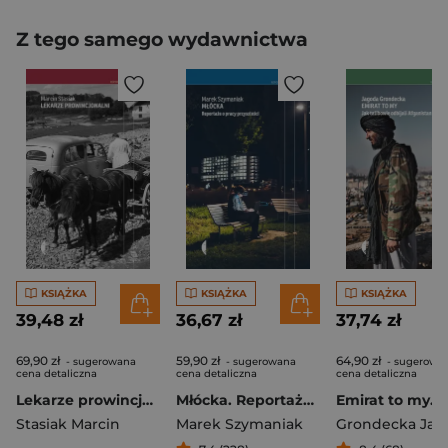
Z tego samego wydawnictwa
KSIĄŻKA
KSIĄŻKA
KSIĄŻKA
39,48 zł
36,67 zł
37,74 zł
69,90 zł
59,90 zł
64,90 zł
- sugerowana
- sugerowana
- sugerowa
cena detaliczna
cena detaliczna
cena detaliczna
Lekarze prowincjonalni
Młócka. Reportaże o pracy przyszłości
Stasiak Marcin
Marek Szymaniak
Grondecka Jag