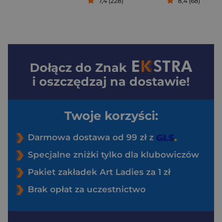
7,4 (228)
8,4 (68)
Dołącz do
Znak
i oszczędzaj na dostawie!
Twoje korzyści:
Darmowa dostawa od 99 zł z
Specjalne zniżki tylko dla klubowiczów
Pakiet zakładek Art Ladies za 1 zł
Brak opłat za uczestnictwo