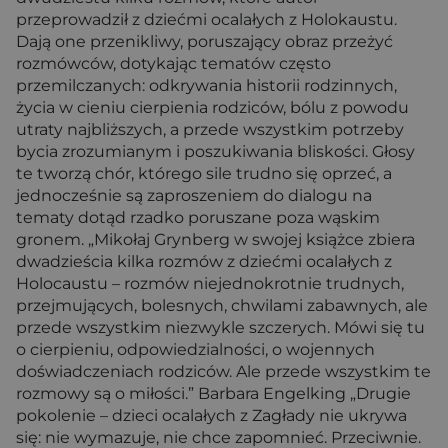
przeprowadził z dziećmi ocalałych z Holokaustu.
Dają one przenikliwy, poruszający obraz przeżyć
rozmówców, dotykając tematów często
przemilczanych: odkrywania historii rodzinnych,
życia w cieniu cierpienia rodziców, bólu z powodu
utraty najbliższych, a przede wszystkim potrzeby
bycia zrozumianym i poszukiwania bliskości. Głosy
te tworzą chór, którego sile trudno się oprzeć, a
jednocześnie są zaproszeniem do dialogu na
tematy dotąd rzadko poruszane poza wąskim
gronem. „Mikołaj Grynberg w swojej książce zbiera
dwadzieścia kilka rozmów z dziećmi ocalałych z
Holocaustu – rozmów niejednokrotnie trudnych,
przejmujących, bolesnych, chwilami zabawnych, ale
przede wszystkim niezwykle szczerych. Mówi się tu
o cierpieniu, odpowiedzialności, o wojennych
doświadczeniach rodziców. Ale przede wszystkim te
rozmowy są o miłości.” Barbara Engelking „Drugie
pokolenie – dzieci ocalałych z Zagłady nie ukrywa
się: nie wymazuje, nie chce zapomnieć. Przeciwnie.