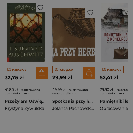
KSIĄŻKA
KSIĄŻKA
KSIĄŻKA
32,75 zł
29,99 zł
52,41 zł
41,80 zł
49,99 zł
79,90 zł
- sugerowana
- sugerowana
- sugerowa
cena detaliczna
cena detaliczna
cena detaliczna
Przeżyłam Oświęcim wer. angielska
Spotkania przy herbacie
Krystyna Żywulska
Jolanta Pachowska-Kurzewska