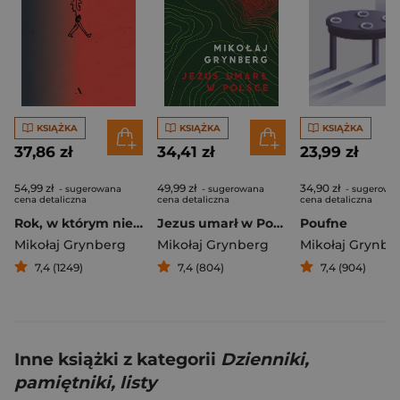
KSIĄŻKA
KSIĄŻKA
KSIĄŻKA
37,86 zł
34,41 zł
23,99 zł
54,99 zł
49,99 zł
34,90 zł
- sugerowana
- sugerowana
- sugerowa
cena detaliczna
cena detaliczna
cena detaliczna
Rok, w którym nie umarłem
Jezus umarł w Polsce
Poufne
Mikołaj Grynberg
Mikołaj Grynberg
Mikołaj Grynbe
7,4 (1249)
7,4 (804)
7,4 (904)
Inne książki z kategorii
Dzienniki,
pamiętniki, listy