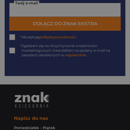
Twój e-mail
DOŁĄCZ DO ZNAK EKSTRA
*
Akceptuję
politykę prywatności
*
Zgadzam się na otrzymywanie wiadomości
marketingowych (newsletter) na podany
e-mail
na
zasadach określonych w
regulaminie
.
Napisz do nas
Poniedziałek - Piątek