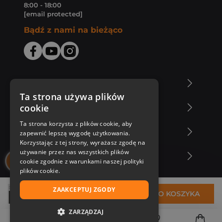
8:00 - 18:00
[email protected]
Bądź z nami na bieżąco
O Księgarni Znak
Ta strona używa plików
cookie
Zakupy u nas
Ta strona korzysta z plików cookie, aby
Nasza oferta
zapewnić lepszą wygodę użytkowania.
Korzystając z tej strony, wyrażasz zgodę na
używanie przez nas wszystkich plików
Nasi autorzy
cookie zgodnie z warunkami naszej polityki
plików cookie.
ZAAKCEPTUJ ZGODY
25,68 zł
DO KOSZYKA
ZARZĄDZAJ