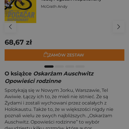
McGrath Andy
68,67 zł
ZAMÓW ZESTAW
O książce
Oskarżam Auschwitz
Opowieści rodzinne
Spotykają się w Nowym Jorku, Warszawie, Tel
Awiwie. Łączy ich to, że mieli nie istnieć. Że są
Żydami i zostali wychowani przez ocalałych z
Holokaustu. Także to, że w większości nigdy nie
poznali wielu ze swych najbliższych. „Oskarżam
Auschwitz. Opowieści rodzinne” to wybór
dwudziestu kilku rozmów, które autor