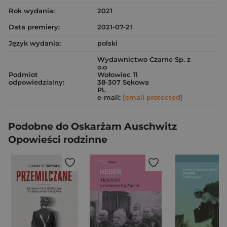
Rok wydania:
2021
Data premiery:
2021-07-21
Język wydania:
polski
Wydawnictwo Czarne Sp. z
o.o
Podmiot
Wołowiec 11
odpowiedzialny:
38-307 Sękowa
PL
e-mail:
[email protected]
Podobne do Oskarżam Auschwitz
Opowieści rodzinne