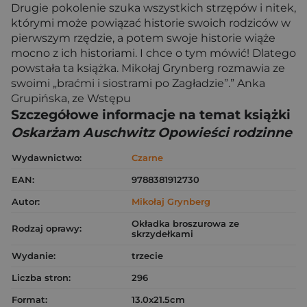
Drugie pokolenie szuka wszystkich strzępów i nitek,
którymi może powiązać historie swoich rodziców w
pierwszym rzędzie, a potem swoje historie wiąże
mocno z ich historiami. I chce o tym mówić! Dlatego
powstała ta książka. Mikołaj Grynberg rozmawia ze
swoimi „braćmi i siostrami po Zagładzie”.” Anka
Grupińska, ze Wstępu
Szczegółowe informacje na temat książki
Oskarżam Auschwitz Opowieści rodzinne
Wydawnictwo:
Czarne
EAN:
9788381912730
Autor:
Mikołaj Grynberg
Okładka broszurowa ze
Rodzaj oprawy:
skrzydełkami
Wydanie:
trzecie
Liczba stron:
296
Format:
13.0x21.5cm