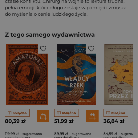
czasie konfliktu. Chirurg na wojnie to lektura trudna,
pełna emocji, która długo zostaje w pamięci i zmusza
do myślenia o cenie ludzkiego życia.
Z tego samego wydawnictwa
KSIĄŻKA
KSIĄŻKA
KSIĄŻKA
80,39 zł
51,99 zł
36,84 zł
119,99 zł
89,99 zł
54,99 zł
- sugerowana
- sugerowana
- sugerowa
cena detaliczna
cena detaliczna
cena detaliczna