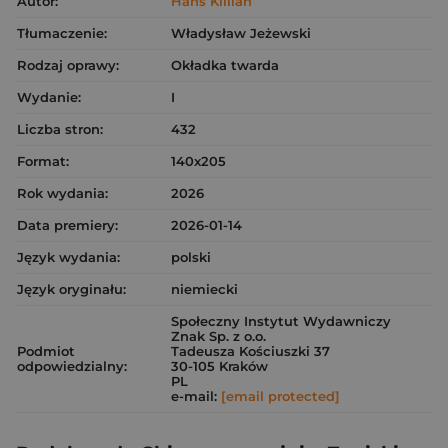
Autor:
Hans Killian
Tłumaczenie:
Władysław Jeżewski
Rodzaj oprawy:
Okładka twarda
Wydanie:
I
Liczba stron:
432
Format:
140x205
Rok wydania:
2026
Data premiery:
2026-01-14
Język wydania:
polski
Język oryginału:
niemiecki
Społeczny Instytut Wydawniczy
Znak Sp. z o.o.
Podmiot
Tadeusza Kościuszki 37
odpowiedzialny:
30-105 Kraków
PL
e-mail:
[email protected]