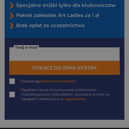
Specjalne zniżki tylko dla klubowiczów
Pakiet zakładek Art Ladies za 1 zł
Brak opłat za uczestnictwo
Twój e-mail
DOŁĄCZ DO ZNAK EKSTRA
*
Akceptuję
politykę prywatności
*
Zgadzam się na otrzymywanie wiadomości
marketingowych (newsletter) na podany
e-mail
na
zasadach określonych w
regulaminie
.