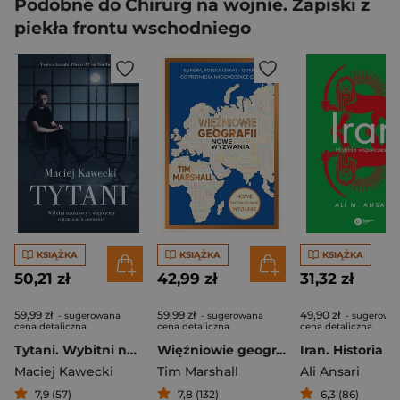
Podobne do Chirurg na wojnie. Zapiski z
piekła frontu wschodniego
KSIĄŻKA
KSIĄŻKA
KSIĄŻKA
50,21 zł
42,99 zł
31,32 zł
59,99 zł
59,99 zł
49,90 zł
- sugerowana
- sugerowana
- sugerowa
cena detaliczna
cena detaliczna
cena detaliczna
Tytani. Wybitni naukowcy i wizjonerzy o granicach poznania
Więźniowie geografii. Nowe wyzwania.
Maciej Kawecki
Tim Marshall
Ali Ansari
7,9 (57)
7,8 (132)
6,3 (86)