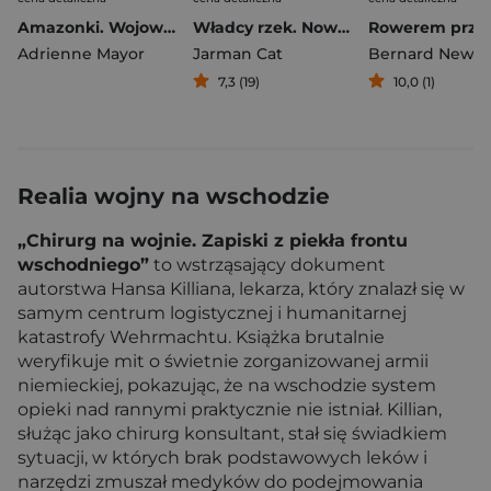
Amazonki. Wojowniczki starożytnego świata
Władcy rzek. Nowa historia wikingów
Adrienne Mayor
Jarman Cat
Bernard Newm
7,3 (19)
10,0 (1)
Realia wojny na wschodzie
„Chirurg na wojnie. Zapiski z piekła frontu
wschodniego”
to wstrząsający dokument
autorstwa Hansa Killiana, lekarza, który znalazł się w
samym centrum logistycznej i humanitarnej
katastrofy Wehrmachtu. Książka brutalnie
weryfikuje mit o świetnie zorganizowanej armii
niemieckiej, pokazując, że na wschodzie system
opieki nad rannymi praktycznie nie istniał. Killian,
służąc jako chirurg konsultant, stał się świadkiem
sytuacji, w których brak podstawowych leków i
narzędzi zmuszał medyków do podejmowania