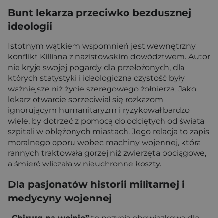
Bunt lekarza przeciwko bezdusznej
ideologii
Istotnym wątkiem wspomnień jest wewnętrzny
konflikt Killiana z nazistowskim dowództwem. Autor
nie kryje swojej pogardy dla przełożonych, dla
których statystyki i ideologiczna czystość były
ważniejsze niż życie szeregowego żołnierza. Jako
lekarz otwarcie sprzeciwiał się rozkazom
ignorującym humanitaryzm i ryzykował bardzo
wiele, by dotrzeć z pomocą do odciętych od świata
szpitali w oblężonych miastach. Jego relacja to zapis
moralnego oporu wobec machiny wojennej, która
rannych traktowała gorzej niż zwierzęta pociągowe,
a śmierć wliczała w nieuchronne koszty.
Dla pasjonatów historii militarnej i
medycyny wojennej
„Chirurg na wojnie”
to pozycja obowiązkowa dla