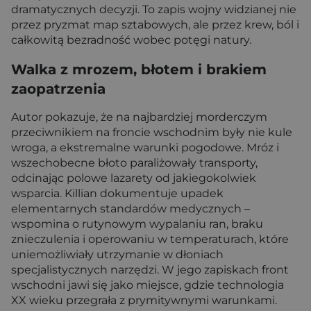
dramatycznych decyzji. To zapis wojny widzianej nie
przez pryzmat map sztabowych, ale przez krew, ból i
całkowitą bezradność wobec potęgi natury.
Walka z mrozem, błotem i brakiem
zaopatrzenia
Autor pokazuje, że na najbardziej morderczym
przeciwnikiem na froncie wschodnim były nie kule
wroga, a ekstremalne warunki pogodowe. Mróz i
wszechobecne błoto paraliżowały transporty,
odcinając polowe lazarety od jakiegokolwiek
wsparcia. Killian dokumentuje upadek
elementarnych standardów medycznych –
wspomina o rutynowym wypalaniu ran, braku
znieczulenia i operowaniu w temperaturach, które
uniemożliwiały utrzymanie w dłoniach
specjalistycznych narzędzi. W jego zapiskach front
wschodni jawi się jako miejsce, gdzie technologia
XX wieku przegrała z prymitywnymi warunkami.