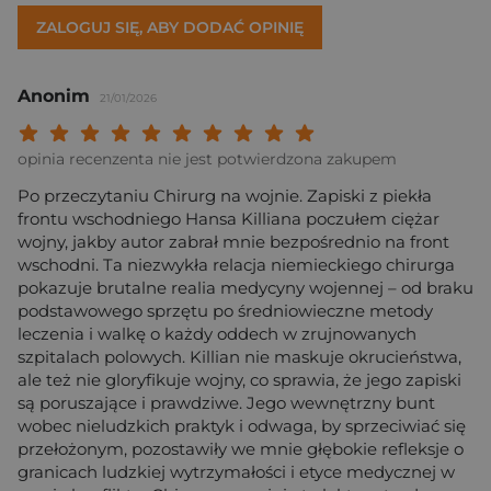
ZALOGUJ SIĘ, ABY DODAĆ OPINIĘ
Anonim
21/01/2026
Twoja ocena: Beznadziejna 1/10"
Twoja ocena: Bardzo słaba 2/10"
Twoja ocena: Słaba 3/10"
Twoja ocena: Może być 4/10"
Twoja ocena: Przeciętna 5/10"
Twoja ocena: Dobra 6/10"
Twoja ocena: Bardzo dobra 7/10"
Twoja ocena: Rewelacyjna 8/10
Twoja ocena: Wybitna 9/10
Twoja ocena: Arcydzieło
opinia recenzenta nie jest potwierdzona zakupem
Po przeczytaniu Chirurg na wojnie. Zapiski z piekła
frontu wschodniego Hansa Killiana poczułem ciężar
wojny, jakby autor zabrał mnie bezpośrednio na front
wschodni. Ta niezwykła relacja niemieckiego chirurga
pokazuje brutalne realia medycyny wojennej – od braku
podstawowego sprzętu po średniowieczne metody
leczenia i walkę o każdy oddech w zrujnowanych
szpitalach polowych. Killian nie maskuje okrucieństwa,
ale też nie gloryfikuje wojny, co sprawia, że jego zapiski
są poruszające i prawdziwe. Jego wewnętrzny bunt
wobec nieludzkich praktyk i odwaga, by sprzeciwiać się
przełożonym, pozostawiły we mnie głębokie refleksje o
granicach ludzkiej wytrzymałości i etyce medycznej w