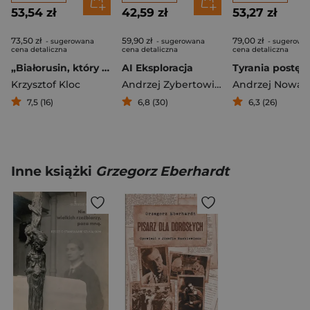
53,54 zł
42,59 zł
53,27 zł
73,50 zł
59,90 zł
79,00 zł
- sugerowana
- sugerowana
- sugerowa
cena detaliczna
cena detaliczna
cena detaliczna
„Białorusin, który udaje Litwina”. Czesław Miłosz i Polska 1918-1939
AI Eksploracja
Tyrania postęp
Krzysztof Kloc
Andrzej Zybertowicz
Andrzej Nowak
7,5 (16)
6,8 (30)
6,3 (26)
Inne książki
Grzegorz Eberhardt