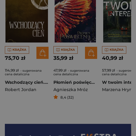
KSIĄŻKA
KSIĄŻKA
KSIĄŻKA
75,70 zł
35,99 zł
40,99 zł
114,99 zł
47,99 zł
57,99 zł
- sugerowana
- sugerowana
- sugerowan
cena detaliczna
cena detaliczna
cena detaliczna
Wschodzący cień. Koło czasu. Tom 4
Płomień poświęcenia
W twoim intere
Robert Jordan
Agnieszka Mróz
Marzena Hrynis
8,4 (32)