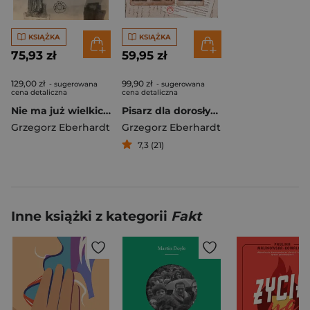
KSIĄŻKA
KSIĄŻKA
75,93 zł
59,95 zł
129,00 zł
99,90 zł
- sugerowana
- sugerowana
cena detaliczna
cena detaliczna
Nie ma już wielkich rzeźbiarzy, poza mną. Rzecz o Stanisławie Szukalskim
Pisarz dla dorosłych Opowieść o Józefie Mackiewiczu
Grzegorz Eberhardt
Grzegorz Eberhardt
7,3 (21)
Inne książki z kategorii
Fakt