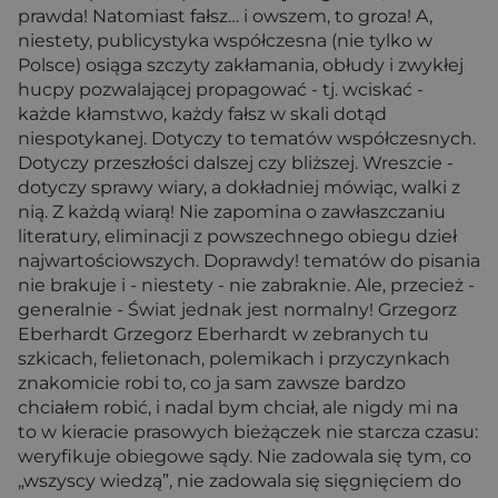
prawda! Natomiast fałsz… i owszem, to groza! A,
niestety, publicystyka współczesna (nie tylko w
Polsce) osiąga szczyty zakłamania, obłudy i zwykłej
hucpy pozwalającej propagować - tj. wciskać -
każde kłamstwo, każdy fałsz w skali dotąd
niespotykanej. Dotyczy to tematów współczesnych.
Dotyczy przeszłości dalszej czy bliższej. Wreszcie -
dotyczy sprawy wiary, a dokładniej mówiąc, walki z
nią. Z każdą wiarą! Nie zapomina o zawłaszczaniu
literatury, eliminacji z powszechnego obiegu dzieł
najwartościowszych. Doprawdy! tematów do pisania
nie brakuje i - niestety - nie zabraknie. Ale, przecież -
generalnie - Świat jednak jest normalny! Grzegorz
Eberhardt Grzegorz Eberhardt w zebranych tu
szkicach, felietonach, polemikach i przyczynkach
znakomicie robi to, co ja sam zawsze bardzo
chciałem robić, i nadal bym chciał, ale nigdy mi na
to w kieracie prasowych bieżączek nie starcza czasu:
weryfikuje obiegowe sądy. Nie zadowala się tym, co
„wszyscy wiedzą”, nie zadowala się sięgnięciem do