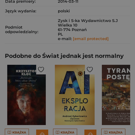
Data premiery:
2014-03-11
Język wydania:
polski
Zysk i S-ka Wydawnictwo S.J
Wielka 10
Podmiot
61-774 Poznań
odpowiedzialny:
PL
e-mail:
[email protected]
Podobne do Świat jednak jest normalny
KSIĄŻKA
KSIĄŻKA
KSIĄŻKA