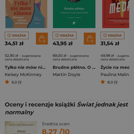
KSIĄŻKA
KSIĄŻKA
KSIĄŻKA
34,51 zł
43,95 zł
31,54 zł
52,90 zł
69,00 zł
49,99 zł
- sugerowana
- sugerowana
- sugerowa
cena detaliczna
cena detaliczna
cena detaliczna
Tylko nie mów nikomu. Dlaczego lubimy plotkować
Brudne płótno. O Kłopotach w mojej rodzinnej okolicy
Kelsey McKinney
Martin Doyle
6,0 (1)
8,0 (1)
Oceny i recenzje książki
Świat jednak jest
normalny
Średnia ocen:
8.27
/10