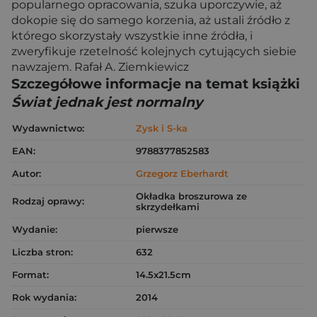
popularnego opracowania, szuka uporczywie, aż
dokopie się do samego korzenia, aż ustali źródło z
którego skorzystały wszystkie inne źródła, i
zweryfikuje rzetelność kolejnych cytujących siebie
nawzajem. Rafał A. Ziemkiewicz
Szczegółowe informacje na temat książki
Świat jednak jest normalny
Wydawnictwo:
Zysk i S-ka
EAN:
9788377852583
Autor:
Grzegorz Eberhardt
Okładka broszurowa ze
Rodzaj oprawy:
skrzydełkami
Wydanie:
pierwsze
Liczba stron:
632
Format:
14.5x21.5cm
Rok wydania:
2014