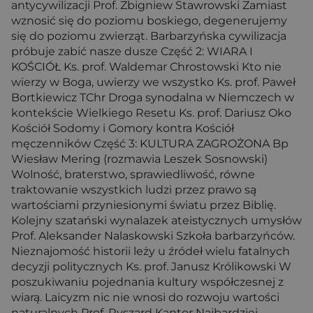
antycywilizacji Prof. Zbigniew Stawrowski Zamiast
wznosić się do poziomu boskiego, degenerujemy
się do poziomu zwierząt. Barbarzyńska cywilizacja
próbuje zabić nasze dusze Część 2: WIARA I
KOŚCIÓŁ Ks. prof. Waldemar Chrostowski Kto nie
wierzy w Boga, uwierzy we wszystko Ks. prof. Paweł
Bortkiewicz TChr Droga synodalna w Niemczech w
kontekście Wielkiego Resetu Ks. prof. Dariusz Oko
Kościół Sodomy i Gomory kontra Kościół
męczenników Część 3: KULTURA ZAGROŻONA Bp
Wiesław Mering (rozmawia Leszek Sosnowski)
Wolność, braterstwo, sprawiedliwość, równe
traktowanie wszystkich ludzi przez prawo są
wartościami przyniesionymi światu przez Biblię.
Kolejny szatański wynalazek ateistycznych umysłów
Prof. Aleksander Nalaskowski Szkoła barbarzyńców.
Nieznajomość historii leży u źródeł wielu fatalnych
decyzji politycznych Ks. prof. Janusz Królikowski W
poszukiwaniu pojednania kultury współczesnej z
wiarą. Laicyzm nic nie wnosi do rozwoju wartości
naturalnych Prof. Ryszard Kantor Najbardziej