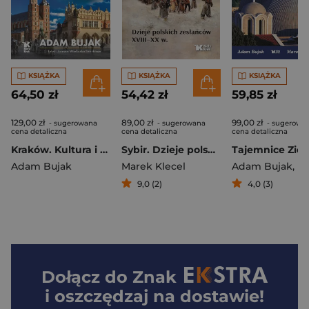
KSIĄŻKA
KSIĄŻKA
KSIĄŻKA
64,50 zł
54,42 zł
59,85 zł
129,00 zł
89,00 zł
99,00 zł
- sugerowana
- sugerowana
- sugerowa
cena detaliczna
cena detaliczna
cena detaliczna
Kraków. Kultura i naród
Sybir. Dzieje polskich zesłańców XVIII – XX w.
Adam Bujak
Marek Klecel
Adam Bujak
,
Marek S
9,0 (2)
4,0 (3)
Dołącz do
Znak
i oszczędzaj na dostawie!