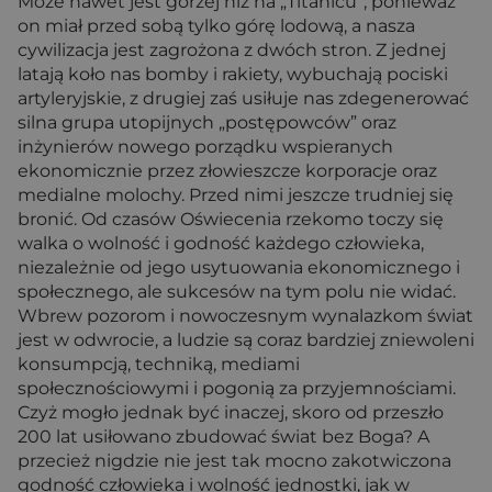
Może nawet jest gorzej niż na „Titanicu”, ponieważ
on miał przed sobą tylko górę lodową, a nasza
cywilizacja jest zagrożona z dwóch stron. Z jednej
latają koło nas bomby i rakiety, wybuchają pociski
artyleryjskie, z drugiej zaś usiłuje nas zdegenerować
silna grupa utopijnych „postępowców” oraz
inżynierów nowego porządku wspieranych
ekonomicznie przez złowieszcze korporacje oraz
medialne molochy. Przed nimi jeszcze trudniej się
bronić. Od czasów Oświecenia rzekomo toczy się
walka o wolność i godność każdego człowieka,
niezależnie od jego usytuowania ekonomicznego i
społecznego, ale sukcesów na tym polu nie widać.
Wbrew pozorom i nowoczesnym wynalazkom świat
jest w odwrocie, a ludzie są coraz bardziej zniewoleni
konsumpcją, techniką, mediami
społecznościowymi i pogonią za przyjemnościami.
Czyż mogło jednak być inaczej, skoro od przeszło
200 lat usiłowano zbudować świat bez Boga? A
przecież nigdzie nie jest tak mocno zakotwiczona
godność człowieka i wolność jednostki, jak w