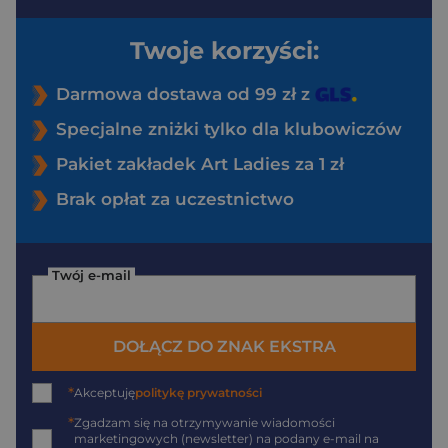
Twoje korzyści:
Darmowa dostawa od 99 zł z
Specjalne zniżki tylko dla klubowiczów
Pakiet zakładek Art Ladies za 1 zł
Brak opłat za uczestnictwo
Twój e-mail
DOŁĄCZ DO ZNAK EKSTRA
*
Akceptuję
politykę prywatności
*
Zgadzam się na otrzymywanie wiadomości
marketingowych (newsletter) na podany
e-mail
na