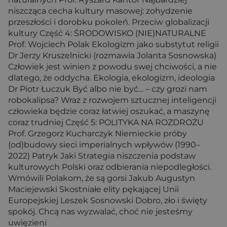
niszcząca cecha kultury masowej: zohydzenie
przeszłości i dorobku pokoleń. Przeciw globalizacji
kultury Część 4: ŚRODOWISKO (NIE)NATURALNE
Prof. Wojciech Polak Ekologizm jako substytut religii
Dr Jerzy Kruszelnicki (rozmawia Jolanta Sosnowska)
Człowiek jest winien z powodu swej chciwości, a nie
dlatego, że oddycha. Ekologia, ekologizm, ideologia
Dr Piotr Łuczuk Być albo nie być… – czy grozi nam
robokalipsa? Wraz z rozwojem sztucznej inteligencji
człowieka będzie coraz łatwiej oszukać, a maszynę
coraz trudniej Część 5: POLITYKA NA ROZDROŻU
Prof. Grzegorz Kucharczyk Niemieckie próby
(od)budowy sieci imperialnych wpływów (1990–
2022) Patryk Jaki Strategia niszczenia podstaw
kulturowych Polski oraz odbierania niepodległości.
Wmówili Polakom, że są gorsi Jakub Augustyn
Maciejewski Skostniałe elity pękającej Unii
Europejskiej Leszek Sosnowski Dobro, zło i święty
spokój. Chcą nas wyzwalać, choć nie jesteśmy
uwięzieni