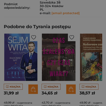
Szwedzka 38
Podmiot
30-324 Kraków
odpowiedzialny:
PL
e-mail:
[email protected]
Podobne do Tyrania postępu
KSIĄŻKA
KSIĄŻKA
KSIĄŻKA
31,99 zł
34,65 zł
38,57 zł
49,99 zł
43,70 zł
49,90 zł
- sugerowana
- sugerowana
- sugerowa
cena detaliczna
cena detaliczna
cena detaliczna