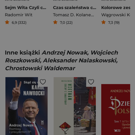
Sejm Wita Czyli czego nie mówią wam politycy?
Czas szaleństwa czy czas wiary?
Radomir Wit
Tomasz D. Kolanek
,
Paweł Lisicki
Wągrowski Kon
6,9 (332)
7,0 (22)
7,3 (19)
Inne książki
Andrzej Nowak, Wojciech
Roszkowski, Aleksander Nalaskowski,
Chrostowski Waldemar