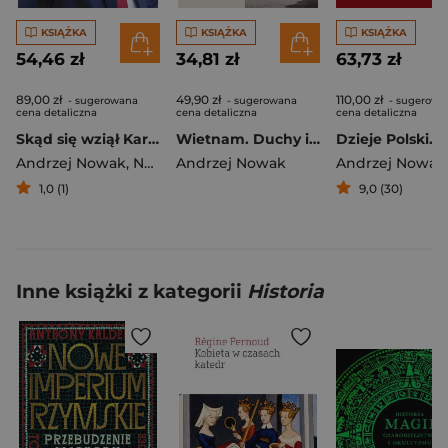
KSIĄŻKA
KSIĄŻKA
KSIĄŻKA
54,46 zł
34,81 zł
63,73 zł
89,00 zł
49,90 zł
110,00 zł
- sugerowana
- sugerowana
- sugerowa
cena detaliczna
cena detaliczna
cena detaliczna
Skąd się wziął Karol Nawrocki. Andrzej Nowak rozmawia z prezydentem RP
Wietnam. Duchy i smartfony. Oblicza świata
Andrzej Nowak
,
Nawrocki Karol
Andrzej Nowak
Andrzej Nowak
1,0 (1)
9,0 (30)
Inne książki z kategorii
Historia