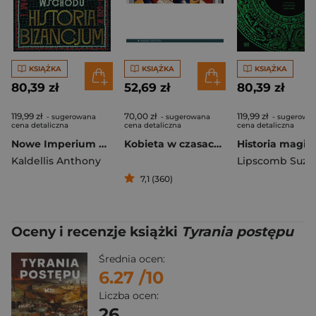
KSIĄŻKA
KSIĄŻKA
KSIĄŻKA
80,39 zł
52,69 zł
80,39 zł
119,99 zł
70,00 zł
119,99 zł
- sugerowana
- sugerowana
- sugerowa
cena detaliczna
cena detaliczna
cena detaliczna
Nowe Imperium Rzymskie. Przebudzenie Wschodu. Historia Bizancjum. Tom I
Kobieta w czasach katedr
Kaldellis Anthony
7,1 (360)
Oceny i recenzje książki
Tyrania postępu
Średnia ocen:
6.27
/10
Liczba ocen:
26