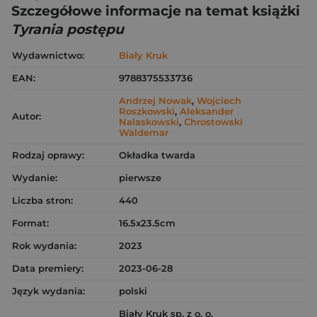
Szczegółowe informacje na temat książki
Tyrania postępu
Wydawnictwo:
Biały Kruk
EAN:
9788375533736
Andrzej Nowak
,
Wojciech
Roszkowski
,
Aleksander
Autor:
Nalaskowski
,
Chrostowski
Waldemar
Rodzaj oprawy:
Okładka twarda
Wydanie:
pierwsze
Liczba stron:
440
Format:
16.5x23.5cm
Rok wydania:
2023
Data premiery:
2023-06-28
Język wydania:
polski
Biały Kruk sp. z o. o.