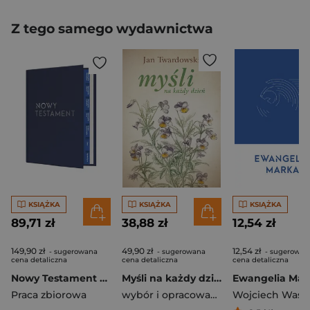
Z tego samego wydawnictwa
KSIĄŻKA
KSIĄŻKA
KSIĄŻKA
89,71 zł
38,88 zł
12,54 zł
149,90 zł
49,90 zł
12,54 zł
- sugerowana
- sugerowana
- sugerowan
cena detaliczna
cena detaliczna
cena detaliczna
Nowy Testament z paginatorami (160 x 220) tłoczenie srebrne
Myśli na każdy dzień
Ewangelia Mar
Praca zbiorowa
wybór i opracowanie Aleksandra Iwanowska
Wojciech Wasi