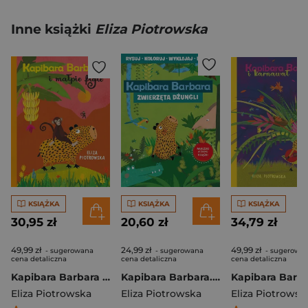
Inne książki
Eliza Piotrowska
KSIĄŻKA
KSIĄŻKA
KSIĄŻKA
30,95 zł
20,60 zł
34,79 zł
49,99 zł
24,99 zł
49,99 zł
- sugerowana
- sugerowana
- sugerowa
cena detaliczna
cena detaliczna
cena detaliczna
Kapibara Barbara i małpie figle
Kapibara Barbara. Zwierzęta dżungli
Eliza Piotrowska
Eliza Piotrowska
Eliza Piotrowsk