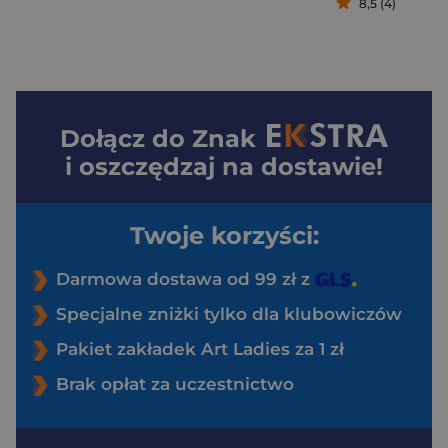
8,5 (4)
Dołącz do
Znak
i oszczędzaj na dostawie!
Twoje korzyści:
Darmowa dostawa od 99 zł z
Specjalne zniżki tylko dla klubowiczów
Pakiet zakładek Art Ladies za 1 zł
Brak opłat za uczestnictwo