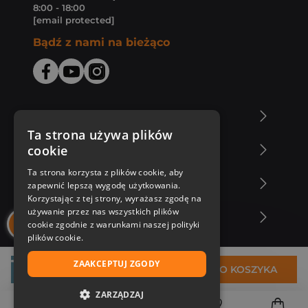
8:00 - 18:00
[email protected]
Bądź z nami na bieżąco
O Księgarni Znak
Ta strona używa plików
cookie
Zakupy u nas
Ta strona korzysta z plików cookie, aby
Nasza oferta
zapewnić lepszą wygodę użytkowania.
Korzystając z tej strony, wyrażasz zgodę na
używanie przez nas wszystkich plików
Nasi autorzy
cookie zgodnie z warunkami naszej polityki
plików cookie.
ZAAKCEPTUJ ZGODY
25,71 zł
DO KOSZYKA
ZARZĄDZAJ