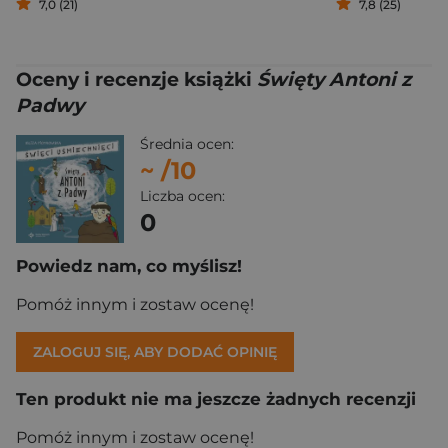
7,0 (21)
7,8 (25)
Oceny i recenzje książki
Święty Antoni z
Padwy
Średnia ocen:
~
/10
Liczba ocen:
0
Powiedz nam, co myślisz!
Pomóż innym i zostaw ocenę!
ZALOGUJ SIĘ, ABY DODAĆ OPINIĘ
Ten produkt nie ma jeszcze żadnych recenzji
Pomóż innym i zostaw ocenę!