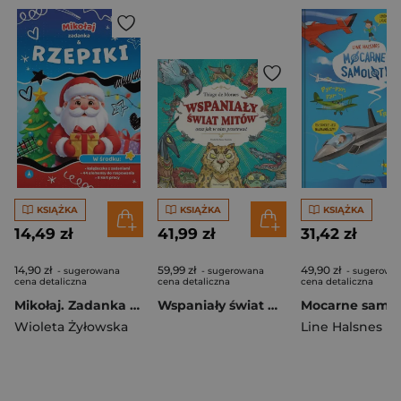
KSIĄŻKA
KSIĄŻKA
KSIĄŻKA
14,49 zł
41,99 zł
31,42 zł
14,90 zł
59,99 zł
49,90 zł
- sugerowana
- sugerowana
- sugerowa
cena detaliczna
cena detaliczna
cena detaliczna
Mikołaj. Zadanka & rzepiki
Wspaniały świat mitów oraz jak w nim przetrwać
Wioleta Żyłowska
Line Halsnes