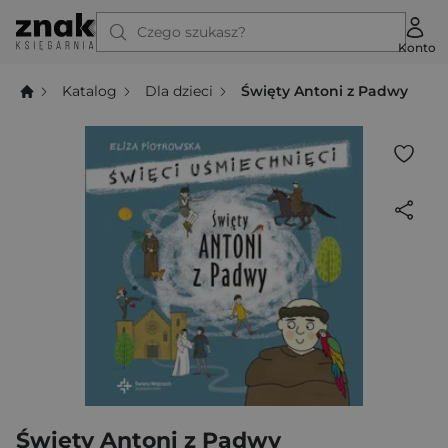
Czego szukasz?
Konto
Katalog
Dla dzieci
Święty Antoni z Padwy
Święty Antoni z Padwy