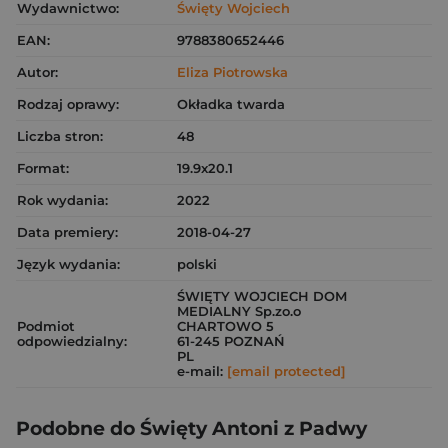
Wydawnictwo:
Święty Wojciech
EAN:
9788380652446
Autor:
Eliza Piotrowska
Rodzaj oprawy:
Okładka twarda
Liczba stron:
48
Format:
19.9x20.1
Rok wydania:
2022
Data premiery:
2018-04-27
Język wydania:
polski
ŚWIĘTY WOJCIECH DOM
MEDIALNY Sp.zo.o
Podmiot
CHARTOWO 5
odpowiedzialny:
61-245 POZNAŃ
PL
e-mail:
[email protected]
Podobne do Święty Antoni z Padwy