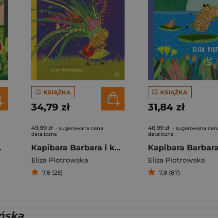
KSIĄŻKA
KSIĄŻKA
34,79 zł
31,84 zł
49,99 zł
46,99 zł
- sugerowana cena
- sugerowana cen
detaliczna
detaliczna
a dżungli
Kapibara Barbara i karnawał
Kapibara Barbar
Eliza Piotrowska
Eliza Piotrowska
7,8 (25)
7,8 (87)
ńska