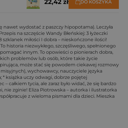
22,42 zł
DO KOSZYKA
się nawet wydostać z paszczy hipopotama). Leczyła
rzepis na szczęście Wandy Błeńskiej: 3 łyżeczki
 szklanek miłości I dobra – nieskończone ilości!
To historia niezwykłego, szczęśliwego, spełnionego
aby pomagać innym. To opowieści o pionierach dobra,
akich problemów lub osób, które takie życie
t inspirująca, może stać się powodem ciekawej rozmowy
 misyjnych), wychowawcy, nauczyciele języka
; * książka uczy odwagi, dobrze pojętej
– całkiem tycia, ale zaraz było widać, że się bardzo
, nie zginie! Eliza Piotrowska – autorka i ilustratorka
, współpracuje z wieloma pismami dla dzieci. Mieszka