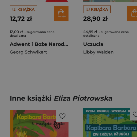
KSIĄŻKA
KSIĄŻKA
12,72 zł
28,90 zł
12,00 zł
44,99 zł
- sugerowana cena
- sugerowana cena
detaliczna
detaliczna
Adwent i Boże Narodzenie
Uczucia
Georg Schwikart
Libby Walden
Inne książki
Eliza Piotrowska