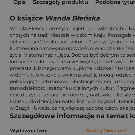
Opis
Szczegóły produktu
Podobne tytuł
O książce
Wanda Błeńska
Wanda Błeńska przeżyła niejedną chwilę strachu. Ni
chorych na trąd. Mieszała w dzikim kraju. Pomagała
delikatności 2 słoiki pracowitości 3 szczypty skromn
Ilustrowana rymowana opowieść o Wandzie Błeńskiej, 
życia. Historia inspirująca. Dobrze być dobrym to ser
ludziach spełnionych i szczęśliwych, prawdziwych Bo
przerasta. Dlaczego warto kupić tę książkę? * to ide
w domu lub w szkole; wykorzystać ją mogą rodzice,
polskiego; * nietuzinkowe ilustracje znanej i uznanej
samodzielności, szacunku dla innych kultur. Fragment
rwie do życia. Lekarz nie mógł się nadziwić: – Ile siły
książek dla dzieci, laureatka licznych nagród literac
w Brazylii. Uważa, że największą ozdobą człowieka je
Szczegółowe informacje na temat k
Wydawnictwo:
Święty Wojciech