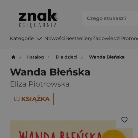
Kategorie
Nowości
Bestsellery
Zapowiedzi
Promo
Katalog
Dla dzieci
Wanda Błeńska
Wanda Błeńska
Eliza Piotrowska
KSIĄŻKA