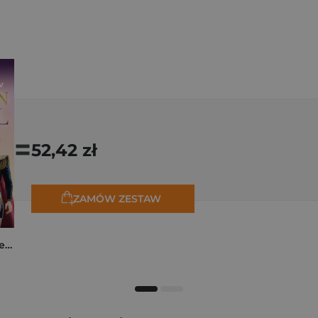
=
52,42 zł
ZAMÓW ZESTAW
K-popowe łowczynie demonów. Mój golden journal. Oficjalny dziennik