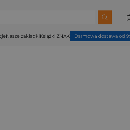
cje
Nasze zakładki
Książki ZNAK
Darmowa dostawa od 99