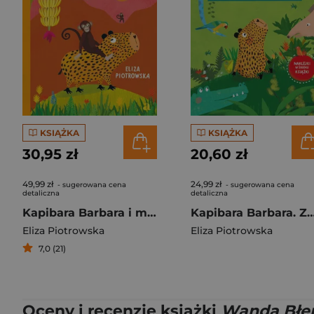
KSIĄŻKA
KSIĄŻKA
30,95 zł
20,60 zł
49,99 zł
24,99 zł
- sugerowana cena
- sugerowana cena
detaliczna
detaliczna
Kapibara Barbara i małpie figle
Kapibara Barbara. Zwierzęt
Eliza Piotrowska
Eliza Piotrowska
7,0 (21)
Oceny i recenzje książki
Wanda Błe