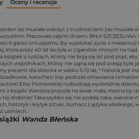
y
Oceny i recenzje
ejeden raz musiała walczyć z trudnościami (raz musiała 
 wszystkim. Pracowała całymi dniami. BYŁA SZCZĘŚLIWA. P
ości 6 garści entuzjazmu (by wypłukać życie z marazmu) 8
która przez 40 lat leczyła w Ugandzie chorych na trąd. 
ia książek o ludziach, którzy nie boją się iść pod prąd, 
żych wspólnikach, którzy nie ugną się pod presją byle j
alny prezent dla dziecka w wieku 5-13 lat; * historia jes
 dziadkowie, katecheci (np. podczas omawiania tematów
 autorki Elizy Piotrowskiej rozbudzają wyobraźnię dziecka
 z książki Wandzia przyszła na świat mała, można by rzec 
 w tej drobinie! Taka szybko się nie podda, taka, wierzcie mi
kich, historyk i krytyk sztuki, tłumacz z języka włoskiego
st uśmiech.
siążki
Wanda Błeńska