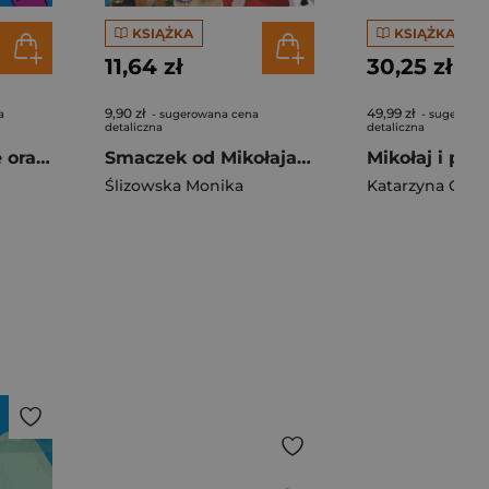
KSIĄŻKA
KSIĄŻKA
11,64 zł
30,25 zł
9,90 zł
49,99 zł
a
- sugerowana cena
- sugerowa
detaliczna
detaliczna
Nieznośne pupile oraz imprezy (Oby…). Tomek Łebski
Smaczek od Mikołaja i pudełko po bombkach
Mikołaj i przy
Ślizowska Monika
Katarzyna Cam