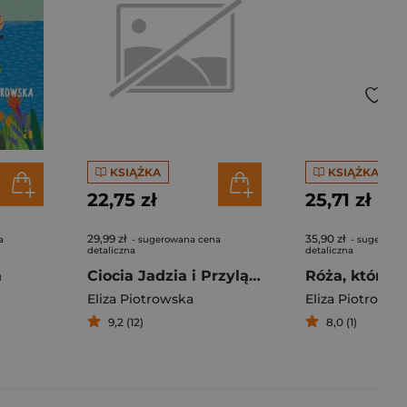
KSIĄŻKA
KSIĄŻKA
22,75 zł
25,71 zł
29,99 zł
35,90 zł
a
- sugerowana cena
- sugerowa
detaliczna
detaliczna
a
Ciocia Jadzia i Przylądek Dobrej Nadziei
Eliza Piotrowska
Eliza Piotrowsk
9,2 (12)
8,0 (1)