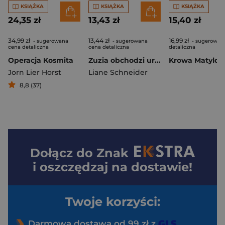
KSIĄŻKA
KSIĄŻKA
KSIĄŻKA
24,35 zł
13,43 zł
15,40 zł
34,99 zł
13,44 zł
16,99 zł
- sugerowana
- sugerowana
- sugerowan
cena detaliczna
cena detaliczna
detaliczna
Operacja Kosmita
Zuzia obchodzi urodziny. Mądra Mysz
Jorn Lier Horst
Liane Schneider
8,8 (37)
Dołącz do
Znak
i oszczędzaj na dostawie!
Twoje korzyści:
Darmowa dostawa od 99 zł z