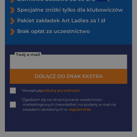
Specjalne zniżki tylko dla klubowiczów
Pakiet zakładek Art Ladies za 1 zł
Brak opłat za uczestnictwo
Twój e-mail
DOŁĄCZ DO ZNAK EKSTRA
*
Akceptuję
politykę prywatności
*
Zgadzam się na otrzymywanie wiadomości
marketingowych (newsletter) na podany
e-mail
na
zasadach określonych w
regulaminie
.