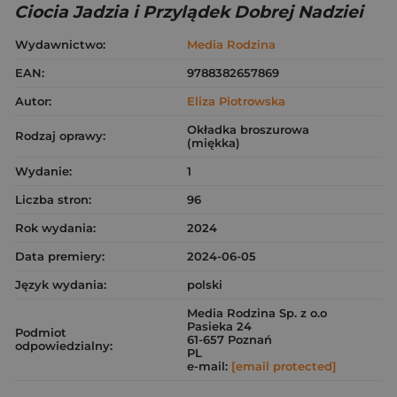
Ciocia Jadzia i Przylądek Dobrej Nadziei
Wydawnictwo:
Media Rodzina
EAN:
9788382657869
Autor:
Eliza Piotrowska
Okładka broszurowa
Rodzaj oprawy:
(miękka)
Wydanie:
1
Liczba stron:
96
Rok wydania:
2024
Data premiery:
2024-06-05
Język wydania:
polski
Media Rodzina Sp. z o.o
Pasieka 24
Podmiot
61-657 Poznań
odpowiedzialny:
PL
e-mail:
[email protected]