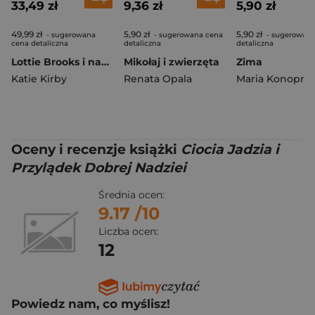
33,49 zł
9,36 zł
5,90 zł
49,99 zł
5,90 zł
5,90 zł
- sugerowana
- sugerowana cena
- sugerowana
cena detaliczna
detaliczna
detaliczna
Lottie Brooks i narciarska turbo kompromitacja
Mikołaj i zwierzęta
Zima
Katie Kirby
Renata Opala
Maria Konopni
Oceny i recenzje książki
Ciocia Jadzia i
Przylądek Dobrej Nadziei
Średnia ocen:
9.17
/10
Liczba ocen:
12
Powiedz nam, co myślisz!