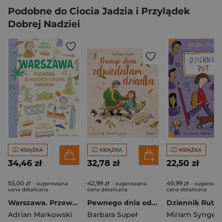
Podobne do Ciocia Jadzia i Przylądek
Dobrej Nadziei
KSIĄŻKA
KSIĄŻKA
KSIĄŻKA
34,46 zł
32,78 zł
22,50 zł
55,00 zł
42,99 zł
49,99 zł
- sugerowana
- sugerowana
- sugerowa
cena detaliczna
cena detaliczna
cena detaliczna
Warszawa. Przewodnik dla młodszych i starszych podróżników
Pewnego dnia odwiedziłam dziadka
Dziennik Rut
Adrian Markowski
Barbara Supeł
Miriam Synger