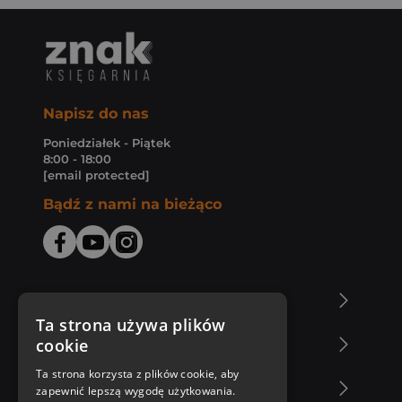
Napisz do nas
Poniedziałek - Piątek
8:00 - 18:00
[email protected]
Bądź z nami na bieżąco
O Księgarni Znak
Ta strona używa plików
cookie
Zakupy u nas
Ta strona korzysta z plików cookie, aby
Nasza oferta
zapewnić lepszą wygodę użytkowania.