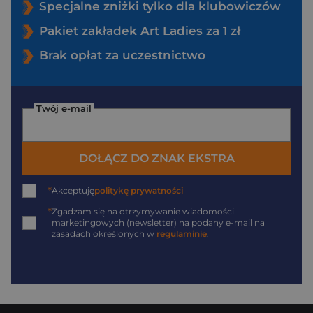
Specjalne zniżki tylko dla klubowiczów
Pakiet zakładek Art Ladies za 1 zł
Brak opłat za uczestnictwo
Twój e-mail
DOŁĄCZ DO ZNAK EKSTRA
*
Akceptuję
politykę prywatności
*
Zgadzam się na otrzymywanie wiadomości
marketingowych (newsletter) na podany
e-mail
na
zasadach określonych w
regulaminie
.