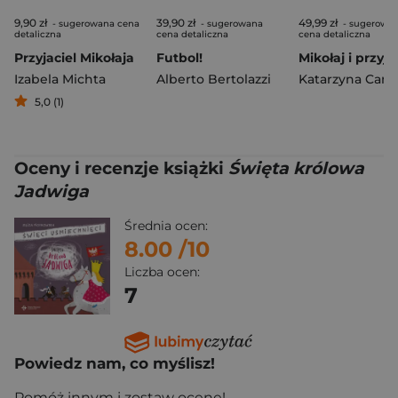
9,90 zł
39,90 zł
49,99 zł
- sugerowana cena
- sugerowana
- sugerowa
detaliczna
cena detaliczna
cena detaliczna
Przyjaciel Mikołaja
Futbol!
Mikołaj i przyja
Izabela Michta
Alberto Bertolazzi
5,0 (1)
Oceny i recenzje książki
Święta królowa
Jadwiga
Średnia ocen:
8.00
/10
Liczba ocen:
7
Powiedz nam, co myślisz!
Pomóż innym i zostaw ocenę!