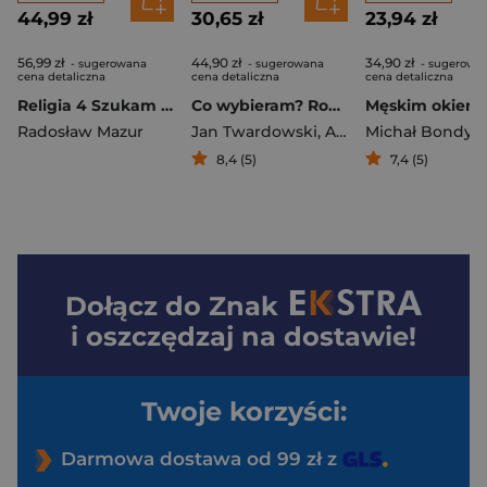
44,99 zł
30,65 zł
23,94 zł
56,99 zł
44,90 zł
34,90 zł
- sugerowana
- sugerowana
- sugerowa
cena detaliczna
cena detaliczna
cena detaliczna
Religia 4 Szukam miłości Podręcznik Liceum technikum
Co wybieram? Rozmyślania w drodze
Męskim okiem
Radosław Mazur
Jan Twardowski
,
Aleksandra Iwanowska
Michał Bondyra
8,4 (5)
7,4 (5)
Dołącz do
Znak
i oszczędzaj na dostawie!
Twoje korzyści:
Darmowa dostawa od 99 zł z