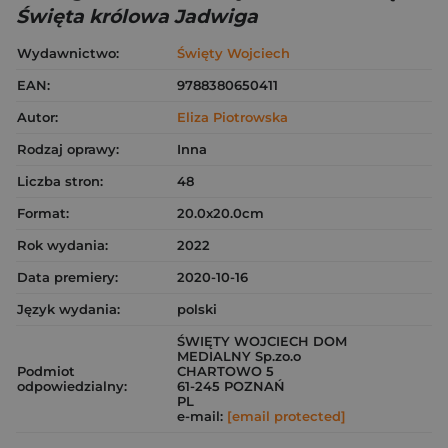
Święta królowa Jadwiga
Wydawnictwo:
Święty Wojciech
EAN:
9788380650411
Autor:
Eliza Piotrowska
Rodzaj oprawy:
Inna
Liczba stron:
48
Format:
20.0x20.0cm
Rok wydania:
2022
Data premiery:
2020-10-16
Język wydania:
polski
ŚWIĘTY WOJCIECH DOM
MEDIALNY Sp.zo.o
Podmiot
CHARTOWO 5
odpowiedzialny:
61-245 POZNAŃ
PL
e-mail:
[email protected]