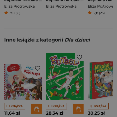
Kapibara Barbara i małpie figle
Kapibara Barbara. Zwierzęta dżungli
Eliza Piotrowska
Eliza Piotrowska
Eliza Piotrowsk
7,0 (21)
7,8 (25)
Inne książki z kategorii
Dla dzieci
KSIĄŻKA
KSIĄŻKA
KSIĄŻKA
11,64 zł
28,34 zł
30,25 zł