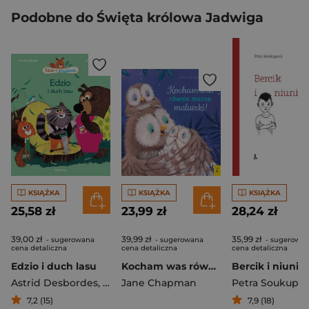
Podobne do Święta królowa Jadwiga
KSIĄŻKA
KSIĄŻKA
KSIĄŻKA
25,58 zł
23,99 zł
28,24 zł
39,00 zł
39,99 zł
35,99 zł
- sugerowana
- sugerowana
- sugerowa
cena detaliczna
cena detaliczna
cena detaliczna
Edzio i duch lasu
Kocham was równie mocno maluszki!
Bercik i niuniu
Astrid Desbordes
,
Boutavant Marc
Jane Chapman
Petra Soukupo
7,2 (15)
7,9 (18)