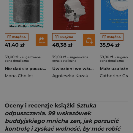
KSIĄŻKA
KSIĄŻKA
KSIĄŻKA
41,40 zł
48,38 zł
35,94 zł
59,00 zł
79,00 zł
59,90 zł
- sugerowana
- sugerowana
- sugerowa
cena detaliczna
cena detaliczna
cena detaliczna
Nie dać się poczuciu winy. O tym, co nam przeszkadza w życiu
Uwięzieni we własnej głowie. Jak zrozumieć przeszłość i mieć szczęśliwsze życie
Mona Chollet
Agnieszka Kozak
Catherine Gray
Oceny i recenzje książki
Sztuka
odpuszczania. 99 wskazówek
buddyjskiego mnicha zen, jak porzucić
kontrolę i zyskać wolność, by móc robić