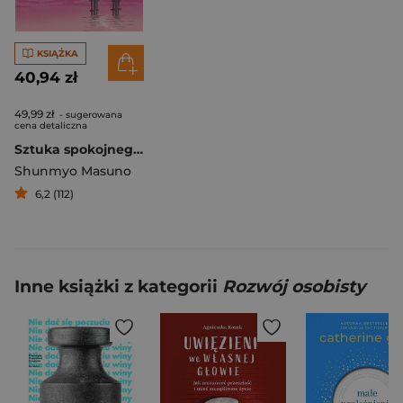
KSIĄŻKA
40,94 zł
49,99 zł
- sugerowana
cena detaliczna
Sztuka spokojnego życia. 48 wskazówek, jak pozbyć się lęku i obaw
Shunmyo Masuno
6,2 (112)
Inne książki z kategorii
Rozwój osobisty