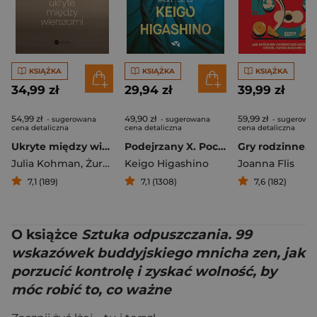
KSIĄŻKA
KSIĄŻKA
KSIĄŻKA
34,99 zł
29,94 zł
39,99 zł
54,99 zł
49,90 zł
59,99 zł
- sugerowana
- sugerowana
- sugerowa
cena detaliczna
cena detaliczna
cena detaliczna
Ukryte między wierszami
Podejrzany X. Pochodna zbrodni
Julia Kohman
,
Żurnalista
Keigo Higashino
Joanna Flis
7,1 (189)
7,1 (1308)
7,6 (182)
O książce
Sztuka odpuszczania. 99
wskazówek buddyjskiego mnicha zen, jak
porzucić kontrolę i zyskać wolność, by
móc robić to, co ważne