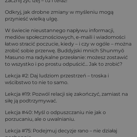
Zacznij żyć lżej – tu i teraz!
Odkryj, jak drobne zmiany w myśleniu mogą
przynieść wielką ulgę.
W świecie nieustannego napływu informacji,
mediów społecznościowych, e-maili i wiadomości
łatwo stracić poczucie, kiedy – i czy w ogóle – można
zrobić sobie przerwę. Buddyjski mnich Shunmyō
Masuno ma radykalne przesłanie: możesz zostawić
to wszystko i po prostu odpuścić... Jak to zrobić?
Lekcja #2: Daj ludziom przestrzeń – troska i
wścibstwo to nie to samo.
Lekcja #19: Pozwól relacji się zakończyć, zamiast na
siłę ją podtrzymywać.
Lekcja #40: Myśl o odpuszczaniu nie jak o
porzucaniu, ale o uwalnianiu.
Lekcja #75: Podejmuj decyzje rano – nie działaj