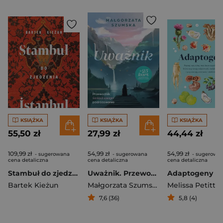
KSIĄŻKA
KSIĄŻKA
KSIĄŻKA
55,50 zł
27,99 zł
44,44 zł
109,99 zł
54,99 zł
54,99 zł
- sugerowana
- sugerowana
- sugerowa
cena detaliczna
cena detaliczna
cena detaliczna
Stambuł do zjedzenia wyd. 2025
Uważnik. Przewodnik świadomego podróżowania
Adaptogeny
Bartek Kieżun
Małgorzata Szumska
Melissa Petitto
7,6 (36)
5,8 (4)